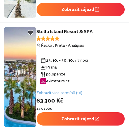
Zobrazit zájezd
Stella Island Resort & SPA
Řecko
,
Kréta
-
Analipsis
23. 10. - 30. 10.
/ 7 nocí
Praha
polopenze
eximtours.cz
Zobrazit více termínů (16)
63 300 Kč
za osobu
Zobrazit zájezd