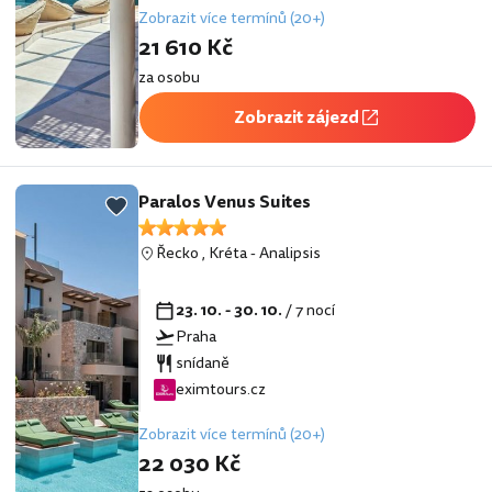
Zobrazit více termínů (20+)
21 610 Kč
za osobu
Zobrazit zájezd
Paralos Venus Suites
Řecko
,
Kréta
-
Analipsis
23. 10. - 30. 10.
/ 7 nocí
Praha
snídaně
eximtours.cz
Zobrazit více termínů (20+)
22 030 Kč