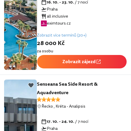
16. 10. - 23. 10.
/ 7 nocí
Praha
all inclusive
eximtours.cz
Zobrazit více termínů (20+)
28 000 Kč
za osobu
Zobrazit zájezd
Senseana Sea Side Resort &
Aquadventure
Řecko
,
Kréta
-
Analipsis
17. 10. - 24. 10.
/ 7 nocí
Praha