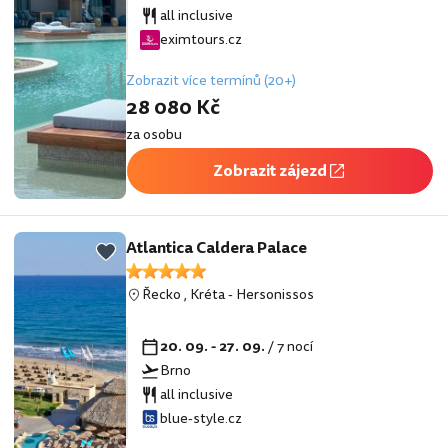
all inclusive
eximtours.cz
Zobrazit více termínů (20+)
28 080 Kč
za osobu
Zobrazit zájezd
Atlantica Caldera Palace
Řecko
,
Kréta
-
Hersonissos
20. 09. - 27. 09.
/ 7 nocí
Brno
all inclusive
blue-style.cz