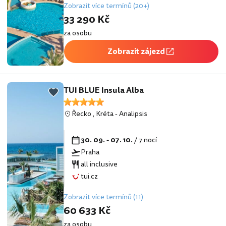
Zobrazit více termínů (20+)
33 290 Kč
za osobu
Zobrazit zájezd
TUI BLUE Insula Alba
Řecko
,
Kréta
-
Analipsis
30. 09. - 07. 10.
/ 7 nocí
Praha
all inclusive
tui.cz
Zobrazit více termínů (11)
60 633 Kč
za osobu