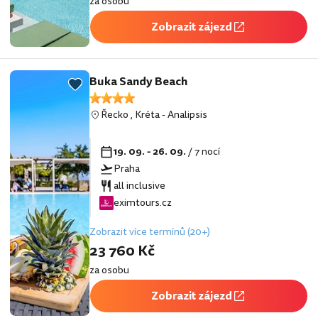
za osobu
Zobrazit zájezd
Buka Sandy Beach
Řecko
,
Kréta
-
Analipsis
19. 09. - 26. 09.
/ 7 nocí
Praha
all inclusive
eximtours.cz
Zobrazit více termínů (20+)
23 760 Kč
za osobu
Zobrazit zájezd