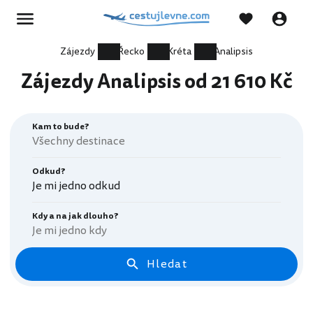
Zájezdy
Řecko
Kréta
Analipsis
Zájezdy Analipsis od 21 610 Kč
Kam to bude?
Odkud?
Je mi jedno odkud
Kdy a na jak dlouho?
Je mi jedno kdy
Hledat