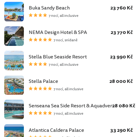
Buka Sandy Beach
23 760 Kč
7 nocí, all inclusive
NEMA Design Hotel & SPA
23 770 Kč
7 nocí, snídaně
Stella Blue Seaside Resort
23 990 Kč
7 nocí, all inclusive
Stella Palace
28 000 Kč
7 nocí, all inclusive
Senseana Sea Side Resort & Aquadventure
28 080 Kč
7 nocí, all inclusive
Atlantica Caldera Palace
33 290 Kč