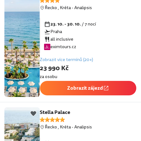
Řecko
,
Kréta
-
Analipsis
23. 10. - 30. 10.
/ 7 nocí
Praha
all inclusive
eximtours.cz
Zobrazit více termínů (20+)
23 990 Kč
za osobu
Zobrazit zájezd
Stella Palace
Řecko
,
Kréta
-
Analipsis