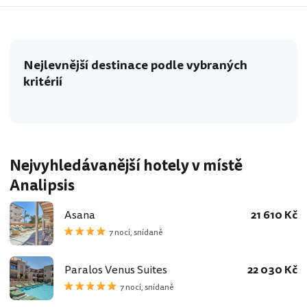
Nejlevnější destinace podle vybraných
kritérií
Nejvyhledávanější hotely v místě
Analipsis
Asana
21 610 Kč
7 nocí, snídaně
Paralos Venus Suites
22 030 Kč
7 nocí, snídaně