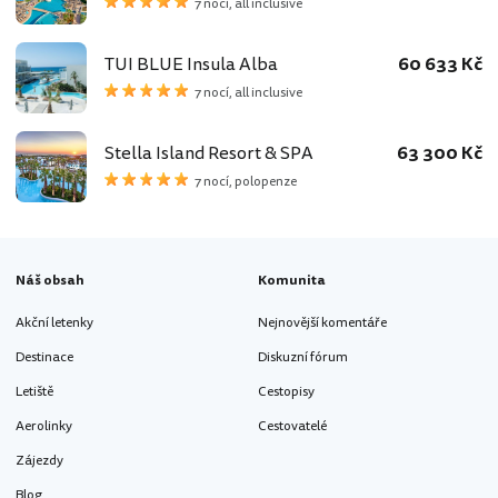
7 nocí, all inclusive
TUI BLUE Insula Alba
60 633 Kč
7 nocí, all inclusive
Stella Island Resort & SPA
63 300 Kč
7 nocí, polopenze
Náš obsah
Komunita
Akční letenky
Nejnovější komentáře
Destinace
Diskuzní fórum
Letiště
Cestopisy
Aerolinky
Cestovatelé
Zájezdy
Blog