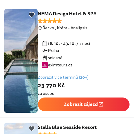
NEMA Design Hotel & SPA
Řecko
,
Kréta
-
Analipsis
16. 10. - 23. 10.
/ 7 nocí
Praha
snídaně
eximtours.cz
Zobrazit více termínů (20+)
23 770 Kč
za osobu
Zobrazit zájezd
Stella Blue Seaside Resort