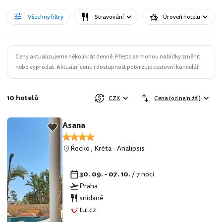
Všechny filtry
Stravování
Úroveň hotelu
Ceny aktualizujeme několikrát denně. Přesto se mohou nabídky změnit
nebo vyprodat. Aktuální cenu i dostupnost potvrzuje cestovní kancelář.
10 hotelů
CZK
Cena (od nejnižší)
Asana
Řecko
,
Kréta
-
Analipsis
30. 09. - 07. 10.
/ 7 nocí
Praha
snídaně
tui.cz