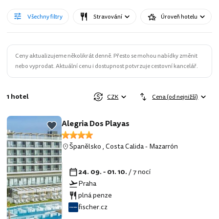
Všechny filtry
Stravování
Úroveň hotelu
Ceny aktualizujeme několikrát denně. Přesto se mohou nabídky změnit
nebo vyprodat. Aktuální cenu i dostupnost potvrzuje cestovní kancelář.
1 hotel
CZK
Cena (od nejnižší)
Alegria Dos Playas
Španělsko
,
Costa Calida
-
Mazarrón
24. 09. - 01. 10.
/ 7 nocí
Praha
plná penze
fischer.cz