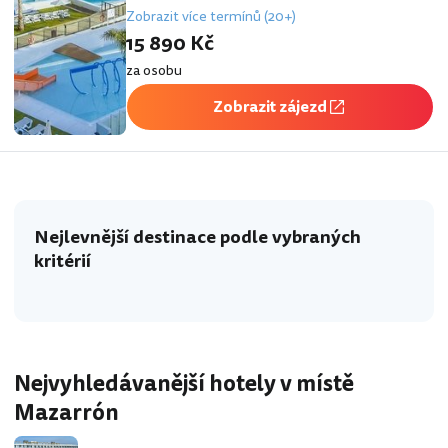
Zobrazit více termínů (20+)
15 890 Kč
za osobu
Zobrazit zájezd
Nejlevnější destinace podle vybraných
kritérií
Nejvyhledávanější hotely v místě
Mazarrón