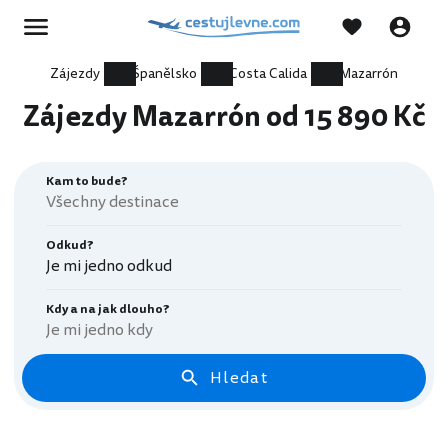
Zájezdy
Španělsko
Costa Calida
Mazarrón
Zájezdy Mazarrón od 15 890 Kč
Kam to bude?
Odkud?
Je mi jedno odkud
Kdy a na jak dlouho?
Je mi jedno kdy
Hledat