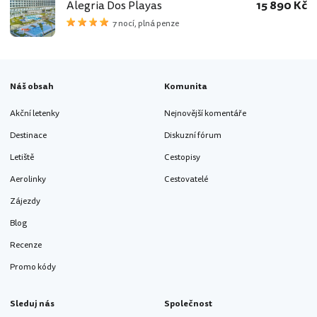
Alegria Dos Playas
15 890 Kč
7 nocí, plná penze
Náš obsah
Komunita
Akční letenky
Nejnovější komentáře
Destinace
Diskuzní fórum
Letiště
Cestopisy
Aerolinky
Cestovatelé
Zájezdy
Blog
Recenze
Promo kódy
Sleduj nás
Společnost