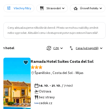
Všechny filtry
Stravování
Úroveň hotelu
Ceny aktualizujeme několikrát denně. Přesto se mohou nabídky změnit
nebo vyprodat. Aktuální cenu i dostupnost potvrzuje cestovní kancelář.
1 hotel
CZK
Cena (od nejnižší)
Ramada Hotel Suites Costa del Sol
Španělsko
,
Costa del Sol
-
Mijas
14. 10. - 21. 10.
/ 7 nocí
Ostrava
bez stravy
cedok.cz