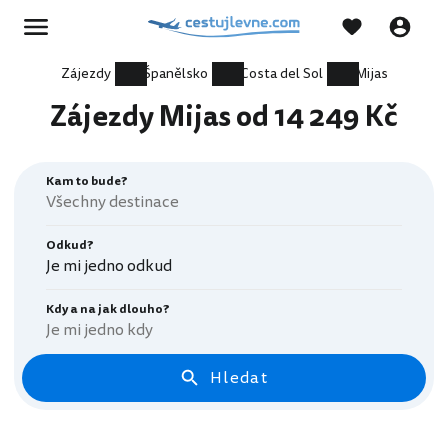
Zájezdy
Španělsko
Costa del Sol
Mijas
Zájezdy Mijas od 14 249 Kč
Kam to bude?
Odkud?
Je mi jedno odkud
Kdy a na jak dlouho?
Je mi jedno kdy
Hledat