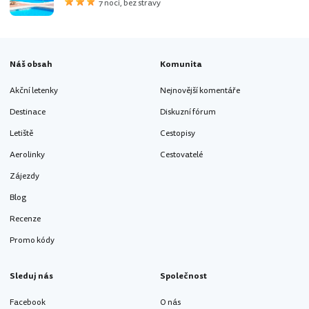
7 nocí, bez stravy
Náš obsah
Komunita
Akční letenky
Nejnovější komentáře
Destinace
Diskuzní fórum
Letiště
Cestopisy
Aerolinky
Cestovatelé
Zájezdy
Blog
Recenze
Promo kódy
Sleduj nás
Společnost
Facebook
O nás