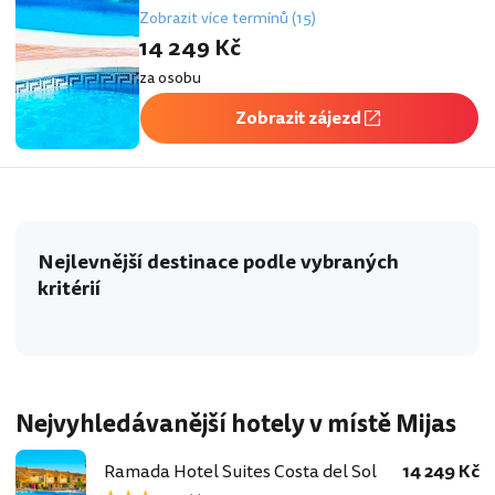
Zobrazit více termínů (15)
14 249 Kč
za osobu
Zobrazit zájezd
Nejlevnější destinace podle vybraných
kritérií
Nejvyhledávanější hotely v místě Mijas
Ramada Hotel Suites Costa del Sol
14 249 Kč