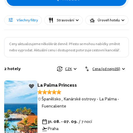
Všechny filtry
Stravování
Úroveň hotelu
Ceny aktualizujeme několikrát denně. Přesto se mohou nabídky změnit
nebo vyprodat. Aktuální cenu i dostupnost potvrzuje cestovní kancelář.
2 hotely
CZK
Cena (od nejnižší)
La Palma Princess
Španělsko
,
Kanárské ostrovy
-
La Palma
-
Fuencaliente
31. 08. - 07. 09.
/ 7 nocí
Praha