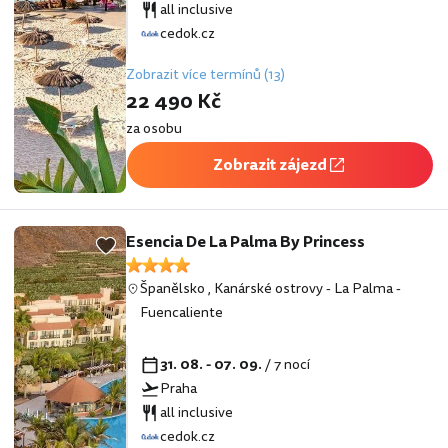
all inclusive
cedok.cz
Zobrazit více termínů (13)
22 490 Kč
za osobu
Zobrazit zájezd
Esencia De La Palma By Princess
Španělsko
,
Kanárské ostrovy
-
La Palma
-
Fuencaliente
31. 08. - 07. 09.
/ 7 nocí
Praha
all inclusive
cedok.cz