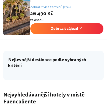
Zobrazit více termínů (20+)
26 490 Kč
za osobu
Zobrazit zájezd
Nejlevnější destinace podle vybraných
kritérií
Nejvyhledávanější hotely v místě
Fuencaliente