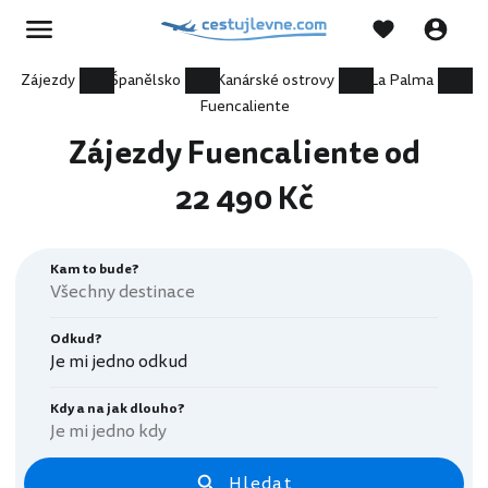
Zájezdy
Španělsko
Kanárské ostrovy
La Palma
Fuencaliente
Zájezdy Fuencaliente od
22 490 Kč
Kam to bude?
Odkud?
Je mi jedno odkud
Kdy a na jak dlouho?
Je mi jedno kdy
Hledat