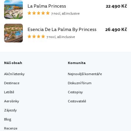
La Palma Princess
22 490 Kč
7 nocí, all inclusive
Esencia De La Palma By Princess
26 490 Kč
7 nocí, all inclusive
Náš obsah
Komunita
Akční letenky
Nejnovější komentáře
Destinace
Diskuzní fórum
Letiště
Cestopisy
Aerolinky
Cestovatelé
Zájezdy
Blog
Recenze