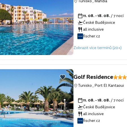
Tunisko
,
Mahdia
11. 08. - 18. 08.
/ 7 nocí
České Budějovice
all inclusive
fischer.cz
Zobrazit více termínů (20+)
Golf Residence
Tunisko
,
Port El Kantaoui
11. 08. - 18. 08.
/ 7 nocí
České Budějovice
all inclusive
fischer.cz