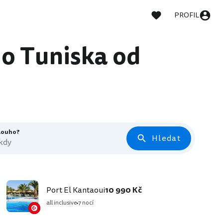
PROFIL
do Tuniska od
dlouho?
Hledat
 kdy
Port El Kantaoui
10 990 Kč
all inclusive
7 nocí