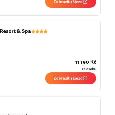
Zobrazit zájezd
esort & Spa
í
11 190 Kč
za osobu
Zobrazit zájezd