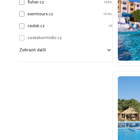
fisher.cz
14 tis.
eximtours.cz
10 tis.
cedok.cz
75
ceskekormidlo.cz
Zobrazit další
kartago.sk
fisher.sk
dertour.ro