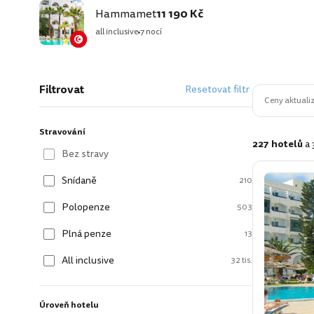
Hammamet
11 190 Kč
all inclusive
7 nocí
Filtrovat
Resetovat filtr
Ceny aktualiz
Stravování
227 hotelů
a
Bez stravy
Snídaně
210
Polopenze
503
Plná penze
13
All inclusive
32 tis.
Úroveň hotelu