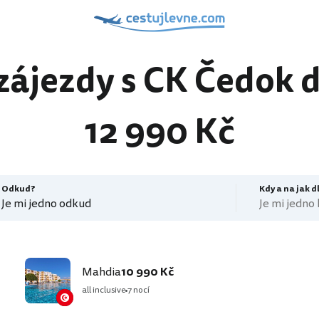
zájezdy s CK Čedok 
12 990 Kč
Odkud?
Kdy a na jak 
Je mi jedno odkud
Je mi jedno
Mahdia
10 990 Kč
all inclusive
7 nocí