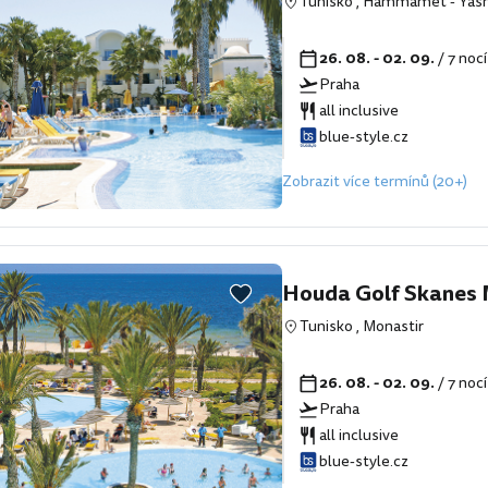
Tunisko
,
Hammamet
-
Yas
26. 08. - 02. 09.
/ 7 noc
Praha
all inclusive
blue-style.cz
Zobrazit více termínů (20+)
Houda Golf Skanes 
Tunisko
,
Monastir
26. 08. - 02. 09.
/ 7 noc
Praha
all inclusive
blue-style.cz