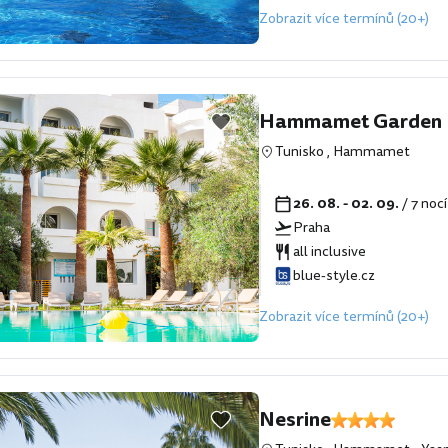
Zobrazit více termínů (20+)
Hammamet Garden R
Tunisko
,
Hammamet
26. 08. - 02. 09.
/ 7 noc
Praha
all inclusive
blue-style.cz
Zobrazit více termínů (20+)
Nesrine