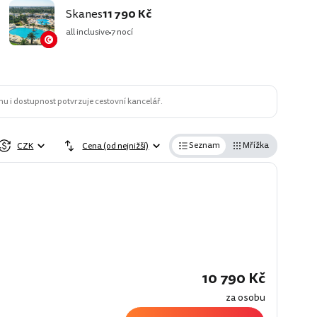
Skanes
11 790 Kč
all inclusive
7 nocí
u i dostupnost potvrzuje cestovní kancelář.
Seznam
Mřížka
CZK
Cena (od nejnižší)
í
10 790 Kč
za osobu