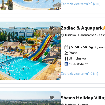
Zobrazit více termínů (20+)
Zodiac & Aquapark
Tunisko
,
Hammamet
-
Yas
30. 08. - 06. 09.
/ 7 noc
Praha
all inclusive
blue-style.cz
Zobrazit více termínů (15)
Shems Holiday Vill
Tunisko
,
Skanes