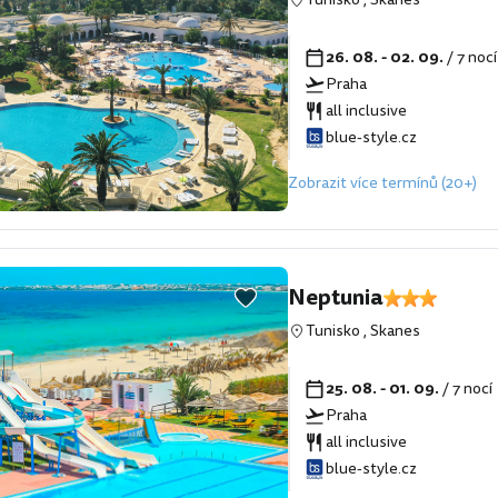
26. 08. - 02. 09.
/ 7 noc
Praha
all inclusive
blue-style.cz
Zobrazit více termínů (20+)
Neptunia
Tunisko
,
Skanes
25. 08. - 01. 09.
/ 7 nocí
Praha
all inclusive
blue-style.cz