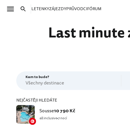
LETENKY
ZÁJEZDY
PRŮVODCI
FÓRUM
Last minute 
Kam to bude?
NEJČASTĚJI HLEDÁTE
Sousse
10 790 Kč
all inclusive
7 nocí