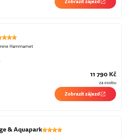
Zobrazit zájezd
mine Hammamet
í
11 790 Kč
za osobu
Zobrazit zájezd
age & Aquapark