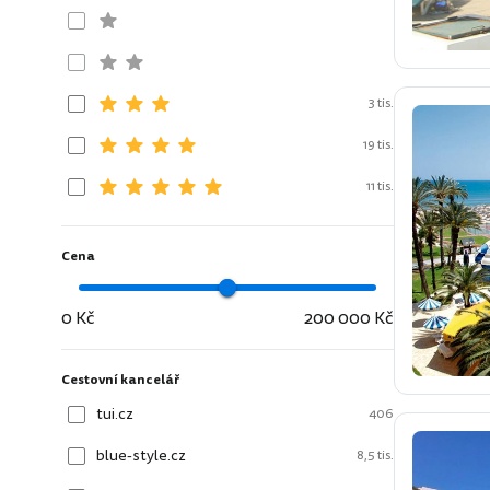
3 tis.
19 tis.
11 tis.
Cena
0 Kč
200 000 Kč
Cestovní kancelář
tui.cz
406
blue-style.cz
8,5 tis.