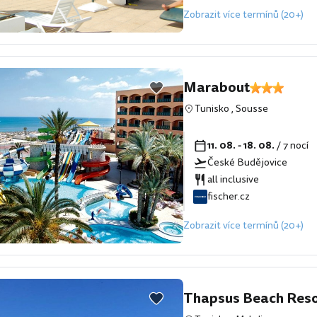
Zobrazit více termínů (20+)
Marabout
Tunisko
,
Sousse
11. 08. - 18. 08.
/ 7 nocí
České Budějovice
all inclusive
fischer.cz
Zobrazit více termínů (20+)
Thapsus Beach Reso