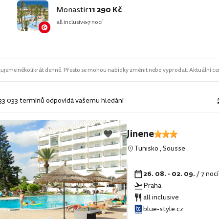
Monastir
11 290 Kč
all inclusive
7 nocí
ujeme několikrát denně. Přesto se mohou nabídky změnit nebo vyprodat. Aktuální cen
 33 033 termínů odpovídá vašemu hledání
Jinene
Tunisko
,
Sousse
26. 08. - 02. 09.
/ 7 noc
Praha
all inclusive
blue-style.cz