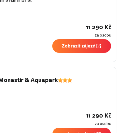
mine Hammamet
í
11 290 Kč
za osobu
Zobrazit zájezd
Monastir & Aquapark
í
11 290 Kč
za osobu