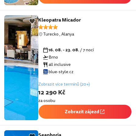
Kleopatra Micador
Turecko
,
Alanya
16. 08. - 23. 08.
/ 7 nocí
Brno
all inclusive
blue-style.cz
Zobrazit více termínů (20+)
12 290 Kč
za osobu
Zobrazit zájezd
Seaphoria