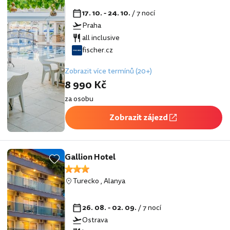
17. 10. - 24. 10.
/ 7 nocí
Praha
all inclusive
fischer.cz
Zobrazit více termínů (20+)
8 990 Kč
za osobu
Zobrazit zájezd
Gallion Hotel
Turecko
,
Alanya
26. 08. - 02. 09.
/ 7 nocí
Ostrava