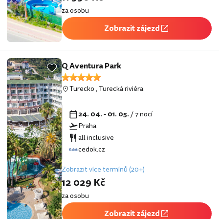
za osobu
Zobrazit zájezd
Q Aventura Park
Turecko
,
Turecká riviéra
24. 04. - 01. 05.
/ 7 nocí
Praha
all inclusive
cedok.cz
Zobrazit více termínů (20+)
12 029 Kč
za osobu
Zobrazit zájezd