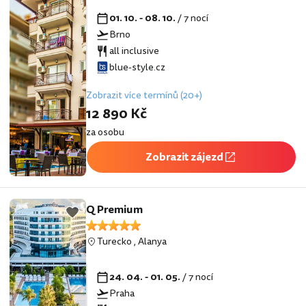
01. 10. - 08. 10.
/ 7 nocí
Brno
all inclusive
blue-style.cz
Zobrazit více termínů (20+)
12 890 Kč
za osobu
Zobrazit zájezd
Q Premium
Turecko
,
Alanya
24. 04. - 01. 05.
/ 7 nocí
Praha