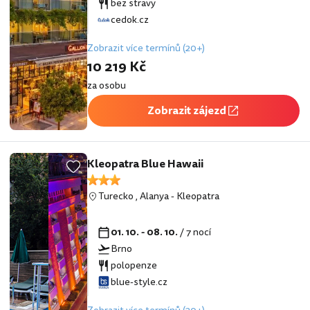
bez stravy
cedok.cz
Zobrazit více termínů (20+)
10 219 Kč
za osobu
Zobrazit zájezd
Kleopatra Blue Hawaii
Turecko
,
Alanya
-
Kleopatra
01. 10. - 08. 10.
/ 7 nocí
Brno
polopenze
blue-style.cz