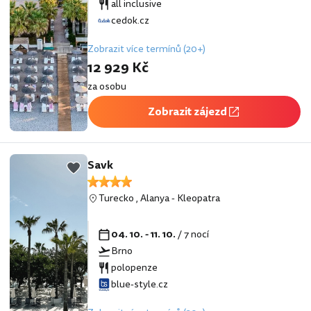
all inclusive
cedok.cz
Zobrazit více termínů (20+)
12 929 Kč
za osobu
Zobrazit zájezd
Savk
Turecko
,
Alanya
-
Kleopatra
04. 10. - 11. 10.
/ 7 nocí
Brno
polopenze
blue-style.cz