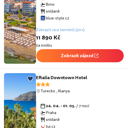
Brno
snídaně
blue-style.cz
Zobrazit více termínů (20+)
11 890 Kč
za osobu
Zobrazit zájezd
Eftalia Downtown Hotel
Turecko
,
Alanya
24. 04. - 01. 05.
/ 7 nocí
Praha
snídaně
tui.cz