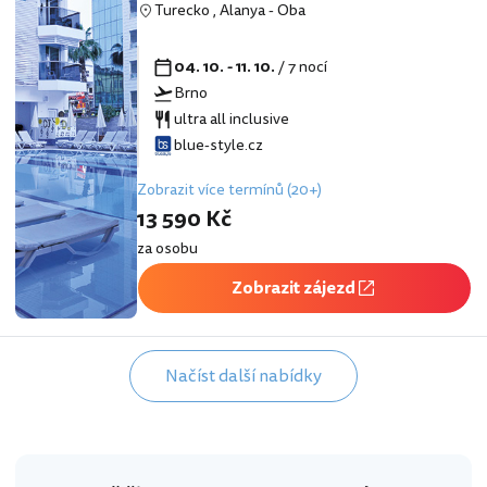
Turecko
,
Alanya
-
Oba
04. 10. - 11. 10.
/ 7 nocí
Brno
ultra all inclusive
blue-style.cz
Zobrazit více termínů (20+)
13 590 Kč
za osobu
Zobrazit zájezd
Načíst další nabídky