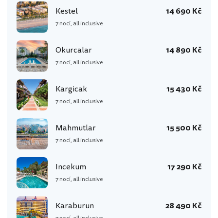
Kestel
14 690 Kč
7 nocí, all inclusive
Okurcalar
14 890 Kč
7 nocí, all inclusive
Kargicak
15 430 Kč
7 nocí, all inclusive
Mahmutlar
15 500 Kč
7 nocí, all inclusive
Incekum
17 290 Kč
7 nocí, all inclusive
Karaburun
28 490 Kč