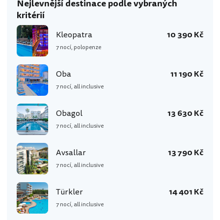
Nejlevnější destinace podle vybraných
kritérií
Kleopatra
10 390 Kč
7 nocí, polopenze
Oba
11 190 Kč
7 nocí, all inclusive
Obagol
13 630 Kč
7 nocí, all inclusive
Avsallar
13 790 Kč
7 nocí, all inclusive
Türkler
14 401 Kč
7 nocí, all inclusive