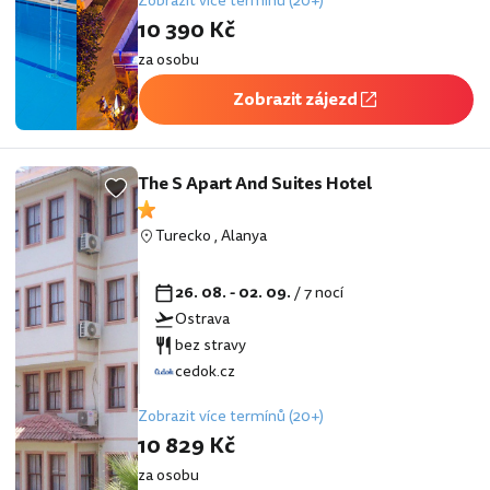
Zobrazit více termínů (20+)
10 390 Kč
za osobu
Zobrazit zájezd
The S Apart And Suites Hotel
Turecko
,
Alanya
26. 08. - 02. 09.
/ 7 nocí
Ostrava
bez stravy
cedok.cz
Zobrazit více termínů (20+)
10 829 Kč
za osobu