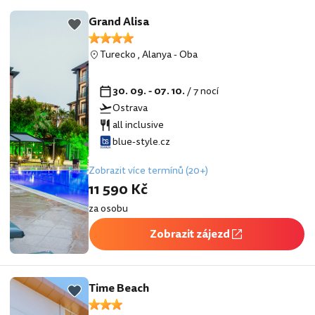
Grand Alisa
Turecko
,
Alanya
-
Oba
30. 09. - 07. 10.
/ 7 nocí
Ostrava
all inclusive
blue-style.cz
Zobrazit více termínů (20+)
11 590 Kč
za osobu
Zobrazit zájezd
Time Beach