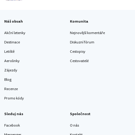
Náš obsah
Komunita
Akční letenky
Nejnovější komentáře
Destinace
Diskuzní fórum
Letiště
Cestopisy
Aerolinky
Cestovatelé
Zájezdy
Blog
Recenze
Promo kódy
Sleduj nás
Společnost
Facebook
O nás
Messenger
Kontakt