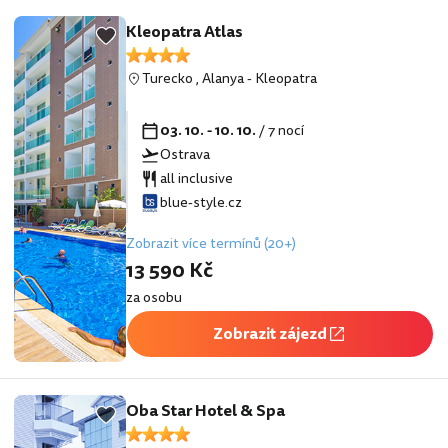
Kleopatra Atlas
Turecko
,
Alanya
-
Kleopatra
03. 10. - 10. 10.
/ 7 nocí
Ostrava
all inclusive
blue-style.cz
Zobrazit více termínů (20+)
13 590 Kč
za osobu
Zobrazit zájezd
Oba Star Hotel & Spa