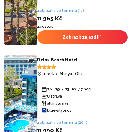
Zobrazit více termínů (17)
11 965 Kč
za osobu
Zobrazit zájezd
Relax Beach Hotel
Turecko
,
Alanya
-
Oba
26. 09. - 03. 10.
/ 7 nocí
Ostrava
all inclusive
blue-style.cz
Zobrazit více termínů (20+)
11 990 Kč