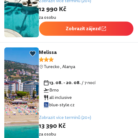
Zobrazit více termínů (20+)
12 990 Kč
za osobu
Zobrazit zájezd
Melissa
Turecko
,
Alanya
13. 08. - 20. 08.
/ 7 nocí
Brno
all inclusive
blue-style.cz
Zobrazit více termínů (20+)
13 390 Kč
za osobu