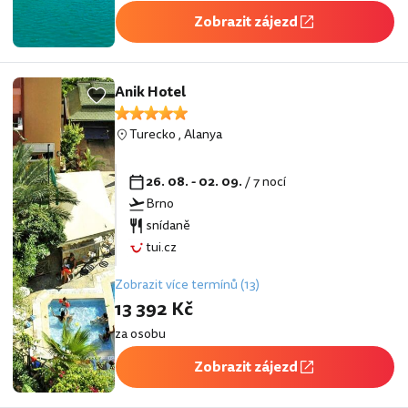
Zobrazit zájezd
Anik Hotel
Turecko
,
Alanya
26. 08. - 02. 09.
/ 7 nocí
Brno
snídaně
tui.cz
Zobrazit více termínů (13)
13 392 Kč
za osobu
Zobrazit zájezd