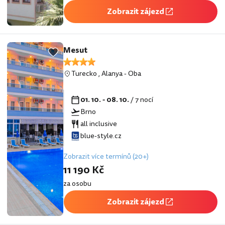
Zobrazit zájezd
Mesut
Turecko
,
Alanya
-
Oba
01. 10. - 08. 10.
/ 7 nocí
Brno
all inclusive
blue-style.cz
Zobrazit více termínů (20+)
11 190 Kč
za osobu
Zobrazit zájezd