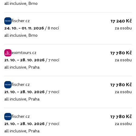
all inclusive
,
Brno
17 240 Kč
fischer.cz
24. 10. – 01. 11. 2026
/
8 nocí
za osobu
fischer.cz
all inclusive
,
Brno
17 780 Kč
eximtours.cz
21. 10. – 28. 10. 2026
/
7 nocí
za osobu
eximtours.cz
all inclusive
,
Praha
17 780 Kč
fischer.cz
21. 10. – 28. 10. 2026
/
7 nocí
za osobu
fischer.cz
all inclusive
,
Praha
17 780 Kč
fischer.cz
21. 10. – 28. 10. 2026
/
7 nocí
za osobu
fischer.cz
all inclusive
,
Praha