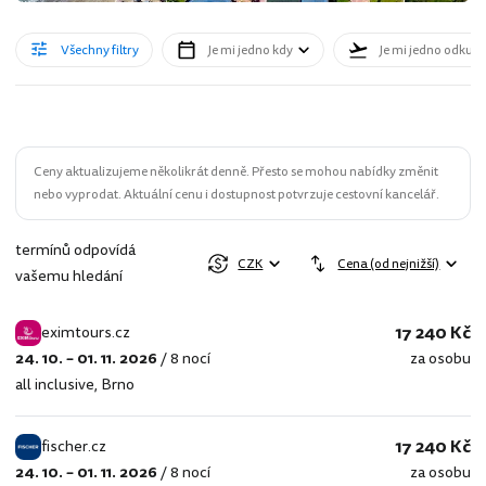
Všechny filtry
Je mi jedno kdy
Je mi jedno odkud
Ceny aktualizujeme několikrát denně. Přesto se mohou nabídky změnit
nebo vyprodat. Aktuální cenu i dostupnost potvrzuje cestovní kancelář.
termínů odpovídá
CZK
Cena (od nejnižší)
vašemu hledání
17 240 Kč
eximtours.cz
24. 10. – 01. 11. 2026
/
8 nocí
za osobu
eximtours.cz
all inclusive
,
Brno
17 240 Kč
fischer.cz
24. 10. – 01. 11. 2026
/
8 nocí
za osobu
fischer.cz