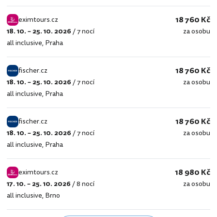
18 760 Kč
eximtours.cz
18. 10. – 25. 10. 2026
/
7 nocí
za osobu
eximtours.cz
all inclusive
,
Praha
18 760 Kč
fischer.cz
18. 10. – 25. 10. 2026
/
7 nocí
za osobu
fischer.cz
all inclusive
,
Praha
18 760 Kč
fischer.cz
18. 10. – 25. 10. 2026
/
7 nocí
za osobu
fischer.cz
all inclusive
,
Praha
18 980 Kč
eximtours.cz
17. 10. – 25. 10. 2026
/
8 nocí
za osobu
eximtours.cz
all inclusive
,
Brno