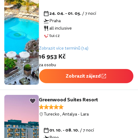
24. 04. - 01. 05.
/ 7 nocí
Praha
all inclusive
tui.cz
Zobrazit více termínů (14)
16 953 Kč
za osobu
Zobrazit zájezd
Greenwood Suites Resort
Turecko
,
Antalya
-
Lara
01. 10. - 08. 10.
/ 7 nocí
Brno