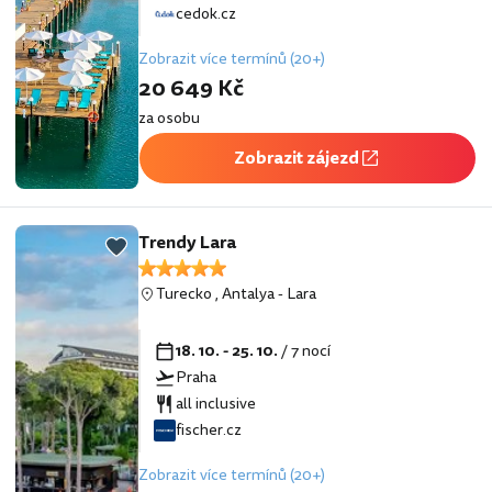
cedok.cz
Zobrazit více termínů (20+)
20 649 Kč
za osobu
Zobrazit zájezd
Trendy Lara
Turecko
,
Antalya
-
Lara
18. 10. - 25. 10.
/ 7 nocí
Praha
all inclusive
fischer.cz
Zobrazit více termínů (20+)