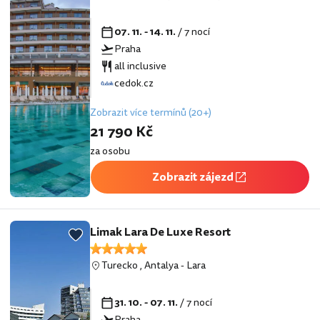
07. 11. - 14. 11.
/ 7 nocí
Praha
all inclusive
cedok.cz
Zobrazit více termínů (20+)
21 790 Kč
za osobu
Zobrazit zájezd
Limak Lara De Luxe Resort
Turecko
,
Antalya
-
Lara
31. 10. - 07. 11.
/ 7 nocí
Praha