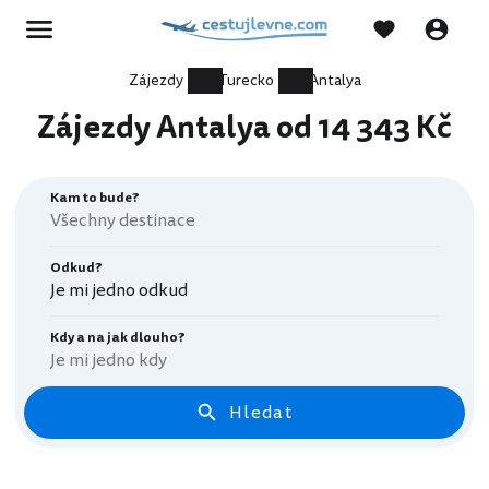
Zájezdy
Turecko
Antalya
Zájezdy Antalya od 14 343 Kč
Kam to bude?
Odkud?
Je mi jedno odkud
Kdy a na jak dlouho?
Je mi jedno kdy
Hledat