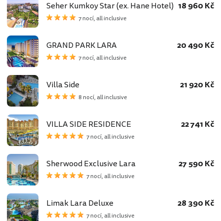
Seher Kumkoy Star (ex. Hane Hotel)
18 960 Kč
7 nocí, all inclusive
GRAND PARK LARA
20 490 Kč
7 nocí, all inclusive
Villa Side
21 920 Kč
8 nocí, all inclusive
VILLA SIDE RESIDENCE
22 741 Kč
7 nocí, all inclusive
Sherwood Exclusive Lara
27 590 Kč
7 nocí, all inclusive
Limak Lara Deluxe
28 390 Kč
7 nocí, all inclusive