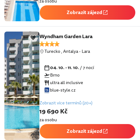
za osobu
Zobrazit zájezd
Wyndham Garden Lara
Turecko
,
Antalya
-
Lara
04. 10. - 11. 10.
/ 7 nocí
Brno
ultra all inclusive
blue-style.cz
Zobrazit více termínů (20+)
19 690 Kč
za osobu
Zobrazit zájezd