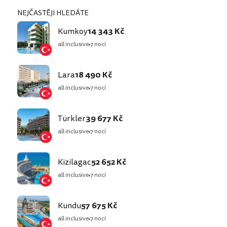
NEJČASTĚJI HLEDÁTE
Kumkoy
14 343 Kč
all inclusive
7 nocí
Lara
18 490 Kč
all inclusive
7 nocí
Türkler
39 677 Kč
all inclusive
7 nocí
Kizilagac
52 652 Kč
all inclusive
7 nocí
Kundu
57 675 Kč
all inclusive
7 nocí