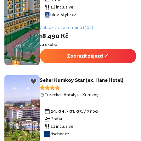
all inclusive
blue-style.cz
Zobrazit více termínů (20+)
18 490 Kč
za osobu
Zobrazit zájezd
Seher Kumkoy Star (ex. Hane Hotel)
Turecko
,
Antalya
-
Kumkoy
24. 04. - 01. 05.
/ 7 nocí
Praha
all inclusive
fischer.cz