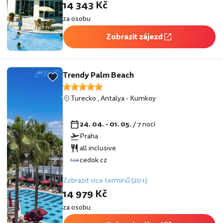
14 343 Kč
za osobu
Zobrazit zájezd
Trendy Palm Beach
Turecko
,
Antalya
-
Kumkoy
24. 04. - 01. 05.
/ 7 nocí
Praha
all inclusive
cedok.cz
Zobrazit více termínů (20+)
14 979 Kč
za osobu