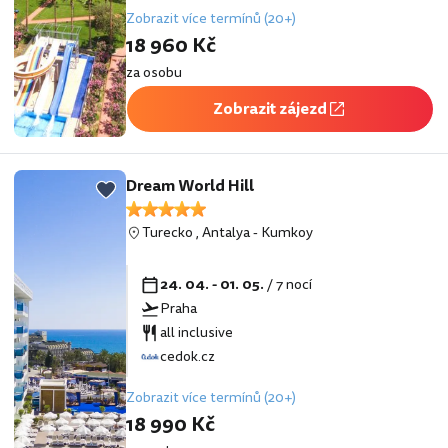
Zobrazit více termínů (20+)
18 960 Kč
za osobu
Zobrazit zájezd
Dream World Hill
Turecko
,
Antalya
-
Kumkoy
24. 04. - 01. 05.
/ 7 nocí
Praha
all inclusive
cedok.cz
Zobrazit více termínů (20+)
18 990 Kč