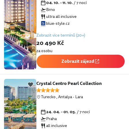
04. 10. - 11. 10.
/ 7 nocí
Brno
ultra all inclusive
blue-style.cz
Zobrazit více termínů (20+)
20 490 Kč
za osobu
Zobrazit zájezd
Crystal Centro Pearl Collection
Turecko
,
Antalya
-
Lara
24. 04. - 01. 05.
/ 7 nocí
Praha
all inclusive