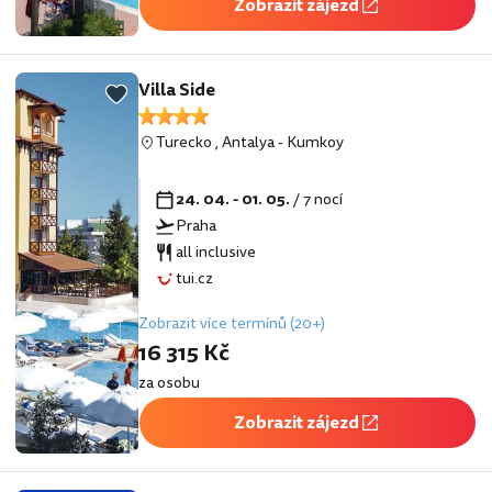
Zobrazit zájezd
Villa Side
Turecko
,
Antalya
-
Kumkoy
24. 04. - 01. 05.
/ 7 nocí
Praha
all inclusive
tui.cz
Zobrazit více termínů (20+)
16 315 Kč
za osobu
Zobrazit zájezd