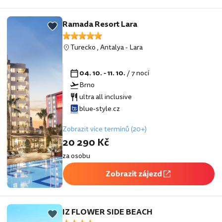
Ramada Resort Lara
Turecko
,
Antalya
-
Lara
04. 10. - 11. 10.
/ 7 nocí
Brno
ultra all inclusive
blue-style.cz
Zobrazit více termínů (20+)
20 290 Kč
za osobu
Zobrazit zájezd
IZ FLOWER SIDE BEACH