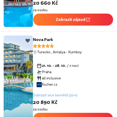
20 660 Kč
za osobu
Zobrazit zájezd
Nova Park
Turecko
,
Antalya
-
Kumkoy
21. 10. - 28. 10.
/ 7 nocí
Praha
all inclusive
fischer.cz
Zobrazit více termínů (20+)
20 890 Kč
za osobu