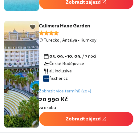
Zobrazit zájezd
Calimera Hane Garden
Turecko
,
Antalya
-
Kumkoy
03. 09. - 10. 09.
/ 7 nocí
České Budějovice
all inclusive
fischer.cz
Zobrazit více termínů (20+)
20 990 Kč
za osobu
Zobrazit zájezd