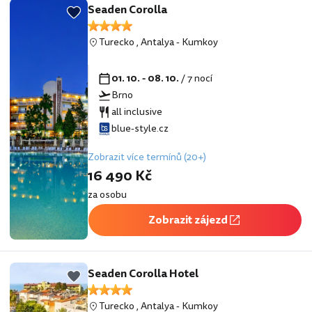
Seaden Corolla
Turecko
,
Antalya
-
Kumkoy
01. 10. - 08. 10.
/ 7 nocí
Brno
all inclusive
blue-style.cz
Zobrazit více termínů (20+)
16 490 Kč
za osobu
Zobrazit zájezd
Seaden Corolla Hotel
Turecko
,
Antalya
-
Kumkoy