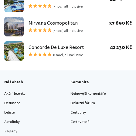
7 nocí, all inclusive
Nirvana Cosmopolitan
37 890 Kč
7 nocí, all inclusive
Concorde De Luxe Resort
42 230 Kč
8 nocí, all inclusive
Náš obsah
Komunita
Akční letenky
Nejnovější komentáře
Destinace
Diskuzní fórum
Letiště
Cestopisy
Aerolinky
Cestovatelé
Zájezdy