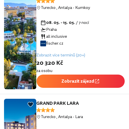
Turecko
,
Antalya
-
Kumkoy
08. 05. - 15. 05.
/ 7 nocí
Praha
all inclusive
fischer.cz
Zobrazit více termínů (20+)
20 320 Kč
za osobu
Zobrazit zájezd
GRAND PARK LARA
Turecko
,
Antalya
-
Lara