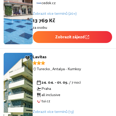
cedok.cz
Zobrazit více termínů (20+)
13 769 Kč
za osobu
Zobrazit zájezd
Lavitas
Turecko
,
Antalya
-
Kumkoy
24. 04. - 01. 05.
/ 7 nocí
Praha
all inclusive
tui.cz
Zobrazit více termínů (13)