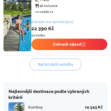
all inclusive
cedok.cz
Zobrazit více termínů (20+)
22 390 Kč
za osobu
Zobrazit zájezd
Načíst další nabídky
Nejlevnější destinace podle vybraných
kritérií
Kumkoy
14 343 Kč