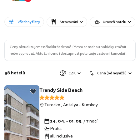
Všechny filtry
Stravování
Úroveň hotelu
Ceny aktualizujeme několikrát denně. Přesto se mohou nabídky změnit
nebo vyprodat. Aktuální cenu i dostupnost potvrzuje cestovní kancelář.
98 hotelů
CZK
Cena (od nejnižší)
Trendy Side Beach
Turecko
,
Antalya
-
Kumkoy
24. 04. - 01. 05.
/ 7 nocí
Praha
all inclusive