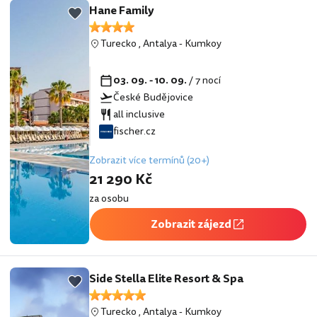
Hane Family
Turecko
,
Antalya
-
Kumkoy
03. 09. - 10. 09.
/ 7 nocí
České Budějovice
all inclusive
fischer.cz
Zobrazit více termínů (20+)
21 290 Kč
za osobu
Zobrazit zájezd
Side Stella Elite Resort & Spa
Turecko
,
Antalya
-
Kumkoy