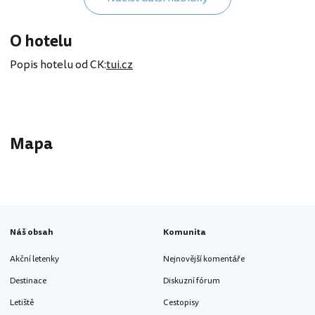
O hotelu
Popis hotelu od CK:
tui.cz
Mapa
Náš obsah
Komunita
Akční letenky
Nejnovější komentáře
Destinace
Diskuzní fórum
Letiště
Cestopisy