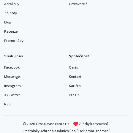
Aerolinky
Cestovatelé
Zájezdy
Blog
Recenze
Promo kódy
Sleduj nás
Společnost
Facebook
O nás
Messenger
Kontakt
Instagram
Kariéra
X / Twitter
Pro CK
RSS
© 2026 Cestujlevne.com s.r.o.
Z lásky k cestování
Podmínky
Ochrana osobních údajů
Reklama
Oznámení