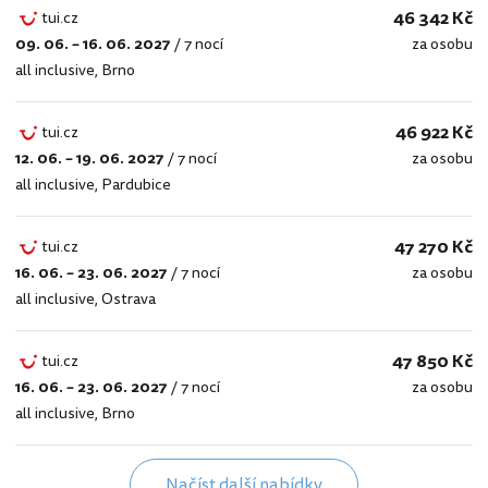
46 342 Kč
tui.cz
09. 06. – 16. 06. 2027
/
7 nocí
za osobu
tui.cz
all inclusive
,
Brno
46 922 Kč
tui.cz
12. 06. – 19. 06. 2027
/
7 nocí
za osobu
tui.cz
all inclusive
,
Pardubice
47 270 Kč
tui.cz
16. 06. – 23. 06. 2027
/
7 nocí
za osobu
tui.cz
all inclusive
,
Ostrava
47 850 Kč
tui.cz
16. 06. – 23. 06. 2027
/
7 nocí
za osobu
tui.cz
all inclusive
,
Brno
Načíst další nabídky