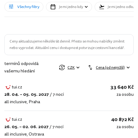
Všechny filtry
Je mi jedno kdy
Je mi jedno odkud
Ceny aktualizujeme několikrát denně. Přesto se mohou nabídky změnit
nebo vyprodat. Aktuální cenu i dostupnost potvrzuje cestovní kancelář.
termínů odpovídá
CZK
Cena (od nejnižší)
vašemu hledání
33 640 Kč
tui.cz
28. 04. – 05. 05. 2027
/
7 nocí
za osobu
tui.cz
all inclusive
,
Praha
40 872 Kč
tui.cz
26. 05. – 02. 06. 2027
/
7 nocí
za osobu
tui.cz
all inclusive
,
Ostrava