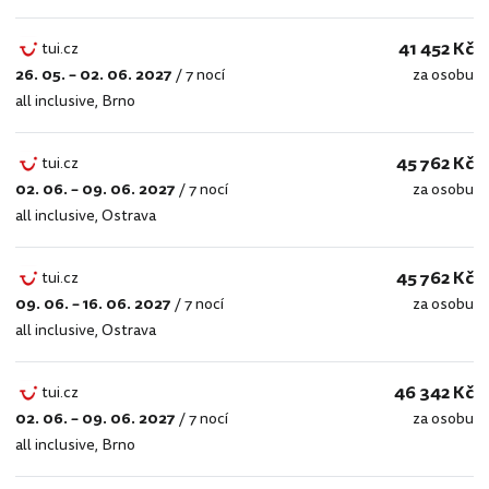
41 452 Kč
tui.cz
26. 05. – 02. 06. 2027
/
7 nocí
za osobu
tui.cz
all inclusive
,
Brno
45 762 Kč
tui.cz
02. 06. – 09. 06. 2027
/
7 nocí
za osobu
tui.cz
all inclusive
,
Ostrava
45 762 Kč
tui.cz
09. 06. – 16. 06. 2027
/
7 nocí
za osobu
tui.cz
all inclusive
,
Ostrava
46 342 Kč
tui.cz
02. 06. – 09. 06. 2027
/
7 nocí
za osobu
tui.cz
all inclusive
,
Brno