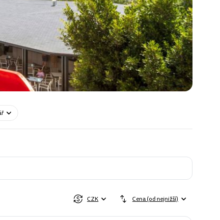
ář
CZK
Cena (od nejnižší)