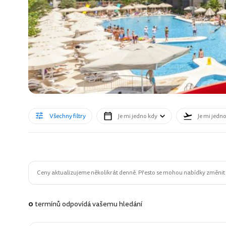
Všechny filtry
Je mi jedno kdy
Je mi jedn
Ceny aktualizujeme několikrát denně. Přesto se mohou nabídky změnit n
0
termínů odpovídá vašemu hledání