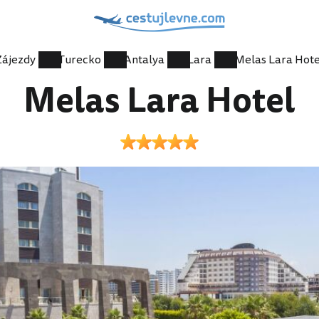
Zájezdy
Turecko
Antalya
Lara
Melas Lara Hote
Melas Lara Hotel