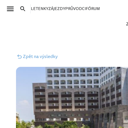
LETENKY
ZÁJEZDY
PRŮVODCI
FÓRUM
Zpět
na výsledky