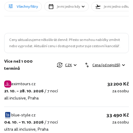
Všechny filtry
Je mi jedno kdy
Je mi jedno odkud
Ceny aktualizujeme několikrát denně. Přesto se mohou nabídky změnit
nebo vyprodat. Aktuální cenu i dostupnost potvrzuje cestovní kancelář.
Více než 1 000
CZK
Cena (od nejnižší)
termínů
32 200 Kč
eximtours.cz
21. 10. – 28. 10. 2026
/
7 nocí
za osobu
eximtours.cz
all inclusive
,
Praha
33 490 Kč
blue-style.cz
04. 10. – 11. 10. 2026
/
7 nocí
za osobu
blue-
ultra all inclusive
,
Praha
style.cz