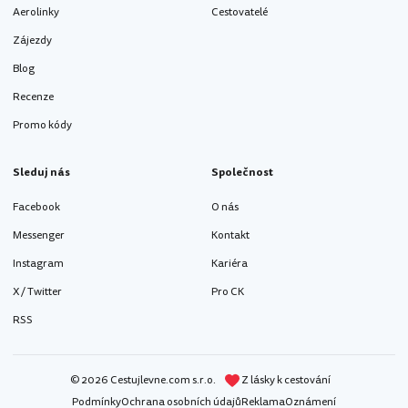
Aerolinky
Cestovatelé
Zájezdy
Blog
Recenze
Promo kódy
Sleduj nás
Společnost
Facebook
O nás
Messenger
Kontakt
Instagram
Kariéra
X / Twitter
Pro CK
RSS
© 2026 Cestujlevne.com s.r.o.
Z lásky k cestování
Podmínky
Ochrana osobních údajů
Reklama
Oznámení