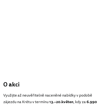
O akci
Využijte až neuvěřitelně naceněné nabídky v podobě
zájezdu na Krétu v termínu
13.–20.květen
, kdy za
6.990