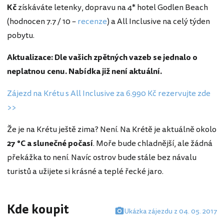
Kč
získáváte letenky, dopravu na 4* hotel Godlen Beach
(hodnocen 7.7 / 10 –
recenze
) a All Inclusive na celý týden
pobytu.
Aktualizace: Dle vašich zpětných vazeb se jednalo o
neplatnou cenu. Nabídka již není aktuální.
Zájezd na Krétu s All Inclusive za 6.990 Kč rezervujte zde
>>
Že je na Krétu ještě zima? Není. Na Krétě je aktuálně okolo
27 °C a slunečné počasí
. Moře bude chladnější, ale žádná
překážka to není. Navíc ostrov bude stále bez návalu
turistů a užijete si krásné a teplé řecké jaro.
Kde koupit
Ukázka zájezdu z 04. 05. 2017