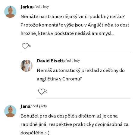
Jarka
před 9 lety
Nemáte na stránce nějaký vir či podobný neřád?
Protože komentáře výše jsou v Angličtině a to dost
hrozné, která v podstatě nedává ani smysl...
0
David Eiselt
před 9 lety
Nemáš automatický překlad z češtiny do
angličtiny v Chromu?
0
Jana
před 9 lety
Bohužel pro dva dospělé s dítětem už je cena
rapidně jiná, respektive prakticky dvojnásobná za
dospělého. :-(