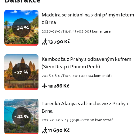
Další akce
Madeira se snídaní na 7 dní přímým letem
z Brna
- 34 %
2026-08-07T11:41:45+02:00
3 komentáře
13 790 Kč
Kambodža z Prahy s odbaveným kufrem
(Siem Reap i Phnom Penh)
- 27 %
2026-08-07T10:50:01+02:00
4 komentáře
15 286 Kč
Turecká Alanya s all-inclusvie z Prahy i
Brna
- 42 %
2026-08-06T19:35:48+02:00
0 komentářů
11 690 Kč