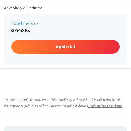
4 hvězdičky
All-inclusive
hotel.invia.cz
6 990 Kč
Vyhledat
Řecko
Tento článek může obsahovat affiliate odkazy, ze kterých může náš redakční tým
získat provizi, pokud na odkaz kliknete. Viz naše stránka s
Reklamními zásadami
.