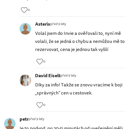
0
Asterix
před 9 lety
Volal jsem do Invie a ověřovali to, nyní mě
volali, že se jedná o chybu a nemůžou mě to
rezervovat, cena je jednou tak vyšší
0
David Eiselt
před 9 lety
Díky za info! Takže se znovu vracíme k boji
„správných“ cen u cestovek.
0
petr
před 9 lety
Je to podvod, po 20-ti minutách od uveřejnění měli