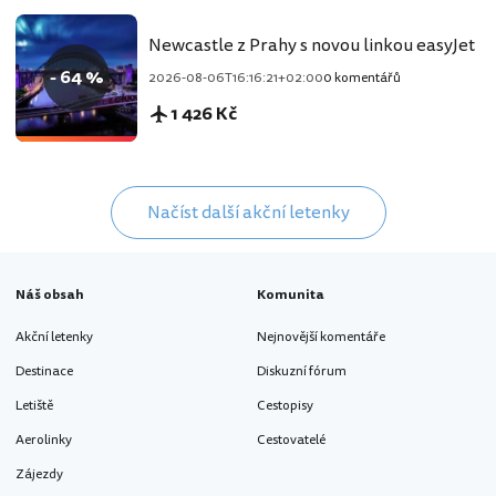
Newcastle z Prahy s novou linkou easyJet
- 64 %
2026-08-06T16:16:21+02:00
0 komentářů
1 426 Kč
Načíst další akční letenky
Náš obsah
Komunita
Akční letenky
Nejnovější komentáře
Destinace
Diskuzní fórum
Letiště
Cestopisy
Aerolinky
Cestovatelé
Zájezdy