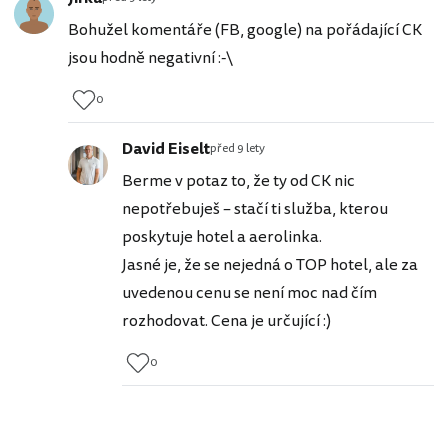
Bohužel komentáře (FB, google) na pořádající CK
jsou hodně negativní :-\
0
David Eiselt
před 9 lety
Berme v potaz to, že ty od CK nic
nepotřebuješ – stačí ti služba, kterou
poskytuje hotel a aerolinka.
Jasné je, že se nejedná o TOP hotel, ale za
uvedenou cenu se není moc nad čím
rozhodovat. Cena je určující :)
0