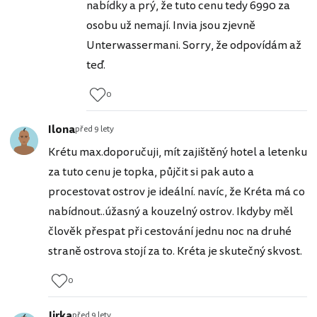
nabídky a prý, že tuto cenu tedy 6990 za
osobu už nemají. Invia jsou zjevně
Unterwassermani. Sorry, že odpovídám až
teď.
0
Ilona
před 9 lety
Krétu max.doporučuji, mít zajištěný hotel a letenku
za tuto cenu je topka, půjčit si pak auto a
procestovat ostrov je ideální. navíc, že Kréta má co
nabídnout..úžasný a kouzelný ostrov. Ikdyby měl
člověk přespat při cestování jednu noc na druhé
straně ostrova stojí za to. Kréta je skutečný skvost.
0
Jirka
před 9 lety