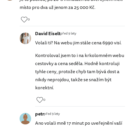
místo pro dva už jenom za 25 000 Kč.
0
David Eiselt
před 9 lety
Volali ti? Na webu jim stále cena 6990 visí.
Kontroloval jsem to i na krkolomném webu
cestovky a cena seděla. Hodně kontroluji
tyhle ceny, protože chyb tam bývá dost a
nikdy neprojdou, takže se snažím být
korektní.
0
petr
před 9 lety
Ano volali mně 17 minut po uveřejnění vaší