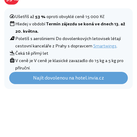
Ušetříš až
53 %
oproti obvyklé ceně 15 000 Kč
Hledej v období
Termín zájezdu se koná ve dnech 13. až
20. května.
Poletíš s aeroliniemi Do dovolenkových letovisek létají
cestovní kanceláře z Prahy s dopravcem
Smartwings
.
Čeká tě přímý let
V ceně je V ceně je klasické zavazadlo do 15 kg a 5 kg pro
příruční.
Najít dovolenou na hotel.invia.cz