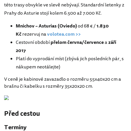
této trasy obvykle ve slevě nebývají. Standardní letenky z
Prahy do Asturie stojí kolem 6.500 až 7.000 Kč.
Mnichov – Asturias (Oviedo)
od 68 € /
1.830
Kč
rezervuj na
volotea.com >>
Cestovní období
přelom června/července
a
září
2017
Platí do vyprodání míst (zbývá jich posledních pár, s
nákupem neotálejte)
V ceně je kabinové zavazadlo o rozměru 55x40x20 cm a
brašnu či kabelku s rozměry 35x20x20 cm.
Před cestou
Termíny