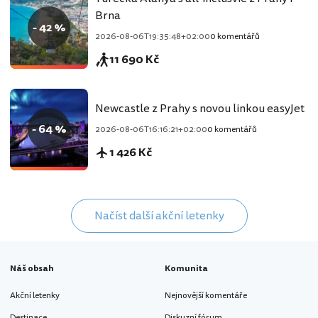
Brna
- 42 %
2026-08-06T19:35:48+02:00
0 komentářů
11 690 Kč
Newcastle z Prahy s novou linkou easyJet
- 64 %
2026-08-06T16:16:21+02:00
0 komentářů
1 426 Kč
Načíst další akční letenky
Náš obsah
Komunita
Akční letenky
Nejnovější komentáře
Destinace
Diskuzní fórum