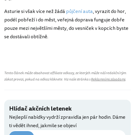
Asturie si však více než žádá
půjčení auta
, vyrazit do hor,
podél pobřeží i do měst, veřejná doprava funguje dobře
pouze mezi největšími městy, do vesniček v kopcích byste
se dostávali obtížně.
Tento článek může obsahovat affiliate odkazy, ze kterých může náš redakční tým
získat provizi, pokud na odkaz kliknete. Viz naše stránka s
Reklamními zásadami
.
Hlídač akčních letenek
Nejlepší nabídky vydrží zpravidla jen pár hodin. Dáme
ti vědět ihned, jakmile se objeví