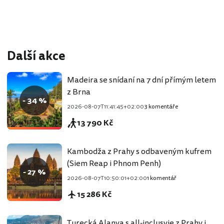
Další akce
Madeira se snídaní na 7 dní přímým letem
z Brna
- 34 %
2026-08-07T11:41:45+02:00
3 komentáře
13 790 Kč
Kambodža z Prahy s odbaveným kufrem
(Siem Reap i Phnom Penh)
- 27 %
2026-08-07T10:50:01+02:00
1 komentář
15 286 Kč
Turecká Alanya s all-inclusvie z Prahy i