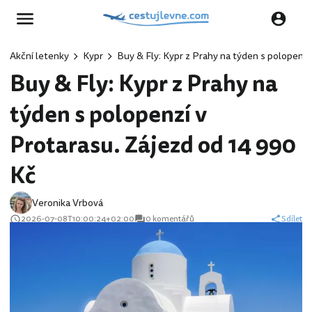
Akční letenky
Kypr
Buy & Fly: Kypr z Prahy na týden s polopenzí
Buy & Fly: Kypr z Prahy na
týden s polopenzí v
Protarasu. Zájezd od 14 990
Kč
Veronika Vrbová
2026-07-08T10:00:24+02:00
0 komentářů
Sdílet