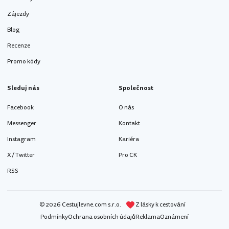
Zájezdy
Blog
Recenze
Promo kódy
Sleduj nás
Společnost
Facebook
O nás
Messenger
Kontakt
Instagram
Kariéra
X / Twitter
Pro CK
RSS
© 2026 Cestujlevne.com s.r.o.
Z lásky k cestování
Podmínky
Ochrana osobních údajů
Reklama
Oznámení