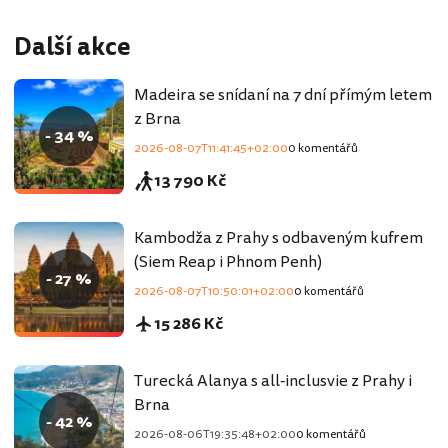
Další akce
Madeira se snídaní na 7 dní přímým letem
z Brna
- 34 %
2026-08-07T11:41:45+02:00
0 komentářů
13 790 Kč
Kambodža z Prahy s odbaveným kufrem
(Siem Reap i Phnom Penh)
- 27 %
2026-08-07T10:50:01+02:00
0 komentářů
15 286 Kč
Turecká Alanya s all-inclusvie z Prahy i
Brna
- 42 %
2026-08-06T19:35:48+02:00
0 komentářů