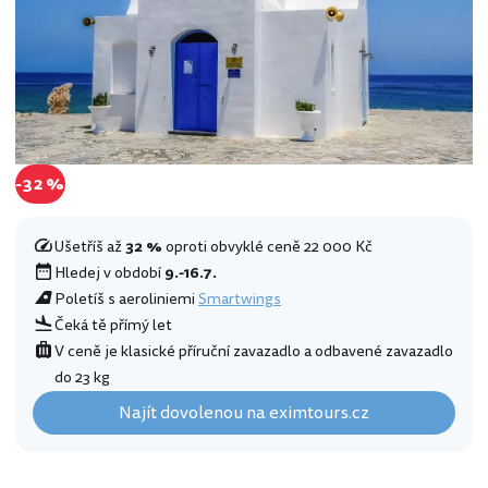
-32 %
Ušetříš až
32 %
oproti obvyklé ceně 22 000 Kč
Hledej v období
9.-16.7.
Poletíš s aeroliniemi
Smartwings
Čeká tě přímý let
V ceně je klasické příruční zavazadlo a odbavené zavazadlo
do 23 kg
Najít dovolenou na eximtours.cz