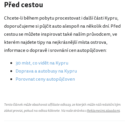
Před cestou
Chcete-li během pobytu procestovat i další části Kypru,
doporučujeme si půjčit auto alespoň na několik dní. Před
cestou se můžete inspirovat také naším průvodcem, ve
kterém najdete tipy na nejkrásnější místa ostrova,
informace o dopravě i srovnání cen autopůjčoven:
30 míst, co vidět na Kypru
Doprava a autobusy na Kypru
Porovnat ceny autopůjčoven
Tento článek může obsahovat affiliate odkazy, ze kterých může náš redakční tým
získat provizi, pokud na odkaz kliknete. Viz naše stránka s
Reklamními zásadami
.