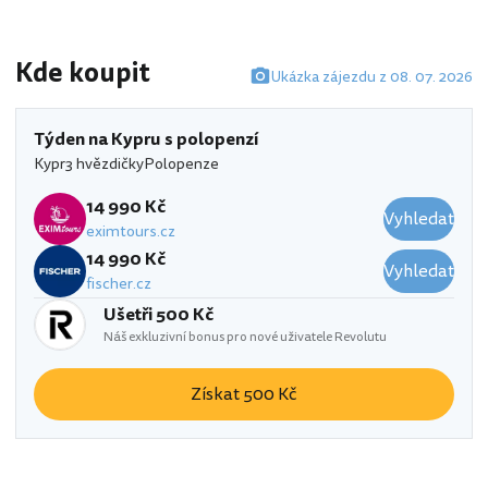
Kde koupit
Ukázka zájezdu z 08. 07. 2026
Týden na Kypru s polopenzí
Kypr
3 hvězdičky
Polopenze
14 990 Kč
Vyhledat
eximtours.cz
14 990 Kč
Vyhledat
fischer.cz
Ušetři 500 Kč
Náš exkluzivní bonus pro nové uživatele Revolutu
Získat 500 Kč