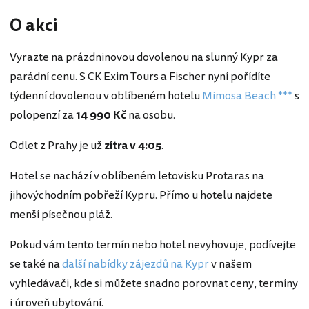
O akci
Vyrazte na prázdninovou dovolenou na slunný Kypr za
parádní cenu. S CK Exim Tours a Fischer nyní pořídíte
týdenní dovolenou v oblíbeném hotelu
Mimosa Beach ***
s
polopenzí za
14 990 Kč
na osobu.
Odlet z Prahy je už
zítra v 4:05
.
Hotel se nachází v oblíbeném letovisku Protaras na
jihovýchodním pobřeží Kypru. Přímo u hotelu najdete
menší písečnou pláž.
Pokud vám tento termín nebo hotel nevyhovuje, podívejte
se také na
další nabídky zájezdů na Kypr
v našem
vyhledávači, kde si můžete snadno porovnat ceny, termíny
i úroveň ubytování.