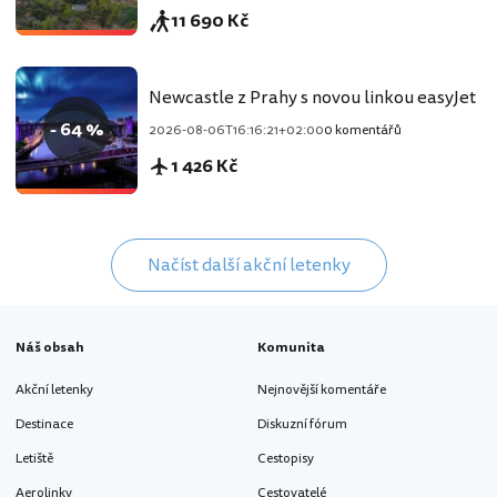
11 690 Kč
Newcastle z Prahy s novou linkou easyJet
- 64 %
2026-08-06T16:16:21+02:00
0 komentářů
1 426 Kč
Načíst další akční letenky
Náš obsah
Komunita
Akční letenky
Nejnovější komentáře
Destinace
Diskuzní fórum
Letiště
Cestopisy
Aerolinky
Cestovatelé