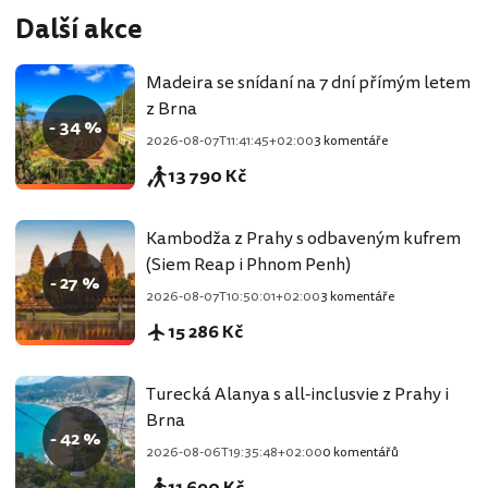
Další akce
Madeira se snídaní na 7 dní přímým letem
z Brna
- 34 %
2026-08-07T11:41:45+02:00
3 komentáře
13 790 Kč
Kambodža z Prahy s odbaveným kufrem
(Siem Reap i Phnom Penh)
- 27 %
2026-08-07T10:50:01+02:00
3 komentáře
15 286 Kč
Turecká Alanya s all-inclusvie z Prahy i
Brna
- 42 %
2026-08-06T19:35:48+02:00
0 komentářů
11 690 Kč