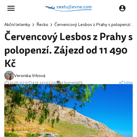
Akční letenky
Řecko
Červencový Lesbos z Prahy s polopenzí. Zá
Červencový Lesbos z Prahy s
polopenzí. Zájezd od 11 490
Kč
Veronika Vrbová
2026-07-01T14:19:22+02:00
0 komentářů
Sdílet