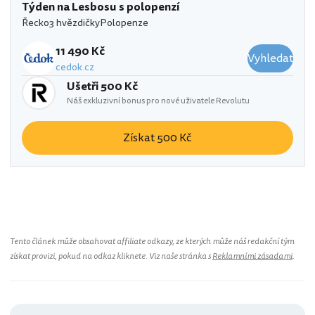
Týden na Lesbosu s polopenzí
Řecko
3 hvězdičky
Polopenze
11 490 Kč
Vyhledat
cedok.cz
Ušetři 500 Kč
Náš exkluzivní bonus pro nové uživatele Revolutu
Získat 500 Kč
Tento článek může obsahovat affiliate odkazy, ze kterých může náš redakční tým
získat provizi, pokud na odkaz kliknete. Viz naše stránka s
Reklamními zásadami
.