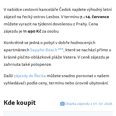
V nabídce cestovní kanceláře Čedok najdete výhodný letní
zájezd na řecký ostrov Lesbos. V termínu
7.–14. července
můžete vyrazit na týdenní dovolenou z Prahy. Cena
zájezdu je
11 490 Kč
za osobu.
Konkrétně se jedná o pobyt v dobře hodnocených
apartmánech
Sappho Beach ***
, které se nachází přímo u
krásné písčito-oblázkové pláže Vatera. V ceně zájezdu je
zahrnuta také polopenze.
Další
zájezdy do Řecka
můžete snadno porovnat v našem
vyhledávači podle ceny, termínu nebo úrovně ubytování.
Kde koupit
Ukázka zájezdu z 01. 07. 2026