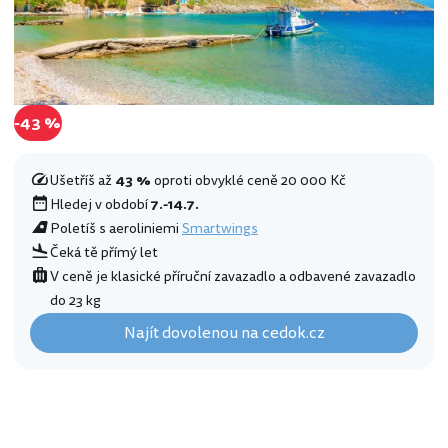
-43 %
Ušetříš až
43 %
oproti obvyklé ceně 20 000 Kč
Hledej v období
7.-14.7.
Poletíš s aeroliniemi
Smartwings
Čeká tě přímý let
V ceně je klasické příruční zavazadlo a odbavené zavazadlo
do 23 kg
Najít dovolenou na cedok.cz