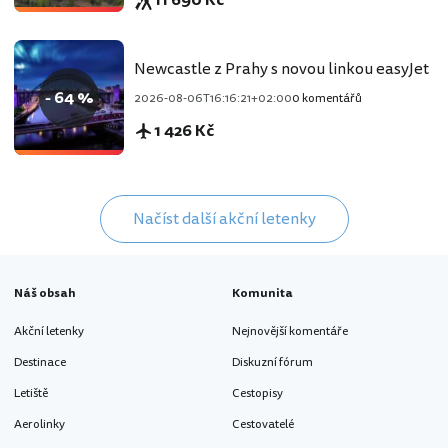
Newcastle z Prahy s novou linkou easyJet
- 64 %
2026-08-06T16:16:21+02:00
0 komentářů
1 426 Kč
Načíst další akční letenky
Náš obsah
Komunita
Akční letenky
Nejnovější komentáře
Destinace
Diskuzní fórum
Letiště
Cestopisy
Aerolinky
Cestovatelé