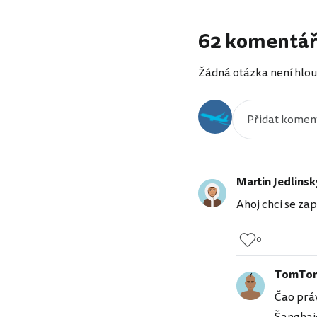
62 komentá
Žádná otázka není hlou
Martin Jedlinsk
Ahoj chci se zap
0
TomTo
Čao práv