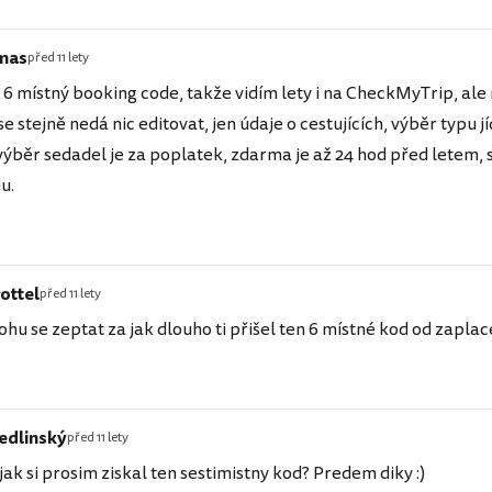
mas
před 11 lety
 místný booking code, takže vidím lety i na CheckMyTrip, ale
 se stejně nedá nic editovat, jen údaje o cestujících, výběr typu j
ýběr sedadel je za poplatek, zdarma je až 24 hod před letem, 
u.
ottel
před 11 lety
u se zeptat za jak dlouho ti přišel ten 6 místné kod od zaplac
Jedlinský
před 11 lety
a jak si prosim ziskal ten sestimistny kod? Predem diky :)