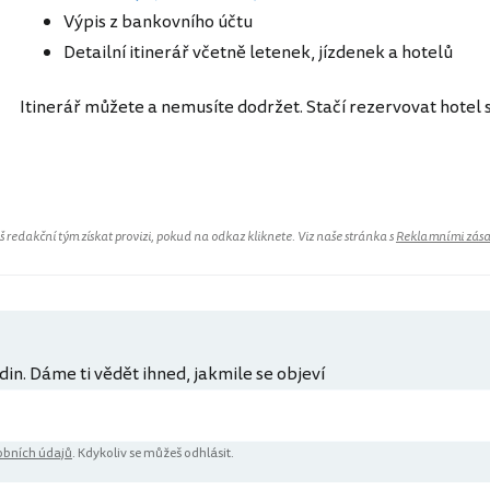
Výpis z bankovního účtu
Detailní itinerář včetně letenek, jízdenek a hotelů
Itinerář můžete a nemusíte dodržet. Stačí rezervovat hotel
Čína
redakční tým získat provizi, pokud na odkaz kliknete. Viz naše stránka s
Reklamními zás
din. Dáme ti vědět ihned, jakmile se objeví
bních údajů
. Kdykoliv se můžeš odhlásit.