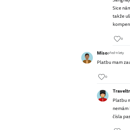
Šanghaje
Sice nám
takže uš
kompenza
0
Miso
před 11 lety
Platbu mam zauc
0
Traveltr
Platbu m
nemám kl
čísla pa