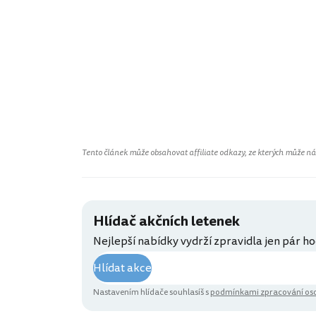
Tento článek může obsahovat affiliate odkazy, ze kterých může náš 
Hlídač akčních letenek
Nejlepší nabídky vydrží zpravidla jen pár ho
Hlídat akce
Nastavením hlídače souhlasíš s
podmínkami zpracování oso