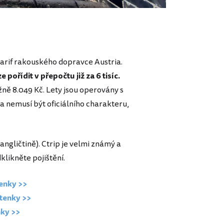
tarif rakouského dopravce Austria.
pořídit v přepočtu již za 6 tisíc.
ižně 8.049 Kč. Lety jsou operovány s
a nemusí být oficiálního charakteru,
 angličtině). Ctrip je velmi známý a
klikněte pojištění.
tenky >>
etenky >>
nky >>