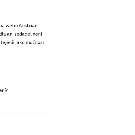
 na webu Austrian
ídla ani sedadel není
stejeně jako možnost
ení?