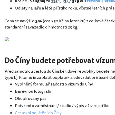
Košice -
Šanghaj
za
2354 CNY
/
329 eur
rezervuj leten
Odlety na jaře a létě příštího roku, včetně letních prá
Cena se navýší o
3%
(cca 250 Kč na letenku) z celkové částk
standardní zavazadlo o hmotnosti 23 kg.
Do Číny budete potřebovat vízum 
Před samotnou cestou do Čínské lidové republiky budete mus
typu L). K tomu je zaplatit poplatek a odevzdat příslušné 
Vyplněný formulář žádosti o vízum do Číny
Barevnou fotografii
Okopírovaný pas
Potvzení o zaměstnání / studiu / výpis z živ.rejstříku
Cestovní pojištění do Číny