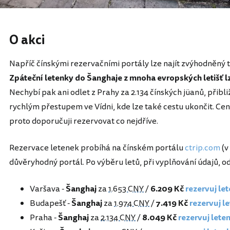
O akci
Napříč čínskými rezervačními portály lze najít zvýhodněný 
Zpáteční letenky do Šanghaje z mnoha evropských letišť lze 
Nechybí pak ani odlet z Prahy za 2.134 čínských jüanů, přibl
rychlým přestupem ve Vídni, kde lze také cestu ukončit. Cen
proto doporučuji rezervovat co nejdříve.
Rezervace letenek probíhá na čínském portálu
ctrip.com
(v
důvěryhodný portál. Po výběru letů, při vyplňování údajů, od
Varšava -
Šanghaj
za
1.653 CNY
/
6.209 Kč
rezervuj le
Budapešť -
Šanghaj
za
1.974 CNY
/
7.419 Kč
rezervuj l
Praha -
Šanghaj
za
2.134 CNY
/
8.049 Kč
rezervuj lete