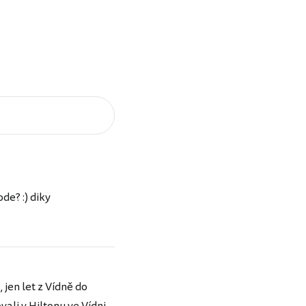
de? :) diky
 jen let z Vídně do