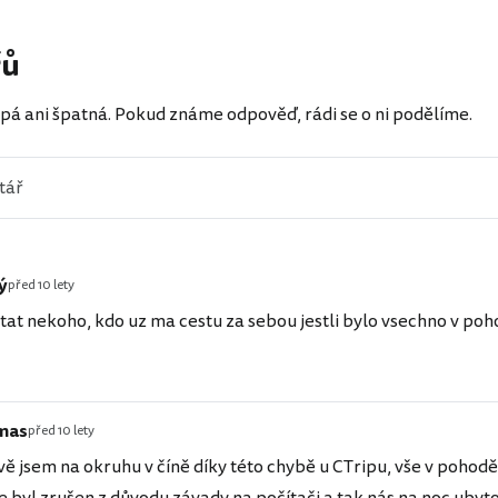
řů
pá ani špatná. Pokud známe odpověď, rádi se o ni podělíme.
ý
před 10 lety
tat nekoho, kdo uz ma cestu za sebou jestli bylo vsechno v poho
mas
před 10 lety
ě jsem na okruhu v číně díky této chybě u CTripu, vše v pohodě,