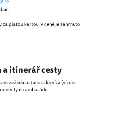
ky >>
zdnin
y za platbu kartou. V ceně je zahrnuto
a itinerář cesty
et zažádat o turistická víza (vízum
dokumenty na ambasádu: