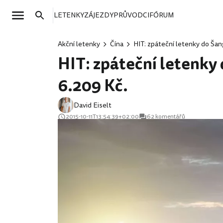
LETENKY
ZÁJEZDY
PRŮVODCI
FÓRUM
Akční letenky
Čína
HIT: zpáteční letenky do Šang
HIT: zpáteční letenky 
6.209 Kč.
David Eiselt
2015-10-11T13:54:39+02:00
62 komentářů