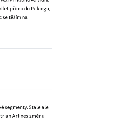
ali v Hiltonu ve Vídni.
odlet přímo do Pekingu,
c se těším na
vé segmenty. Stale ale
strian Arlines změnu