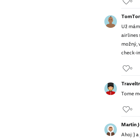
0
TomTo
Už mám 6
airlines
možný, v
check-in
0
Traveltr
Tome moh
0
Martin 
Ahoj :) 