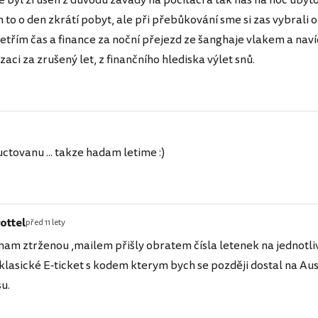
 byl zrušen z důvodu závady na počítači a tak nás na noc ubytov
 to o den zkrátí pobyt, ale při přebůkování sme si zas vybrali 
etřím čas a finance za noční přejezd ze šanghaje vlakem a naví
ci za zrušený let, z finančního hlediska výlet snů.
tovanu ... takze hadam letime :)
ottel
před 11 lety
am ztrženou ,mailem přišly obratem čísla letenek na jednotli
asické E-ticket s kodem kterym bych se později dostal na Au
su.