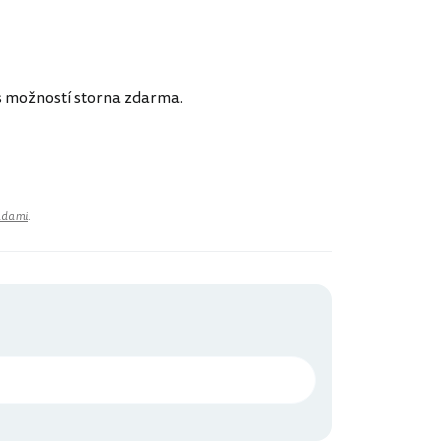
 s možností storna zdarma.
adami
.