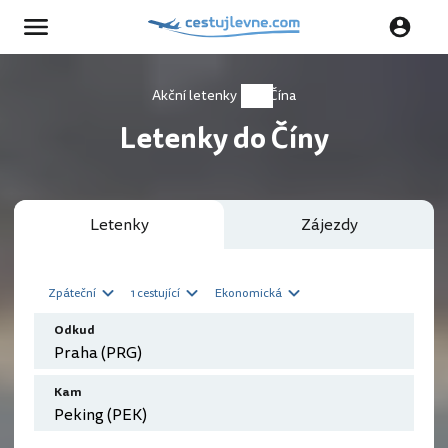
Akční letenky
Čína
Letenky do Číny
Letenky
Zájezdy
Zpáteční
1 cestující
Ekonomická
Odkud
Kam