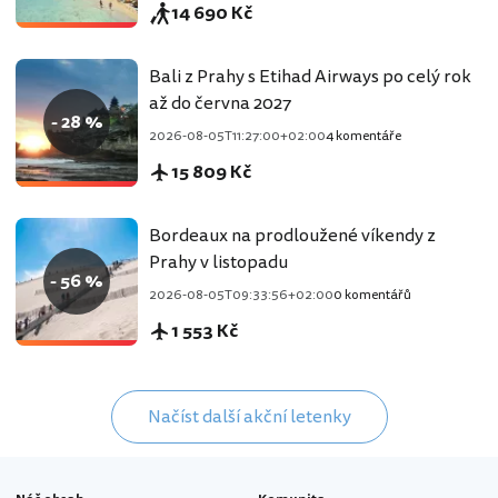
14 690 Kč
Bali z Prahy s Etihad Airways po celý rok
až do června 2027
- 28 %
2026-08-05T11:27:00+02:00
4 komentáře
15 809 Kč
Bordeaux na prodloužené víkendy z
Prahy v listopadu
- 56 %
2026-08-05T09:33:56+02:00
0 komentářů
1 553 Kč
Načíst další akční letenky