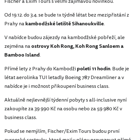
Fischer a Exim Tours s velmi zajímavou novinkou.
Od 19.12. do 3.4. se bude 1x týdně létat bez mezipřistání z
Prahy na
kambodžské letiště Sihanoukville
.
V nabídce budou zájezdy na kambodžské pobřeží, ale
zejména na
ostrovy Koh Rong, Koh Rong Sanloem a
Bamboo Island
.
Přímé lety z Prahy do Kambodži
poletí 11 hodin
. Bude je
létat aerolinka TUI letadly Boeing 787 Dreamliner a v
nabídce je i možnost přikoupení business class.
Aktuálně nejlevnější týdenní pobyty s all-inclusive nyní
zakoupíte za 39 990 Kč na osobu nebo za 59 980 Kč v
business class.
Pokud se nemýlím, Fischer/Exim Tours budou první