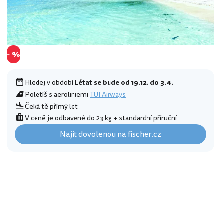
- %
Hledej v období
Létat se bude od 19.12. do 3.4.
Poletíš s aeroliniemi
TUI Airways
Čeká tě přímý let
V ceně je odbavené do 23 kg + standardní příruční
Najít dovolenou na fischer.cz