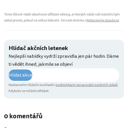
Tento článek může obsahovat affiliate odkazy, ze kterých může náš redakční tým
získat provizi, pokud na odkaz kliknete. Viz naše stránka s
Reklamními zásadami
.
Hlídač akčních letenek
Nejlepší nabídky vydrží zpravidla jen pár hodin. Dáme
ti vědět ihned, jakmile se objeví
Hlídat akce
Nastavením hlídače souhlasíš s
podmínkami zpracování osobních údajů
.
Kdykoliv se můžeš odhlásit.
0 komentářů