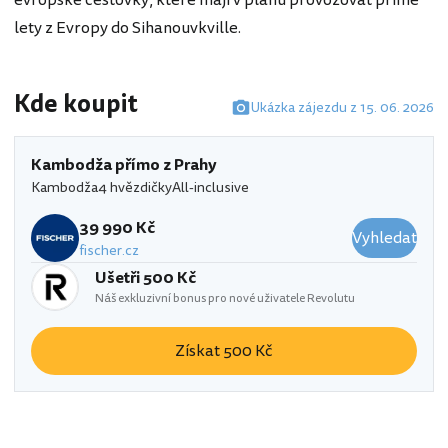
evropské cestovky, které mají v plánu provozovat přímé
lety z Evropy do Sihanouvkville.
Kde koupit
Ukázka zájezdu z 15. 06. 2026
Kambodža přímo z Prahy
Kambodža
4 hvězdičky
All-inclusive
39 990 Kč
Vyhledat
fischer.cz
Ušetři 500 Kč
Náš exkluzivní bonus pro nové uživatele Revolutu
Získat 500 Kč
Kambodža