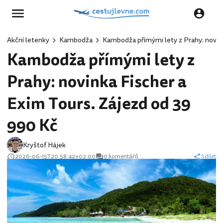
Akční letenky
Kambodža
Kambodža přímými lety z Prahy: novink
Kambodža přímými lety z
Prahy: novinka Fischer a
Exim Tours. Zájezd od 39
990 Kč
Kryštof Hájek
2026-06-15T20:58:42+02:00
0 komentářů
Sdílet