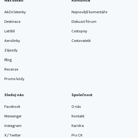
Náš obsah
Komunita
Akční letenky
Nejnovější komentáře
Destinace
Diskuzní fórum
Letiště
Cestopisy
Aerolinky
Cestovatelé
Zájezdy
Blog
Recenze
Promo kódy
Sleduj nás
Společnost
Facebook
O nás
Messenger
Kontakt
Instagram
Kariéra
X / Twitter
Pro CK