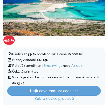
-59 %
Ušetříš až
59 %
oproti obvyklé ceně 16 000 Kč
Hledej v období
24.-1.5.
Poletíš s aeroliniemi
Smartwings
nebo
Air 001
Čeká tě přímý let
V ceně je klasické příruční zavazadlo a odbavené zavazadlo
do 23 kg
Najít dovolenou na cedok.cz
Zobrazit více prodejců