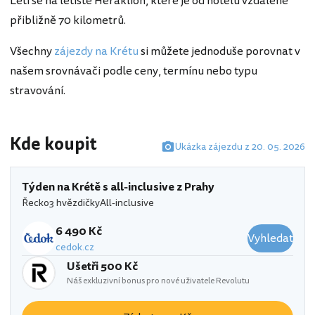
Létí se na letiště Heraklion, které je od hotelu vzdálené
přibližně 70 kilometrů.
Všechny
zájezdy na Krétu
si můžete jednoduše porovnat v
našem srovnávači podle ceny, termínu nebo typu
stravování.
Kde koupit
Ukázka zájezdu z 20. 05. 2026
Týden na Krétě s all-inclusive z Prahy
Řecko
3 hvězdičky
All-inclusive
6 490 Kč
Vyhledat
cedok.cz
Ušetři 500 Kč
Náš exkluzivní bonus pro nové uživatele Revolutu