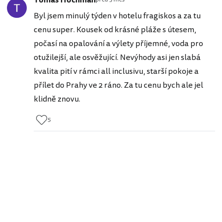
Tomáš Hochman
Byl jsem minulý týden v hotelu fragiskos a za tu
cenu super. Kousek od krásné pláže s útesem,
počasí na opalování a výlety příjemné, voda pro
otužilejší, ale osvěžující. Nevýhody asi jen slabá
kvalita pití v rámci all inclusivu, starší pokoje a
přílet do Prahy ve 2 ráno. Za tu cenu bych ale jel
klidně znovu.
5