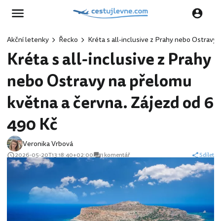
Akční letenky
Řecko
Kréta s all-inclusive z Prahy nebo Ostravy
Kréta s all-inclusive z Prahy
nebo Ostravy na přelomu
května a června. Zájezd od 6
490 Kč
Veronika Vrbová
2026-05-20T13:18:40+02:00
1 komentář
Sdílet