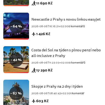
11 690 Kč
Newcastle z Prahy s novou linkou easyJet
- 64 %
2026-08-06T16:16:21+02:00
0 komentářů
1 426 Kč
Costa del Sol na týden s plnou penzí nebo
all-inclusive z Prahy
- 42 %
2026-08-06T11:23:03+02:00
0 komentářů
17 290 Kč
Skopje z Prahy na 2 dny i týden
- 67 %
2026-08-06T08:40:43+02:00
1 komentář
603 Kč