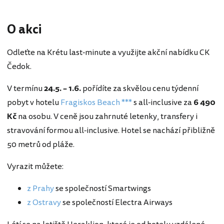
O akci
Odleťte na Krétu last-minute a využijte akční nabídku CK
Čedok.
V termínu
24.5. – 1.6.
pořídíte za skvělou cenu týdenní
pobyt v hotelu
Fragiskos Beach ***
s all-inclusive za
6 490
Kč
na osobu. V ceně jsou zahrnuté letenky, transfery i
stravování formou all-inclusive. Hotel se nachází přibližně
50 metrů od pláže.
Vyrazit můžete:
z Prahy
se společností Smartwings
z Ostravy
se společností Electra Airways