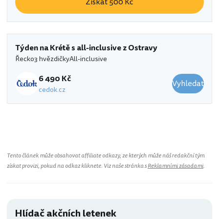
Získat 500 Kč
Týden na Krétě s all-inclusive z Ostravy
Řecko
3 hvězdičky
All-inclusive
6 490 Kč
Vyhledat
cedok.cz
Tento článek může obsahovat affiliate odkazy, ze kterých může náš redakční tým
získat provizi, pokud na odkaz kliknete. Viz naše stránka s
Reklamními zásadami
.
Hlídač akčních letenek