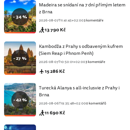
Madeira se snídaní na 7 dní přímým letem
z Brna
- 34 %
2026-08-07T11:41:45+02:00
3 komentáře
13 790 Kč
Kambodža z Prahy s odbaveným kufrem
(Siem Reap i Phnom Penh)
- 27 %
2026-08-07T10:50:01+02:00
3 komentáře
15 286 Kč
Turecká Alanya s all-inclusvie z Prahy i
Brna
- 42 %
2026-08-06T19:35:48+02:00
0 komentářů
11 690 Kč