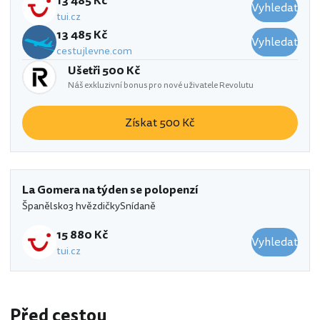
13 485 Kč
Vyhledat
tui.cz
13 485 Kč
Vyhledat
cestujlevne.com
Ušetři 500 Kč
Náš exkluzivní bonus pro nové uživatele Revolutu
Získat 500 Kč
La Gomera na týden se polopenzí
Španělsko
3 hvězdičky
Snídaně
15 880 Kč
Vyhledat
tui.cz
Před cestou