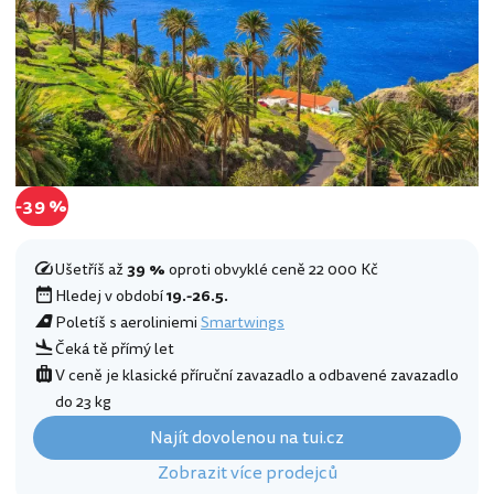
-39 %
Ušetříš až
39 %
oproti obvyklé ceně 22 000 Kč
Hledej v období
19.-26.5.
Poletíš s aeroliniemi
Smartwings
Čeká tě přímý let
V ceně je klasické příruční zavazadlo a odbavené zavazadlo
do 23 kg
Najít dovolenou na tui.cz
Zobrazit více prodejců