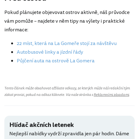
Pokud plánujete objevovat ostrov aktivně, náš průvodce
vám pomůže – najdete v něm tipy na výlety i praktické
informace:
22 míst, která na La Gomeře stojí za návštěvu
Autobusové linky a jízdní řády
Půjčení auta na ostrově La Gomera
Tento článek může obsahovat affiliate odkazy, ze kterých může náš redakční tým
získat provizi, pokud na odkaz kliknete. Viz naše stránka s
Reklamními zásadami
.
Hlídač akčních letenek
Nejlepší nabídky vydrží zpravidla jen pár hodin. Dáme