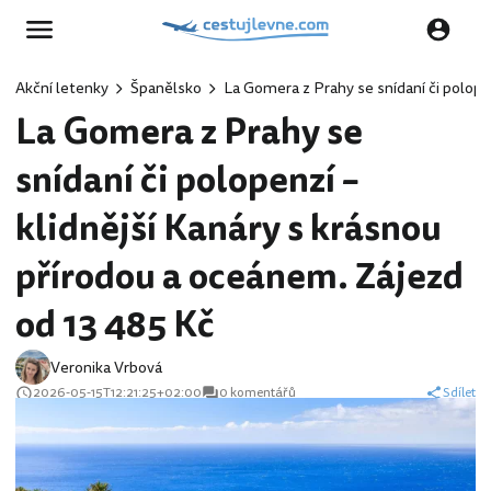
Akční letenky
Španělsko
La Gomera z Prahy se snídaní či polope
La Gomera z Prahy se
snídaní či polopenzí –
klidnější Kanáry s krásnou
přírodou a oceánem. Zájezd
od 13 485 Kč
Veronika Vrbová
2026-05-15T12:21:25+02:00
0 komentářů
Sdílet