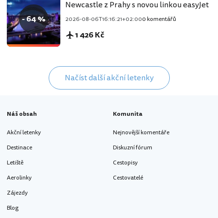
Newcastle z Prahy s novou linkou easyJet
- 64 %
2026-08-06T16:16:21+02:00
0 komentářů
1 426 Kč
Načíst další akční letenky
Náš obsah
Komunita
Akční letenky
Nejnovější komentáře
Destinace
Diskuzní fórum
Letiště
Cestopisy
Aerolinky
Cestovatelé
Zájezdy
Blog