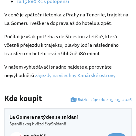
za 15 880 Kč s polopenzí
V ceně je zpáteční letenka z Prahy na Tenerife, trajekt na
La Gomeru i veškerá doprava až do hotelu a zpět.
Počítat je však potřeba s delší cestou z letiště, která
včetně přejezdu k trajektu, plavby lodí a následného
transferu do hotelu trvá přibližně 180 minut.
V našem vyhledávači snadno najdete a porovnáte
nejvýhodnější
zájezdy na všechny Kanárské ostrovy
.
Kde koupit
Ukázka zájezdu z 15. 05. 2026
La Gomera na týden se snídaní
Španělsko
3 hvězdičky
Snídaně