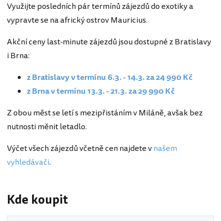
Využijte posledních pár termínů zájezdů do exotiky a
vypravte se na africký ostrov Mauricius.
Akční ceny last-minute zájezdů jsou dostupné z Bratislavy
i Brna:
z Bratislavy v termínu 6.3. - 14.3. za 24 990 Kč
z Brna v termínu 13.3. - 21.3. za 29 990 Kč
Z obou měst se letí s mezipřistáním v Miláně, avšak bez
nutnosti měnit letadlo.
Výčet všech zájezdů včetně cen najdete v
našem
vyhledávači
.
Kde koupit