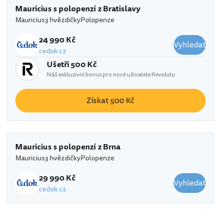
Mauricius s polopenzí z Bratislavy
Mauricius
3 hvězdičky
Polopenze
24 990 Kč
Vyhledat
cedok.cz
Ušetři 500 Kč
Náš exkluzivní bonus pro nové uživatele Revolutu
Získat 500 Kč
Mauricius s polopenzí z Brna
Mauricius
3 hvězdičky
Polopenze
29 990 Kč
Vyhledat
cedok.cz