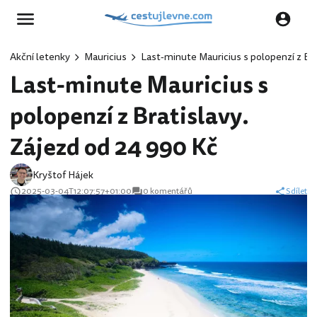
Akční letenky
Mauricius
Last-minute Mauricius s polopenzí z Bra
Last-minute Mauricius s
polopenzí z Bratislavy.
Zájezd od 24 990 Kč
Kryštof Hájek
2025-03-04T12:07:57+01:00
0 komentářů
Sdílet