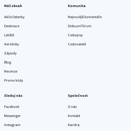
Náš obsah
Komunita
Akční letenky
Nejnovější komentáře
Destinace
Diskuzní fórum
Letiště
Cestopisy
Aerolinky
Cestovatelé
Zájezdy
Blog
Recenze
Promo kódy
Sleduj nás
Společnost
Facebook
O nás
Messenger
Kontakt
Instagram
Kariéra