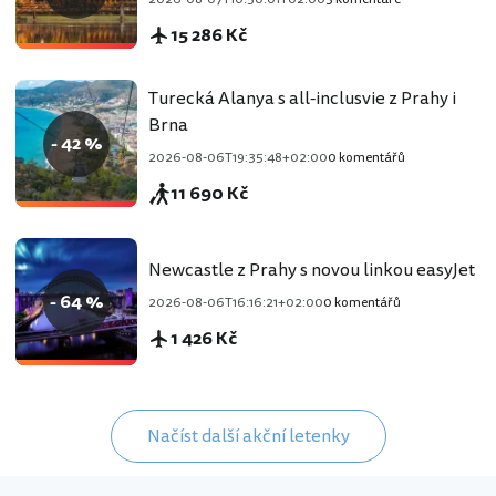
15 286 Kč
Turecká Alanya s all-inclusvie z Prahy i
Brna
- 42 %
2026-08-06T19:35:48+02:00
0 komentářů
11 690 Kč
Newcastle z Prahy s novou linkou easyJet
- 64 %
2026-08-06T16:16:21+02:00
0 komentářů
1 426 Kč
Načíst další akční letenky