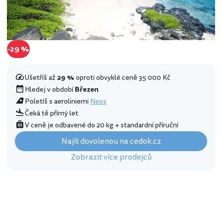
-29 %
Ušetříš až
29 %
oproti obvyklé ceně 35 000 Kč
Hledej v období
Březen
Poletíš s aeroliniemi
Neos
Čeká tě přímý let
V ceně je odbavené do 20 kg + standardní příruční
Najít dovolenou na cedok.cz
Zobrazit více prodejců