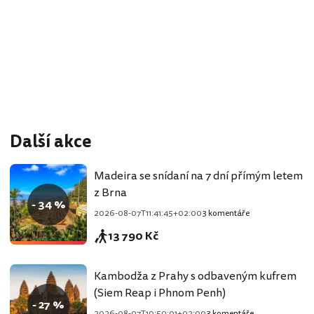
Další akce
Madeira se snídaní na 7 dní přímým letem
z Brna
- 34 %
2026-08-07T11:41:45+02:00
3 komentáře
13 790 Kč
Kambodža z Prahy s odbaveným kufrem
(Siem Reap i Phnom Penh)
- 27 %
2026-08-07T10:50:01+02:00
3 komentáře