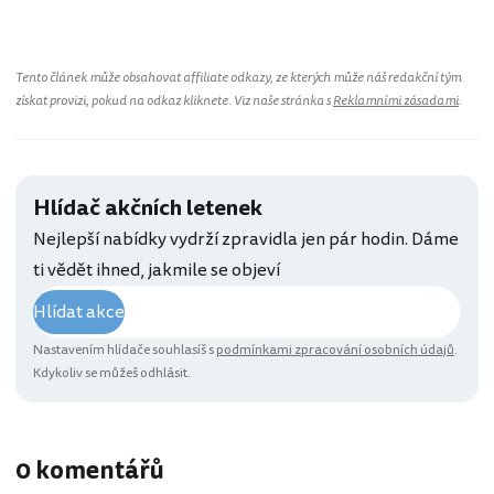
Tento článek může obsahovat affiliate odkazy, ze kterých může náš redakční tým
získat provizi, pokud na odkaz kliknete. Viz naše stránka s
Reklamními zásadami
.
Hlídač akčních letenek
Nejlepší nabídky vydrží zpravidla jen pár hodin. Dáme
ti vědět ihned, jakmile se objeví
Hlídat akce
Nastavením hlídače souhlasíš s
podmínkami zpracování osobních údajů
.
Kdykoliv se můžeš odhlásit.
0 komentářů