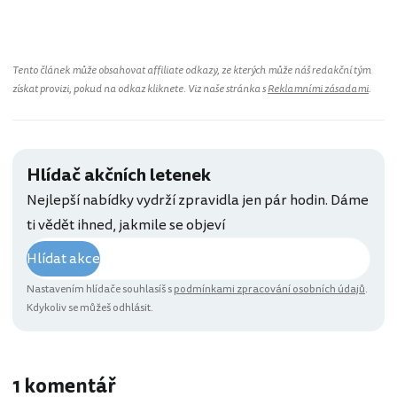
Tento článek může obsahovat affiliate odkazy, ze kterých může náš redakční tým
získat provizi, pokud na odkaz kliknete. Viz naše stránka s
Reklamními zásadami
.
Hlídač akčních letenek
Nejlepší nabídky vydrží zpravidla jen pár hodin. Dáme
ti vědět ihned, jakmile se objeví
Hlídat akce
Nastavením hlídače souhlasíš s
podmínkami zpracování osobních údajů
.
Kdykoliv se můžeš odhlásit.
1 komentář