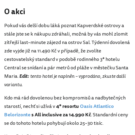
O akci
Pokud vás delší dobu láká poznat Kapverdské ostrovy a
stále jste se k nákupu zdráhali, možná by vás mohl zlomit
zítřejší last–minute zájezd na ostrov Sal. Týdenní dovolená
zde vyjde již na 11.490 Kč v případě, že zvolíte
cestovatelský standard v podobě rodinného 3* hotelu
Central se snídaní a pár metrů od pláže v městečku Santa
Maria.
Edit:
tento hotel je naplněn – vyprodáno, zkuste další
variantu
.
Kdo má rád dovolenou bez kompromisů a nadbytečných
starostí, nechť si užívá v
4* resortu
Oasis Atlantico
Belorizonte
s All inclusive za 14.990 Kč
. Standardní ceny
se do tohoto hotelu pohybují okolo 25–30 tisíc.