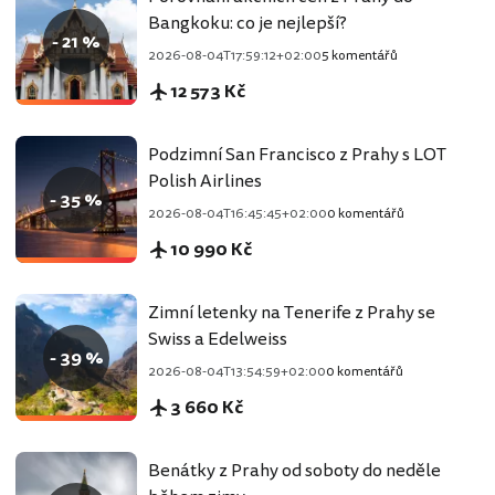
Bangkoku: co je nejlepší?
- 21 %
2026-08-04T17:59:12+02:00
5 komentářů
12 573 Kč
Podzimní San Francisco z Prahy s LOT
Polish Airlines
- 35 %
2026-08-04T16:45:45+02:00
0 komentářů
10 990 Kč
Zimní letenky na Tenerife z Prahy se
Swiss a Edelweiss
- 39 %
2026-08-04T13:54:59+02:00
0 komentářů
3 660 Kč
Benátky z Prahy od soboty do neděle