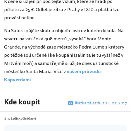
K ceně si už jen připočítejte vízum, které se hradí po
příletu za 25 €. Odlet je zítra z Prahy v 12:10 a platba lze
provést online.
Na Salu si půjčte skútr a objeďte ostrov kolem dokola. Na
severu na vás čeká 408 metrů „vysoká“ hora Monte
Grande, na východě zase městečko Pedra Lume s krátery
po těžbě soli určené i ke koupání (salinita je tu vyšší než v
Mrtvém moři) a samozřejmě si užijte dnes už turistické
městečko Santa Maria. Více v
našem průvodci
Kapverdami
.
Kde koupit
Ukázka zájezdu z 24. 05. 2017
3 hvězdičky
Snídaně