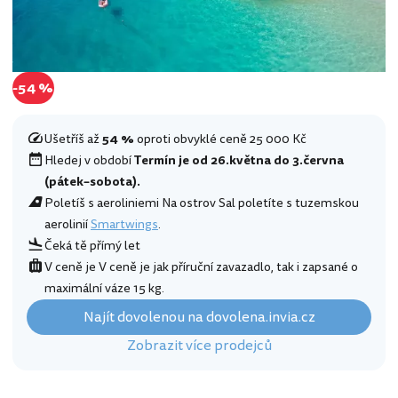
-54 %
Ušetříš až
54 %
oproti obvyklé ceně 25 000 Kč
Hledej v období
Termín je od 26.května do 3.června
(pátek–sobota).
Poletíš s aeroliniemi Na ostrov Sal poletíte s tuzemskou
aerolinií
Smartwings
.
Čeká tě přímý let
V ceně je V ceně je jak příruční zavazadlo, tak i zapsané o
maximální váze 15 kg.
Najít dovolenou na dovolena.invia.cz
Zobrazit více prodejců