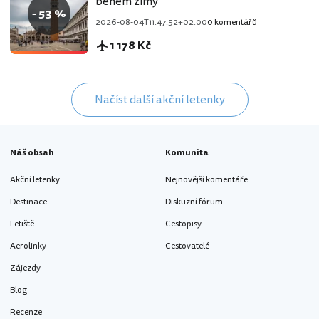
během zimy
- 53 %
2026-08-04T11:47:52+02:00
0 komentářů
1 178 Kč
Načíst další akční letenky
Náš obsah
Komunita
Akční letenky
Nejnovější komentáře
Destinace
Diskuzní fórum
Letiště
Cestopisy
Aerolinky
Cestovatelé
Zájezdy
Blog
Recenze