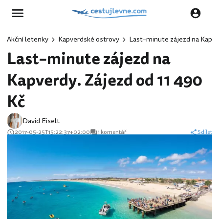
Akční letenky
Kapverdské ostrovy
Last–minute zájezd na Kapve
Last–minute zájezd na
Kapverdy. Zájezd od 11 490
Kč
David Eiselt
2017-05-25T15:22:37+02:00
1 komentář
Sdílet