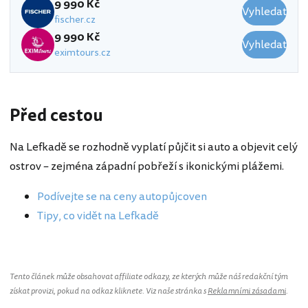
9 990 Kč
Vyhledat
fischer.cz
9 990 Kč
Vyhledat
eximtours.cz
Před cestou
Na Lefkadě se rozhodně vyplatí půjčit si auto a objevit celý
ostrov – zejména západní pobřeží s ikonickými plážemi.
Podívejte se na ceny autopůjcoven
Tipy, co vidět na Lefkadě
Tento článek může obsahovat affiliate odkazy, ze kterých může náš redakční tým
získat provizi, pokud na odkaz kliknete. Viz naše stránka s
Reklamními zásadami
.