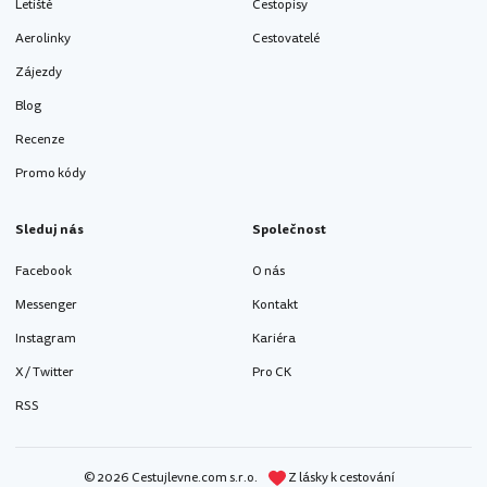
Letiště
Cestopisy
Aerolinky
Cestovatelé
Zájezdy
Blog
Recenze
Promo kódy
Sleduj nás
Společnost
Facebook
O nás
Messenger
Kontakt
Instagram
Kariéra
X / Twitter
Pro CK
RSS
© 2026 Cestujlevne.com s.r.o.
Z lásky k cestování