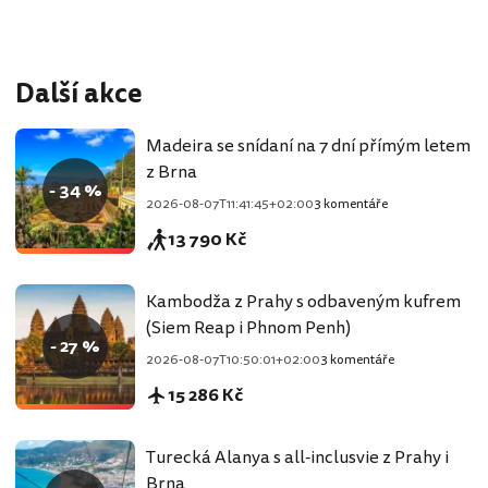
Další akce
Madeira se snídaní na 7 dní přímým letem
z Brna
- 34 %
2026-08-07T11:41:45+02:00
3 komentáře
13 790 Kč
Kambodža z Prahy s odbaveným kufrem
(Siem Reap i Phnom Penh)
- 27 %
2026-08-07T10:50:01+02:00
3 komentáře
15 286 Kč
Turecká Alanya s all-inclusvie z Prahy i
Brna