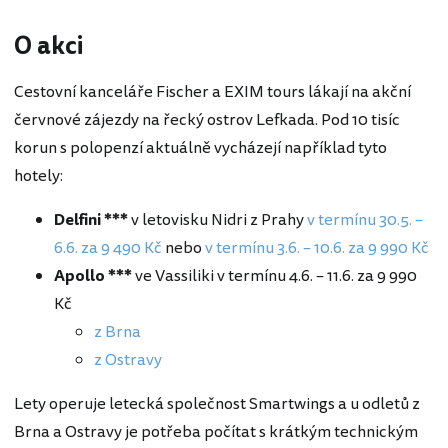
O akci
Cestovní kanceláře Fischer a EXIM tours lákají na akční
červnové zájezdy na řecký ostrov Lefkada. Pod 10 tisíc
korun s polopenzí aktuálně vycházejí například tyto
hotely:
Delfini ***
v letovisku Nidri z Prahy
v termínu 30.5. –
6.6. za 9 490 Kč
nebo
v termínu 3.6. – 10.6. za 9 990 Kč
Apollo ***
ve Vassiliki v termínu 4.6. – 11.6. za 9 990
Kč
z Brna
z Ostravy
Lety operuje letecká společnost Smartwings a u odletů z
Brna a Ostravy je potřeba počítat s krátkým technickým