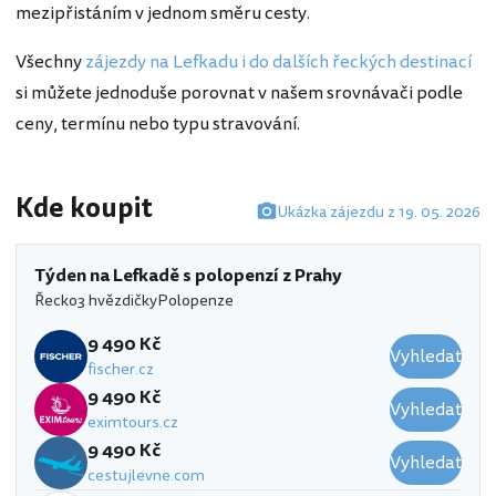
mezipřistáním v jednom směru cesty.
Všechny
zájezdy na Lefkadu i do dalších řeckých destinací
si můžete jednoduše porovnat v našem srovnávači podle
ceny, termínu nebo typu stravování.
Kde koupit
Ukázka zájezdu z 19. 05. 2026
Týden na Lefkadě s polopenzí z Prahy
Řecko
3 hvězdičky
Polopenze
9 490 Kč
Vyhledat
fischer.cz
9 490 Kč
Vyhledat
eximtours.cz
9 490 Kč
Vyhledat
cestujlevne.com