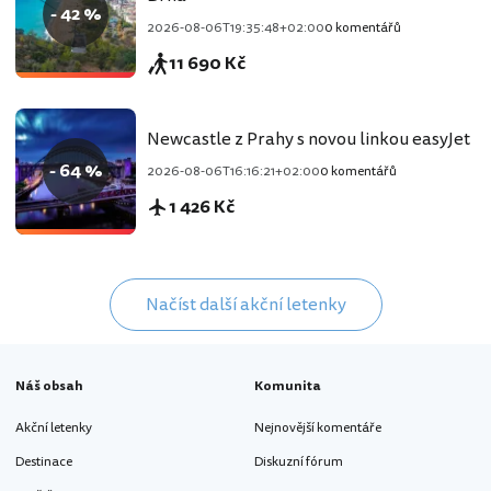
- 42 %
2026-08-06T19:35:48+02:00
0 komentářů
11 690 Kč
Newcastle z Prahy s novou linkou easyJet
- 64 %
2026-08-06T16:16:21+02:00
0 komentářů
1 426 Kč
Načíst další akční letenky
Náš obsah
Komunita
Akční letenky
Nejnovější komentáře
Destinace
Diskuzní fórum