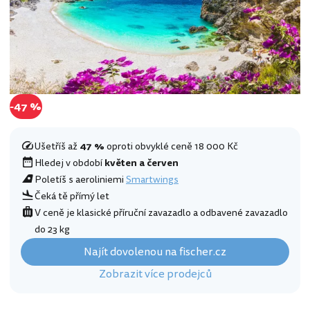
-47 %
Ušetříš až
47 %
oproti obvyklé ceně 18 000 Kč
Hledej v období
květen a červen
Poletíš s aeroliniemi
Smartwings
Čeká tě přímý let
V ceně je klasické příruční zavazadlo a odbavené zavazadlo
do 23 kg
Najít dovolenou na fischer.cz
Zobrazit více prodejců