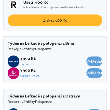
Ušetři 500 Kč
Náš exkluzivní bonus pro nové uživatele Revolutu
Získat 500 Kč
Týden na Lefkadě s polopenzí z Brna
Řecko
3 hvězdičky
Polopenze
9 990 Kč
Vyhledat
fischer.cz
9 990 Kč
Vyhledat
eximtours.cz
Týden na Lefkadě s polopenzí z Ostravy
Řecko
3 hvězdičky
Polopenze