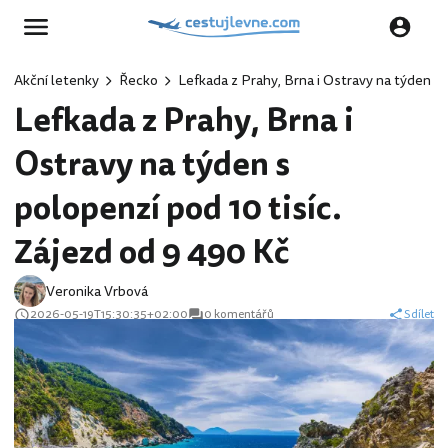
Akční letenky
Řecko
Lefkada z Prahy, Brna i Ostravy na týden s 
Lefkada z Prahy, Brna i
Ostravy na týden s
polopenzí pod 10 tisíc.
Zájezd od 9 490 Kč
Veronika Vrbová
2026-05-19T15:30:35+02:00
0 komentářů
Sdílet