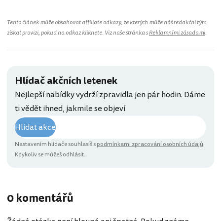
Tento článek může obsahovat affiliate odkazy, ze kterých může náš redakční tým
získat provizi, pokud na odkaz kliknete. Viz naše stránka s
Reklamními zásadami
.
Hlídač akčních letenek
Nejlepší nabídky vydrží zpravidla jen pár hodin. Dáme
ti vědět ihned, jakmile se objeví
Hlídat akce
Nastavením hlídače souhlasíš s
podmínkami zpracování osobních údajů
.
Kdykoliv se můžeš odhlásit.
0 komentářů