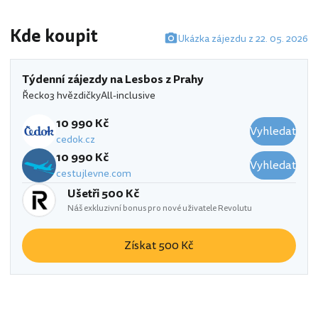
Kde koupit
Ukázka zájezdu z 22. 05. 2026
Týdenní zájezdy na Lesbos z Prahy
Řecko
3 hvězdičky
All-inclusive
10 990 Kč
Vyhledat
cedok.cz
10 990 Kč
Vyhledat
cestujlevne.com
Ušetři 500 Kč
Náš exkluzivní bonus pro nové uživatele Revolutu
Získat 500 Kč
Belvedere