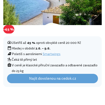
-45 %
Ušetříš až
45 %
oproti obvyklé ceně 20 000 Kč
Hledej v období
2.6. – 9.6.
Poletíš s aeroliniemi
Smartwings
Čeká tě přímý let
V ceně je klasické příruční zavazadlo a odbavené zavazadlo
do 23 kg
Najít dovolenou na cedok.cz