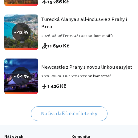
15 286 Kč
Turecká Alanya s all-inclusvie z Prahy i
Brna
- 42 %
2026-08-06T19:35:48+02:00
0 komentářů
11 690 Kč
Newcastle z Prahy s novou linkou easyJet
- 64 %
2026-08-06T16:16:21+02:00
0 komentářů
1 426 Kč
Načíst další akční letenky
Náš obsah
Komunita