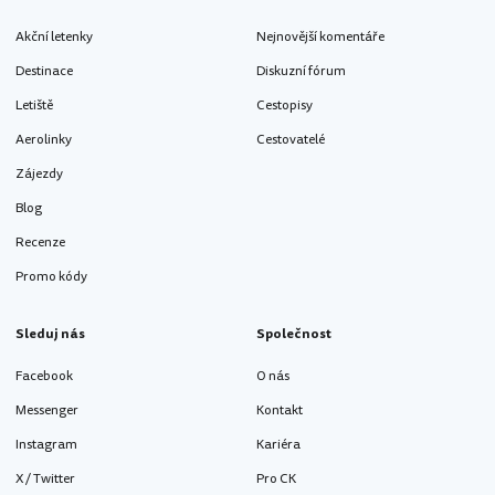
Akční letenky
Nejnovější komentáře
Destinace
Diskuzní fórum
Letiště
Cestopisy
Aerolinky
Cestovatelé
Zájezdy
Blog
Recenze
Promo kódy
Sleduj nás
Společnost
Facebook
O nás
Messenger
Kontakt
Instagram
Kariéra
X / Twitter
Pro CK