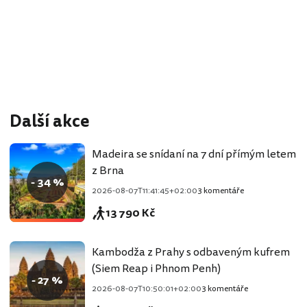
Další akce
Madeira se snídaní na 7 dní přímým letem
z Brna
- 34 %
2026-08-07T11:41:45+02:00
3 komentáře
13 790 Kč
Kambodža z Prahy s odbaveným kufrem
(Siem Reap i Phnom Penh)
- 27 %
2026-08-07T10:50:01+02:00
3 komentáře