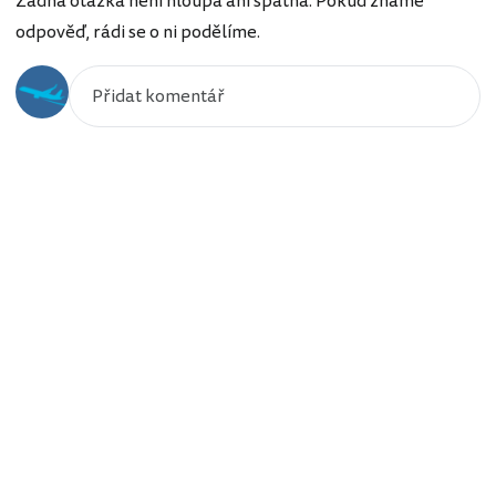
Žádná otázka není hloupá ani špatná. Pokud známe
odpověď, rádi se o ni podělíme.