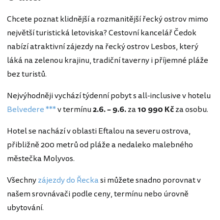
Chcete poznat klidnější a rozmanitější řecký ostrov mimo
největší turistická letoviska? Cestovní kancelář Čedok
nabízí atraktivní zájezdy na řecký ostrov Lesbos, který
láká na zelenou krajinu, tradiční taverny i příjemné pláže
bez turistů.
Nejvýhodněji vychází týdenní pobyt s all-inclusive v hotelu
Belvedere ***
v termínu
2.6. – 9.6.
za
10 990 Kč
za osobu.
Hotel se nachází v oblasti Eftalou na severu ostrova,
přibližně 200 metrů od pláže a nedaleko malebného
městečka Molyvos.
Všechny
zájezdy do Řecka
si můžete snadno porovnat v
našem srovnávači podle ceny, termínu nebo úrovně
ubytování.