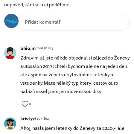
odpověď, rádi se o ni podělíme.
ohio.m
před 10 lety
Zdravim už.jste někdo objednal si zájezd do Ženevy
autosalon 2017?chteli bychom ale ne na jeden den
ale aspoň na 2noci s ubytováním s letenky a
vstupenky.Mate nějaký typ kteryi cestovka to
nabízí?nasel jsem jen Slovenskou diky
0
krist7
před 11 lety
Ahoj, nasla jsem letenky do Zenevy za 2240,-, ale