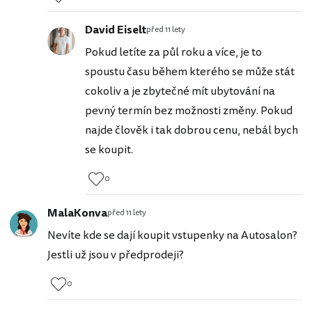
David Eiselt
před 11 lety
Pokud letíte za půl roku a více, je to
spoustu času během kterého se může stát
cokoliv a je zbytečné mít ubytování na
pevný termín bez možnosti změny. Pokud
najde člověk i tak dobrou cenu, nebál bych
se koupit.
0
MalaKonva
před 11 lety
Nevíte kde se dají koupit vstupenky na Autosalon?
Jestli už jsou v předprodeji?
0