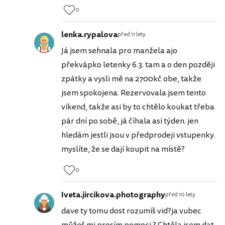
0
lenka.rypalova
před 11 lety
Já jsem sehnala pro manžela ajo
překvápko letenky 6.3. tam a o den později
zpátky a vysli mě na 2700kč obe, takže
jsem spokojena. Rezervovala jsem tento
víkend, takže asi by to chtělo koukat třeba
pár dní po sobě, já číhala asi týden. jen
hledám jestli jsou v předprodeji vstupenky.
myslíte, že se dají koupit na místě?
0
Iveta.jircikova.photography
před 10 lety
dave ty tomu dost rozumíš vid?ja vubec
můžeš mi prosím pomoci ? Chtěla jsem dat