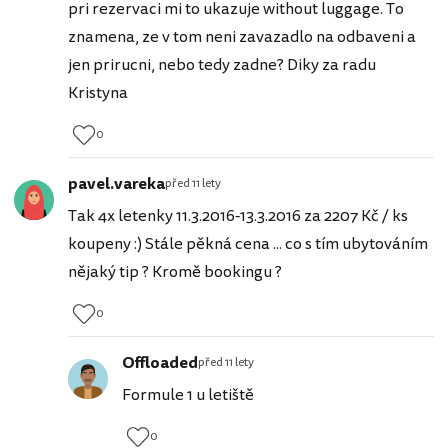
pri rezervaci mi to ukazuje without luggage. To
znamena, ze v tom neni zavazadlo na odbaveni a
jen prirucni, nebo tedy zadne? Diky za radu
Kristyna
0
pavel.vareka
před 11 lety
Tak 4x letenky 11.3.2016-13.3.2016 za 2207 Kč / ks
koupeny :) Stále pěkná cena ... co s tím ubytováním
nějaký tip ? Kromě bookingu ?
0
Offloaded
před 11 lety
Formule 1 u letiště
0