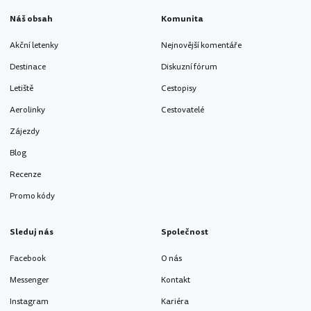
Náš obsah
Komunita
Akční letenky
Nejnovější komentáře
Destinace
Diskuzní fórum
Letiště
Cestopisy
Aerolinky
Cestovatelé
Zájezdy
Blog
Recenze
Promo kódy
Sleduj nás
Společnost
Facebook
O nás
Messenger
Kontakt
Instagram
Kariéra