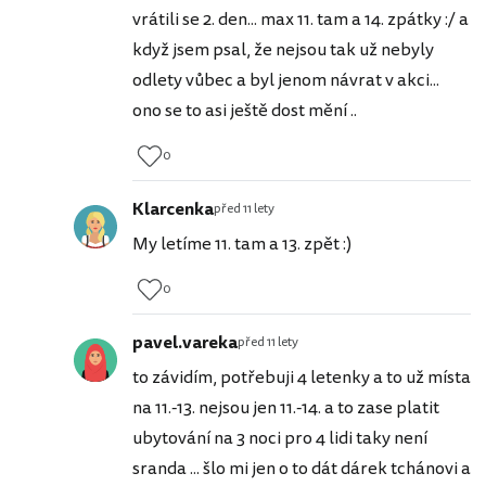
vrátili se 2. den... max 11. tam a 14. zpátky :/ a
když jsem psal, že nejsou tak už nebyly
odlety vůbec a byl jenom návrat v akci...
ono se to asi ještě dost mění ..
0
Klarcenka
před 11 lety
My letíme 11. tam a 13. zpět :)
0
pavel.vareka
před 11 lety
to závidím, potřebuji 4 letenky a to už místa
na 11.-13. nejsou jen 11.-14. a to zase platit
ubytování na 3 noci pro 4 lidi taky není
sranda ... šlo mi jen o to dát dárek tchánovi a