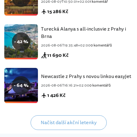
2026-08-07T10:50:01+02:00
1 komentář
15 286 Kč
Turecká Alanya s all-inclusvie z Prahy i
Brna
- 42 %
2026-08-06T19:35:48+02:00
0 komentářů
11 690 Kč
Newcastle z Prahy s novou linkou easyJet
- 64 %
2026-08-06T16:16:21+02:00
0 komentářů
1 426 Kč
Načíst další akční letenky