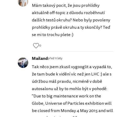
Mám takový pocit, že jsou prohlídky
aktuálně off-topic z důvodu rozběhnutí
dalších testů okruhu? Nebo byly povoleny
prohlídky právě okruhu a ty skončily? Teď
se mi to trochu plete :)
0
Mailand
před 11 lety
Tak něco jsem zkusil vygooglit a vypadá to,
že tam bude k vidění víc než jen LHC :) ale s
údržbou máš pravdu, nicméně v době
autosalonu už by to mohlo být v pohodě:
"Due to big maintenance work on the
Globe, Universe of Particles exhibition will
be closed from Monday 4 May 2015 and will