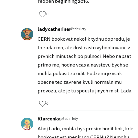
reopen beginning 2016."
0
ladycatherine
před 11 lety
CERN bookovat nekolik tydnu dopredu, je
to zadarmo, ale dost casto vybookovane v
prvnich minutach po pulnoci. Nebo napsat
primo me, hodne vcas a navstevu bych se
mohla pokusit zaridit. Podzemi je vsak
obecne ted zavrene kvuli normalnimu
provozu, ale je tu spoustu jinych mist. Lada
0
Klarcenka
před 11 lety
Ahoj Lado, mohla bys prosím hodit link, kde
bookovat vstupenky do CERNu ? Nemohu