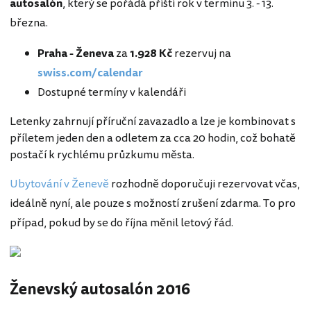
autosalón
, který se pořádá příští rok v termínu 3. - 13.
března.
Praha - Ženeva
za
1.928 Kč
rezervuj na
swiss.com/calendar
Dostupné termíny v kalendáři
Letenky zahrnují příruční zavazadlo a lze je kombinovat s
příletem jeden den a odletem za cca 20 hodin, což bohatě
postačí k rychlému průzkumu města.
Ubytování v Ženevě
rozhodně doporučuji rezervovat včas,
ideálně nyní, ale pouze s možností zrušení zdarma. To pro
případ, pokud by se do října měnil letový řád.
Ženevský autosalón 2016