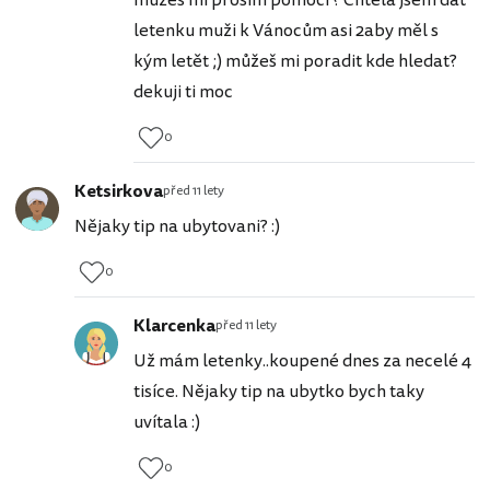
letenku muži k Vánocům asi 2aby měl s
kým letět ;) můžeš mi poradit kde hledat?
dekuji ti moc
0
Ketsirkova
před 11 lety
Nějaky tip na ubytovani? :)
0
Klarcenka
před 11 lety
Už mám letenky..koupené dnes za necelé 4
tisíce. Nějaky tip na ubytko bych taky
uvítala :)
0