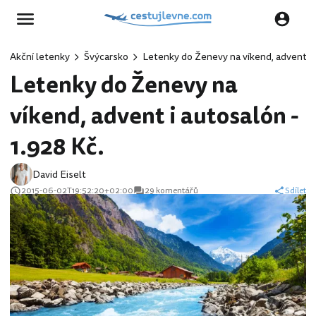
Akční letenky
Švýcarsko
Letenky do Ženevy na víkend, advent i a
Letenky do Ženevy na
víkend, advent i autosalón -
1.928 Kč.
David Eiselt
2015-06-02T19:52:20+02:00
29 komentářů
Sdílet