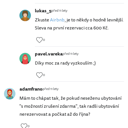
lukas_5
před 11 lety
Zkuste
Airbnb
, je to někdy o hodně levnější.
Sleva na první rezervaci cca 600 Kč.
0
pavel.vareka
před 11 lety
Díky moc za rady vyzkouším ;)
0
adamfrano
před 11 lety
Mám to chápat tak, že pokud neseženu ubytování
"s možností zrušení zdarma", tak radši ubytování
nerezervovat a počkat až do října?
0