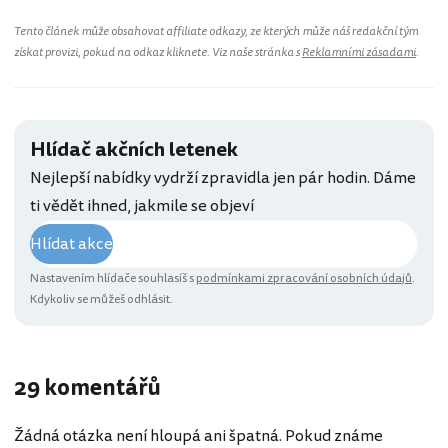
Tento článek může obsahovat affiliate odkazy, ze kterých může náš redakční tým
získat provizi, pokud na odkaz kliknete. Viz naše stránka s
Reklamními zásadami
.
Hlídač akčních letenek
Nejlepší nabídky vydrží zpravidla jen pár hodin. Dáme
ti vědět ihned, jakmile se objeví
Hlídat akce
Nastavením hlídače souhlasíš s
podmínkami zpracování osobních údajů
.
Kdykoliv se můžeš odhlásit.
29 komentářů
Žádná otázka není hloupá ani špatná. Pokud známe