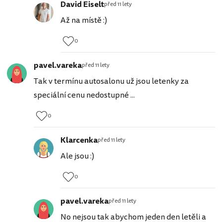
David Eiselt
před 11 lety
Až na místě :)
0
pavel.vareka
před 11 lety
Tak v termínu autosalonu už jsou letenky za
speciální cenu nedostupné ...
0
Klarcenka
před 11 lety
Ale jsou :)
0
pavel.vareka
před 11 lety
No nejsou tak abychom jeden den letěli a