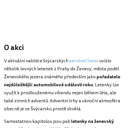
O akci
V aktuální nabídce švýcarských
aerolinií Swiss
uvízlo
několik levných letenek z Prahy do Ženevy, města podél
Ženevského jezera známého především jako
pořadatele
nejdůležitější automobilové události roku
. Letenky lze
využít k prodlouženému víkendu nejen během léta, ale
také zimních adventů. Adventní trhy a vánoční atmosféra
obecně je ve Švýcarsku prostě skvělá.
Samostatnou kapitolou jsou pak
letenky na ženevský