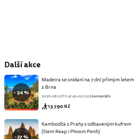
Další akce
Madeira se snídaní na 7 dní přímým letem
z Brna
- 34 %
2026-08-07T11:41:45+02:00
3 komentáře
13 790 Kč
Kambodža z Prahy s odbaveným kufrem
(Siem Reap i Phnom Penh)
- 27 %