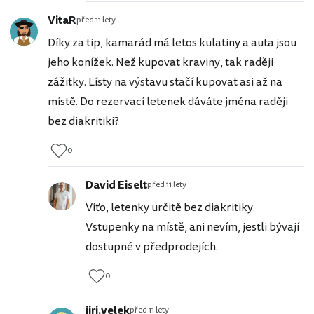
VitaR
před 11 lety
Díky za tip, kamarád má letos kulatiny a auta jsou
jeho konížek. Než kupovat kraviny, tak raději
zážitky. Lísty na výstavu stačí kupovat asi až na
místě. Do rezervací letenek dáváte jména raději
bez diakritiki?
0
David Eiselt
před 11 lety
Víťo, letenky určitě bez diakritiky.
Vstupenky na místě, ani nevím, jestli bývají
dostupné v předprodejích.
0
jiri.velek
před 11 lety