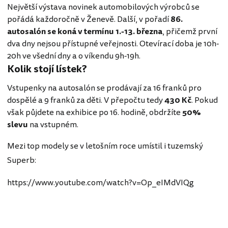
Největší výstava novinek automobilových výrobců se
pořádá každoročně v Ženevě. Další, v pořadí
86.
autosalón se koná v termínu 1.-13. března
, přičemž první
dva dny nejsou přístupné veřejnosti. Otevírací doba je 10h-
20h ve všední dny a o víkendu 9h-19h.
Kolik stojí lístek?
Vstupenky na autosalón se prodávají za 16 franků pro
dospělé a 9 franků za děti. V přepočtu tedy
430 Kč
. Pokud
však půjdete na exhibice po 16. hodině, obdržíte
50%
slevu
na vstupném.
Mezi top modely se v letošním roce umístil i tuzemský
Superb:
https://www.youtube.com/watch?v=Op_eIMdVIQg
Švýcarsko