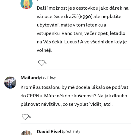
Další možnost je s cestovkou jako dárek na
vánoce. Sice dražší (8990) ale neplatíte
ubytování, máte v tom letenku a
vstupenku. Ráno tam, večer zpět, letadlo
na Vás čeká. Luxus ! A ve všední den kdy je
volněji.
0
Mailand
před 11 lety
Kromě autosalonu by mě docela lákalo se podívat
do CERNu. Máte někdo zkušenosti? Na jak dlouho
plánovat návštěvu, co se vyplatí vidět, atd...
0
David Eiselt
před 11 lety