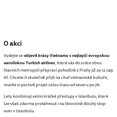
O akci
Vydejte se
objevit krásy Vietnamu s nejlepší evropskou
aerolinkou Turkish airlines
, která vás do srdce obou
hlavních metropolí přepraví pohodlně z Prahy již za 12.749
Kč. Chcete-li skutečně přijít na chuť vietnamské kultuře,
musíte si poctivě projet celou trasu od severu po jih.
Lety kombinují velmi krátké přestupy v Istanbulu, které
lze však zdarma protáhnout i na libovolně dlouhý stop-
over v Istanbulu.