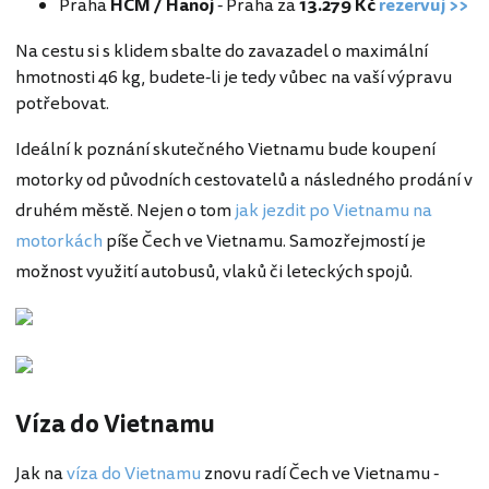
Praha
HČM / Hanoj
- Praha za
13.279 Kč
rezervuj >>
Na cestu si s klidem sbalte do zavazadel o maximální
hmotnosti 46 kg, budete-li je tedy vůbec na vaší výpravu
potřebovat.
Ideální k poznání skutečného Vietnamu bude koupení
motorky od původních cestovatelů a následného prodání v
druhém městě. Nejen o tom
jak jezdit po Vietnamu na
motorkách
píše Čech ve Vietnamu. Samozřejmostí je
možnost využití autobusů, vlaků či leteckých spojů.
Víza do Vietnamu
Jak na
víza do Vietnamu
znovu radí Čech ve Vietnamu -