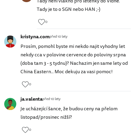
Tady není vlákno pro letenky do Vídně.
Tady je to o SGN nebo HAN ;-)
0
kristyna.com
před 10 lety
Prosím, pomohl byste mi nekdo najit vyhodny let
nekdy cca v polovine cervence do poloviny srpna
(doba tam 3 - 5 tydnu)? Nachazim jen same lety od
China Eastern... Moc dekuju za vasi pomoc!
0
ja.valenta
před 10 lety
Je ucházející šance, že budou ceny na přelom
listopad/prosinec nižší?
0