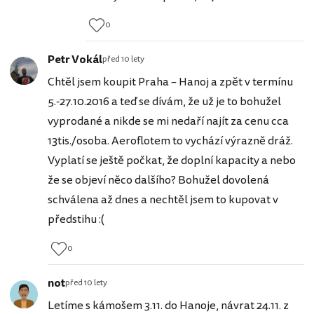
0
Petr Vokál
před 10 lety
Chtěl jsem koupit Praha – Hanoj a zpět v termínu
5.-27.10.2016 a teď se dívám, že už je to bohužel
vyprodané a nikde se mi nedaří najít za cenu cca
13tis./osoba. Aeroflotem to vychází výrazně dráž.
Vyplatí se ještě počkat, že doplní kapacity a nebo
že se objeví něco dalšího? Bohužel dovolená
schválena až dnes a nechtěl jsem to kupovat v
předstihu :(
0
not
před 10 lety
Letíme s kámošem 3.11. do Hanoje, návrat 24.11. z