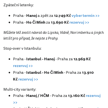
Zpáteční letenky:
Praha -
Hanoj
a zpět za
12.749 Kč
vyber termín >>
Praha -
Ho Či Minh
za
13.690 Kč
rezervuj >>
Můžete též zvolit návrat do Lipska, Vídně, Norimberku a jiných
letišť pro případ, že nejste z Prahy.
Stop-over v Istanbulu:
Praha -
Istanbul - Hanoj
- Praha za
12.969 Kč
rezervuj >>
Praha -
Istanbul - Ho Či Minh
- Praha za
13.910
Kč
rezervuj >>
Multi-city varianty:
Praha -
Hanoj / HČM
- Praha za
13.160 Kč
rezervuj
>>