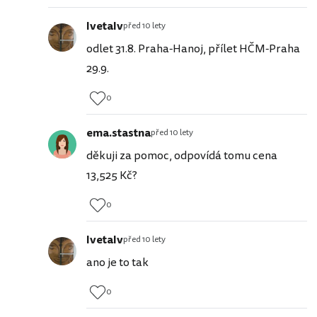
IvetaIv
před 10 lety
odlet 31.8. Praha-Hanoj, přílet HČM-Praha
29.9.
0
ema.stastna
před 10 lety
děkuji za pomoc, odpovídá tomu cena
13,525 Kč?
0
IvetaIv
před 10 lety
ano je to tak
0