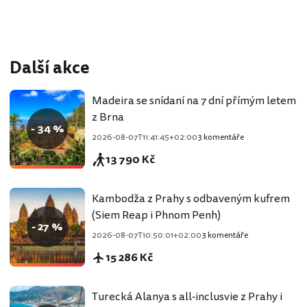
Další akce
Madeira se snídaní na 7 dní přímým letem
z Brna
- 34 %
2026-08-07T11:41:45+02:00
3 komentáře
13 790 Kč
Kambodža z Prahy s odbaveným kufrem
(Siem Reap i Phnom Penh)
- 27 %
2026-08-07T10:50:01+02:00
3 komentáře
15 286 Kč
Turecká Alanya s all-inclusvie z Prahy i