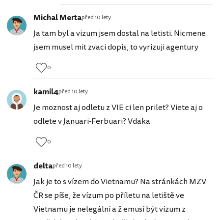
Michal Merta
před 10 lety
Ja tam byl a vizum jsem dostal na letisti. Nicmene
jsem musel mit zvaci dopis, to vyrizuji agentury
0
kamil4
před 10 lety
Je moznost aj odletu z VIE ci len prilet? Viete aj o
odlete v Januari-Ferbuari? Vdaka
0
delta
před 10 lety
Jak je to s vízem do Vietnamu? Na stránkách MZV
ČR se píše, že vízum po příletu na letiště ve
Vietnamu je nelegální a ž emusí být vízum z