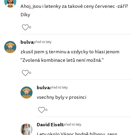
Ahoj, jsou i letenky za takové ceny červenec -září?
Díky
0
bulva
před 10 lety
zkusil jsem 5 terminu a vzdycky to hlasi jenom
"Zvolená kombinace letů není možná."
0
bulva
před 10 lety
vsechny byly v prosinci
0
David Eiselt
před 10 lety
Lety okolo Vánoc hodně blbnou, resp.