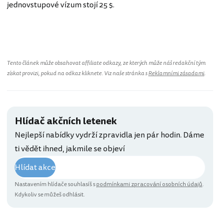
jednovstupové vízum stojí 25 $.
Tento článek může obsahovat affiliate odkazy, ze kterých může náš redakční tým
získat provizi, pokud na odkaz kliknete. Viz naše stránka s
Reklamními zásadami
.
Hlídač akčních letenek
Nejlepší nabídky vydrží zpravidla jen pár hodin. Dáme
ti vědět ihned, jakmile se objeví
Hlídat akce
Nastavením hlídače souhlasíš s
podmínkami zpracování osobních údajů
.
Kdykoliv se můžeš odhlásit.