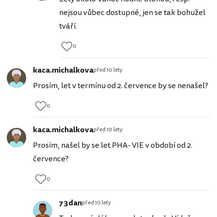
nejsou vůbec dostupné, jen se tak bohužel
tváří.
0
kaca.michalkova
před 10 lety
Prosím, let v termínu od 2. července by se nenašel?
0
kaca.michalkova
před 10 lety
Prosím, našel by se let PHA- VIE v období od 2.
července?
0
73dan
před 10 lety