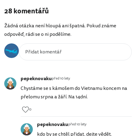
28 komentářů
Žádná otázka není hloupá ani špatná. Pokud známe
odpověď, rádi se o ni podělíme.
pepeknovaku
před 10 lety
Chystáme se s kámošem do Vietnamu koncem na
přelomu srpna a žáří. Na 14dní.
0
pepeknovaku
před 10 lety
kdo by se chtěl přidat, dejte vědět.