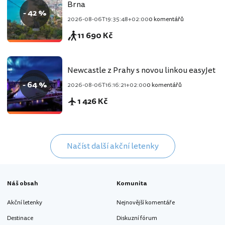
Brna
- 42 %
2026-08-06T19:35:48+02:00
0 komentářů
11 690 Kč
Newcastle z Prahy s novou linkou easyJet
- 64 %
2026-08-06T16:16:21+02:00
0 komentářů
1 426 Kč
Načíst další akční letenky
Náš obsah
Komunita
Akční letenky
Nejnovější komentáře
Destinace
Diskuzní fórum