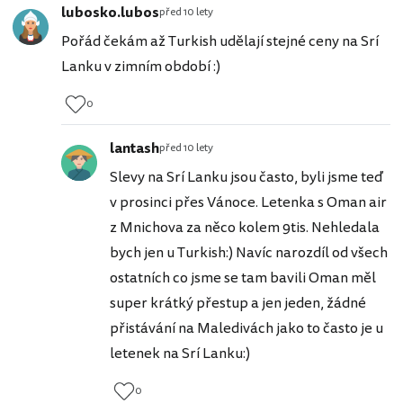
lubosko.lubos
před 10 lety
Pořád čekám až Turkish udělají stejné ceny na Srí
Lanku v zimním období :)
0
lantash
před 10 lety
Slevy na Srí Lanku jsou často, byli jsme teď
v prosinci přes Vánoce. Letenka s Oman air
z Mnichova za něco kolem 9tis. Nehledala
bych jen u Turkish:) Navíc narozdíl od všech
ostatních co jsme se tam bavili Oman měl
super krátký přestup a jen jeden, žádné
přistávání na Maledivách jako to často je u
letenek na Srí Lanku:)
0