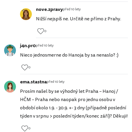
nove.zpravy
před 10 lety
Nižší nejspíš ne. Určitě ne přímo z Prahy.
0
j4n.pr0
před 10 lety
Nieco jednosmerne do Hanoja by sa nenaslo? :)
0
ema.stastna
před 10 lety
Prosím našel by se výhodný let Praha – Hanoj /
HČM – Praha nebo naopak pro jednu osobu v
období okolo 1.9. - 30.9. +- 3 dny (případně poslední
týden v srpnu > poslední týden/konec září)? Děkuji!
0