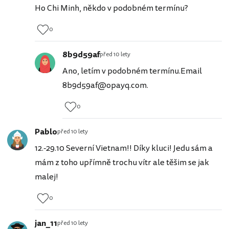
Ho Chi Minh, někdo v podobném termínu?
0
8b9d59af
před 10 lety
Ano, letím v podobném termínu.Email
8b9d59af@opayq.com.
0
Pablo
před 10 lety
12.-29.10 Severní Vietnam!! Díky kluci! Jedu sám a
mám z toho upřímně trochu vítr ale těšim se jak
malej!
0
jan_11
před 10 lety