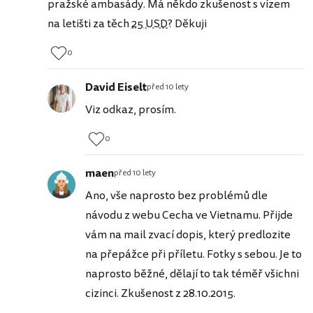
pražské ambasády. Má někdo zkušenost s vízem
na letišti za těch
25 USD
? Děkuji
0
David Eiselt
před 10 lety
Viz odkaz, prosím.
0
maen
před 10 lety
Ano, vše naprosto bez problémů dle
návodu z webu Cecha ve Vietnamu. Přijde
vám na mail zvací dopis, který predlozite
na přepážce při příletu. Fotky s sebou. Je to
naprosto běžné, dělají to tak téměř všichni
cizinci. Zkušenost z 28.10.2015.