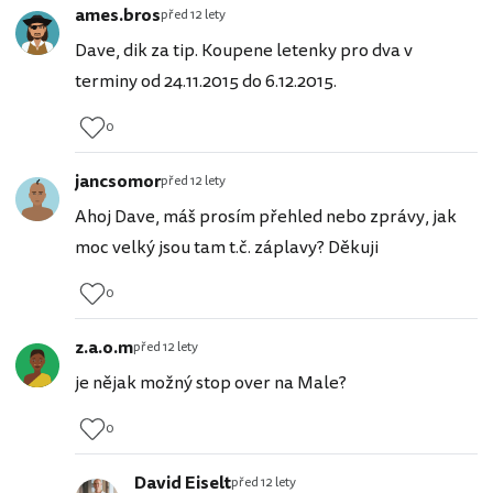
ames.bros
před 12 lety
Dave, dik za tip. Koupene letenky pro dva v
terminy od 24.11.2015 do 6.12.2015.
0
jancsomor
před 12 lety
Ahoj Dave, máš prosím přehled nebo zprávy, jak
moc velký jsou tam t.č. záplavy? Děkuji
0
z.a.o.m
před 12 lety
je nějak možný stop over na Male?
0
David Eiselt
před 12 lety