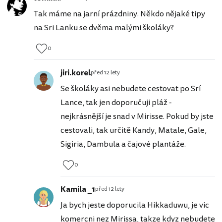
Tak máme na jarní prázdniny. Někdo nějaké tipy
na Sri Lanku se dvěma malými školáky?
0
jiri.korel
před 12 lety
Se školáky asi nebudete cestovat po Srí
Lance, tak jen doporučuji pláž -
nejkrásnější je snad v Mirisse. Pokud by jste
cestovali, tak určitě Kandy, Matale, Gale,
Sigiria, Dambula a čajové plantáže.
0
Kamila _1
před 12 lety
Ja bych jeste doporucila Hikkaduwu, je vic
komercni nez Mirissa, takze kdyz nebudete