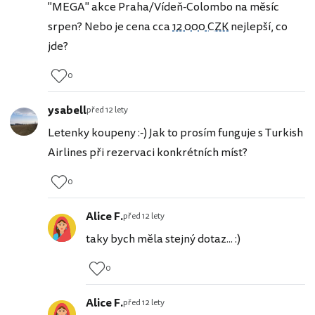
"MEGA" akce Praha/Vídeň-Colombo na měsíc
srpen? Nebo je cena cca
12 000 CZK
nejlepší, co
jde?
0
ysabell
před 12 lety
Letenky koupeny :-) Jak to prosím funguje s Turkish
Airlines při rezervaci konkrétních míst?
0
Alice F.
před 12 lety
taky bych měla stejný dotaz... :)
0
Alice F.
před 12 lety