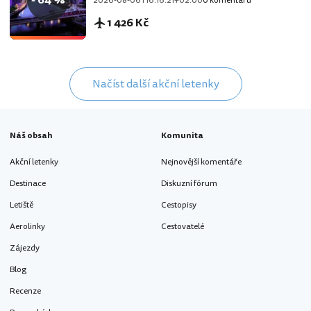
2026-08-06T16:16:21+02:00
0 komentářů
1 426 Kč
Načíst další akční letenky
Náš obsah
Komunita
Akční letenky
Nejnovější komentáře
Destinace
Diskuzní fórum
Letiště
Cestopisy
Aerolinky
Cestovatelé
Zájezdy
Blog
Recenze