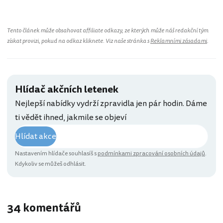
Tento článek může obsahovat affiliate odkazy, ze kterých může náš redakční tým
získat provizi, pokud na odkaz kliknete. Viz naše stránka s
Reklamními zásadami
.
Hlídač akčních letenek
Nejlepší nabídky vydrží zpravidla jen pár hodin. Dáme
ti vědět ihned, jakmile se objeví
Hlídat akce
Nastavením hlídače souhlasíš s
podmínkami zpracování osobních údajů
.
Kdykoliv se můžeš odhlásit.
34 komentářů