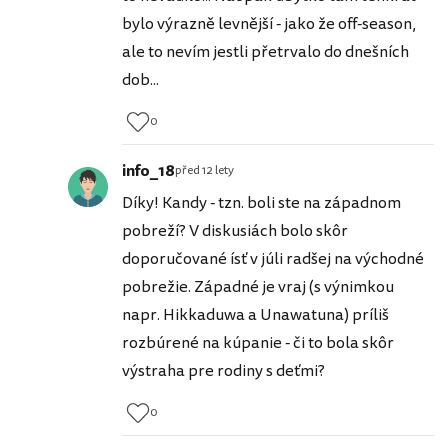
bylo výrazně levnější - jako že off-season,
ale to nevím jestli přetrvalo do dnešních
dob...
0
info_18
před 12 lety
Díky! Kandy - tzn. boli ste na západnom
pobreží? V diskusiách bolo skôr
doporučované ísť v júli radšej na východné
pobrežie. Západné je vraj (s výnimkou
napr. Hikkaduwa a Unawatuna) príliš
rozbúrené na kúpanie - či to bola skôr
výstraha pre rodiny s deťmi?
0