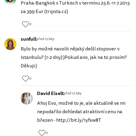
Praha-Bangkok s Turkisch v termínu 25.6.-11.7.2015
za 399 Eur (tripsta.cz)
0
sunfull
před 12 lety
Bylo by možné navolit nějaký delší stopover v
Istanbulu? (1-2 dny):)Pokud ano, jak na to prosím?
Děkuji:)
0
David Eiselt
před 12 lety
Ahoj Evo, možné to je, ale aktuálně se mi
nepodařilo dohledat atraktivní cenu na
březen - http://bit.ly/1yfxw8T
0