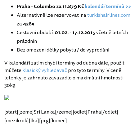
Praha - Colombo za 11.879 Kč
kalendář termínů >>
Alternativně lze rezervovat na
turkishairlines.com
za
426€
Cestovní období:
01.02. - 17.12.2015
včetně letních
prázdnin
Bez omezení délky pobytu / do vyprodání
V kalendáři zatím chybí termíny od dubna dále, použít
můžete
klasický vyhledávač
pro tyto termíny. V ceně
letenky je zahrnuto zavazadlo o maximální hmotnosti
30kg.
[start][zeme]Srí Lanka[/zeme][odlet]Praha[/odlet]
[mezikrok][lka][prg][konec]
Srí Lanka