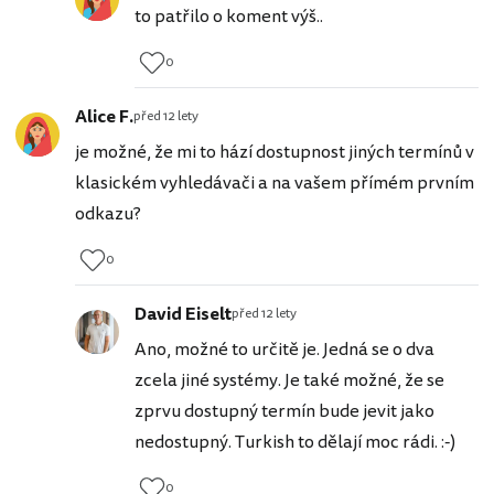
to patřilo o koment výš..
0
Alice F.
před 12 lety
je možné, že mi to hází dostupnost jiných termínů v
klasickém vyhledávači a na vašem přímém prvním
odkazu?
0
David Eiselt
před 12 lety
Ano, možné to určitě je. Jedná se o dva
zcela jiné systémy. Je také možné, že se
zprvu dostupný termín bude jevit jako
nedostupný. Turkish to dělají moc rádi. :-)
0