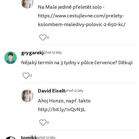
Na Male jedině přeletět solo -
https://www.cestujlevne.com/prelety-
kolombem-maledivy-polovic-2-650-kc/
0
grygarekj
před 12 lety
Nějaký termín na 3 tydny v půlce července? Děkuji
0
David Eiselt
před 12 lety
Ahoj Honzo, např. takto
http://bit.ly/1vQvN3L
0
tomikk
před 12 lety