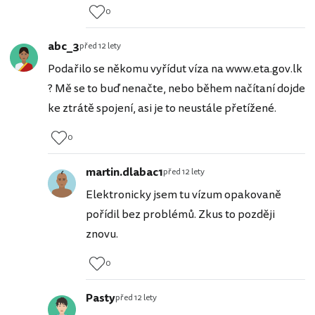
0
abc_3
před 12 lety
Podařilo se někomu vyřídut víza na www.eta.gov.lk
? Mě se to buď nenačte, nebo během načítaní dojde
ke ztrátě spojení, asi je to neustále přetížené.
0
martin.dlabac1
před 12 lety
Elektronicky jsem tu vízum opakovaně
pořídil bez problémů. Zkus to později
znovu.
0
Pasty
před 12 lety