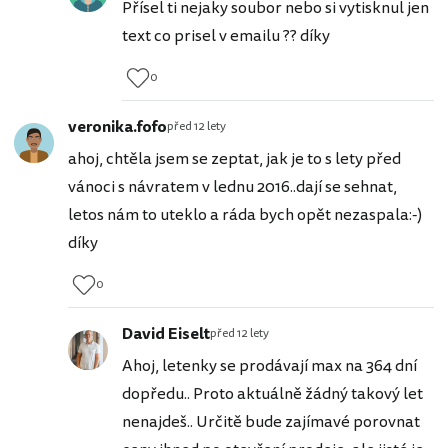
Přísel ti nejaky soubor nebo si vytisknul jen
text co prisel v emailu ?? díky
0
veronika.fofo
před 12 lety
ahoj, chtěla jsem se zeptat, jak je to s lety před
vánoci s návratem v lednu 2016..dají se sehnat,
letos nám to uteklo a ráda bych opět nezaspala:-)
díky
0
David Eiselt
před 12 lety
Ahoj, letenky se prodávají max na 364 dní
dopředu.. Proto aktuálně žádný takový let
nenajdeš.. Určitě bude zajímavé porovnat