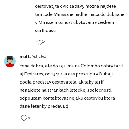
cestovat, tak vic zabavy mozna najdete
tam...ale Mirissa je nadherna...a do dubna je
v Mirisse moznost ubytovani v ceskem
surfhousu
0
matt
před 12 lety
cena dobra, ale do 15.1. ma na Colombo dobry tarif
aj Emirates, od 13400 a cas prestupu v Dubaji
podla predstav cestovatela. ak taky tarif
nenajdete na strankach leteckej spolocnosti,
odpoucam kontaktovat nejaku cestovku ktora
dane letenky predava :)
0