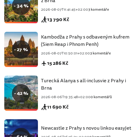
z Brna
- 34 %
2026-08-07T11:41:45+02:00
3 komentáře
13 790 Kč
Kambodža z Prahy s odbaveným kufrem
(Siem Reap i Phnom Penh)
- 27 %
2026-08-07T10:50:01+02:00
3 komentáře
15 286 Kč
Turecká Alanya s all-inclusvie z Prahy i
Brna
- 42 %
2026-08-06T19:35:48+02:00
0 komentářů
11 690 Kč
Newcastle z Prahy s novou linkou easyJet
- 64 %