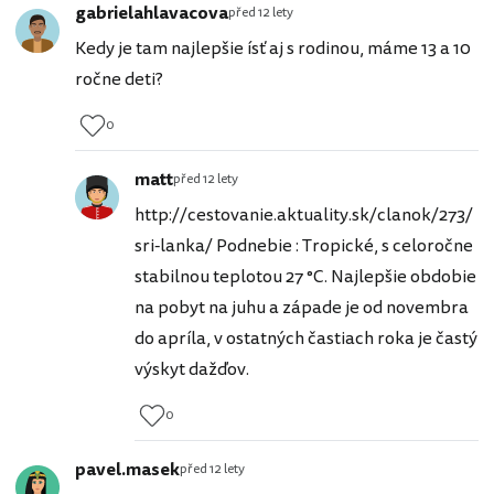
gabrielahlavacova
před 12 lety
Kedy je tam najlepšie ísť aj s rodinou, máme 13 a 10
ročne deti?
0
matt
před 12 lety
http://cestovanie.aktuality.sk/clanok/273/
sri-lanka/ Podnebie : Tropické, s celoročne
stabilnou teplotou 27 °C. Najlepšie obdobie
na pobyt na juhu a západe je od novembra
do apríla, v ostatných častiach roka je častý
výskyt dažďov.
0
pavel.masek
před 12 lety