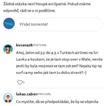
Žádná otázka není hloupá ani špatná. Pokud známe
odpověď, rádi se o ni podělíme.
kucera28
před 12 lety
Ahoj, letim od 3.2. do 4.3. s Turkisch airlines na Sri
Lanku a koukam, ze je tam stop over v Male, nevite
jestli by byla moznost se tam zdrzet? Nejaky tip na
surf camp nebo jak tam tu dobu stravit?:-)
0
lukas.cabor
před 12 lety
Co myslíte, dá se předpokládat, že by se objevila