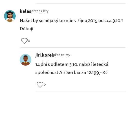
kelas
před 12 lety
Našel by se nějaký termín v říjnu 2015 od cca 3.10.?
Děkuji
0
jiri.korel
před 12 lety
14 dní s odletem 3.10. nabízí letecká
společnost Air Serbia za 12.199,- Kč.
0