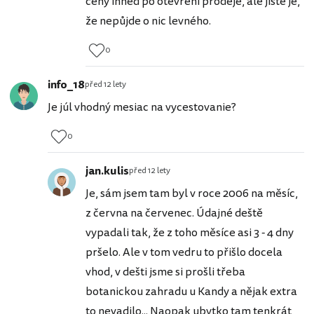
ceny ihned po otevření prodeje, ale jisté je,
že nepůjde o nic levného.
0
info_18
před 12 lety
Je júl vhodný mesiac na vycestovanie?
0
jan.kulis
před 12 lety
Je, sám jsem tam byl v roce 2006 na měsíc,
z června na červenec. Údajné deště
vypadali tak, že z toho měsíce asi 3 - 4 dny
pršelo. Ale v tom vedru to přišlo docela
vhod, v dešti jsme si prošli třeba
botanickou zahradu u Kandy a nějak extra
to nevadilo... Naopak ubytko tam tenkrát