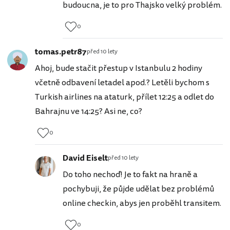
budoucna, je to pro Thajsko velký problém.
0
tomas.petr87
před 10 lety
Ahoj, bude stačit přestup v Istanbulu 2 hodiny
včetně odbavení letadel apod.? Letěli bychom s
Turkish airlines na ataturk, přílet 12:25 a odlet do
Bahrajnu ve 14:25? Asi ne, co?
0
David Eiselt
před 10 lety
Do toho nechoď! Je to fakt na hraně a
pochybuji, že půjde udělat bez problémů
online checkin, abys jen proběhl transitem.
0