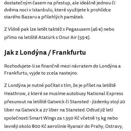
dostatečným časem na přestup, ale ideálně jednou či
dvěma noci v Istanbulu, které využijete k prohlídce
starého Bazaru a přilehlých památek.
Z Vídně pak lze letět taktéž s Pegasusem (46 €) nebo
přímo na letiště Atatürk s Onur Air (59 €).
Jak z Londýna / Frankfurtu
Rozhodujete-li se finančně mezi návratem do Londýna a
Frankfurtu, vyjde to zcela nastejno.
Z Londýna je nutné počítat s tím, že je přílet na letiště
Heathrow, z které se musíme autobusy National Express
přesunout na letiště Gatwick či Stansted - jízdenky stojí 20
liber na Gatwick a 27 liber na Stansted. Odtud již letí
společnosti Smart Wings za 1.350 Kč včetně 15 kg nebo
levněji okolo 800 Kč aerolinie Ryanair do Prahy, Ostravy,