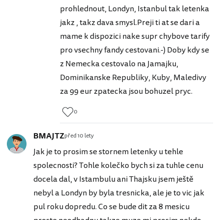
prohlednout, Londyn, Istanbul tak letenka
jakz , takz dava smysl.Preji ti at se dari a
mame k dispozici nake supr chybove tarify
pro vsechny fandy cestovani.-) Doby kdy se
z Nemecka cestovalo na Jamajku,
Dominikanske Republiky, Kuby, Maledivy
za 99 eur zpatecka jsou bohuzel pryc.
0
BMAJTZ
před 10 lety
Jak je to prosim se stornem letenky u tehle
spolecnosti? Tohle kolečko bych si za tuhle cenu
docela dal, v Istambulu ani Thajsku jsem ještě
nebyl a Londyn by byla tresnicka, ale je to vic jak
pul roku dopredu. Co se bude dit za 8 mesicu