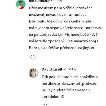
milanmilan
před 10 lety
Před měsícem jsem o těhle letenkách
uvažoval, nevadil by mi ani odlet z
Istanbulu. Ale od lidí co s Gulfem letěli
mám jenom negativní reference - na servis
na palubě, sedačky, IFE, nedejbože když
má letadlo zpoždění, uletí návazný spoj z
Bahrajnu a řeší se přehození na jiný let.
0
David Eiselt
před 10 lety
Tak pokud letadlo má zpoždění a
nestihnete návazný let, přehození
na jiný budete řešit s každou
aerolinkou :D