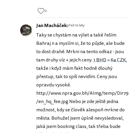
0
Jan Macháček
před 10 lety
Taky se chystám na výlet a také řeším
Bahraj n a myslím si, že to půjde, ale bude
to dost drahé. Mrkni na tento odkaz - jsou
tam druhy víz + jejich ceny.
1 BHD
=
64 CZK
,
takže i když mám fakt hodně dlouhý
přestup, tak to spíš nevidím. Ceny jsou
opravdu vysoké.
http://www.npra.gov.bh/AImg/temp/Dir79
/en_hq_fee.jpg Nebo je zde ještě jedna
možnost, kdy se člověk alespoň mrkne do
města. Bohužel jsem úplně nevysledoval,
jaká jsem booking class, tak třeba bude