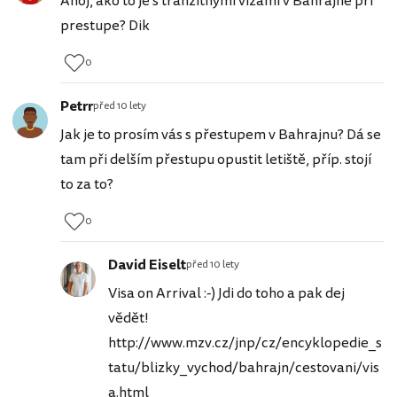
Ahoj, ako to je s tranzitnymi vizami v Bahrajne pri
prestupe? Dik
0
Petrr
před 10 lety
Jak je to prosím vás s přestupem v Bahrajnu? Dá se
tam při delším přestupu opustit letiště, příp. stojí
to za to?
0
David Eiselt
před 10 lety
Visa on Arrival :-) Jdi do toho a pak dej
vědět!
http://www.mzv.cz/jnp/cz/encyklopedie_s
tatu/blizky_vychod/bahrajn/cestovani/vis
a.html