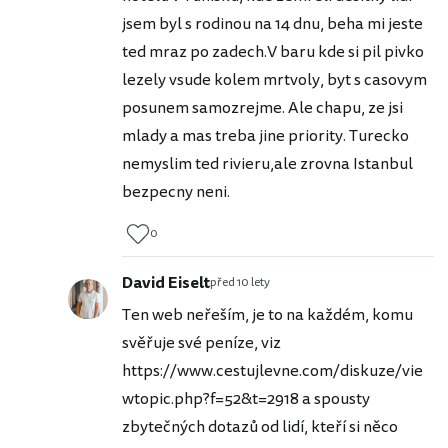
jsem byl s rodinou na 14 dnu, beha mi jeste
ted mraz po zadech.V baru kde si pil pivko
lezely vsude kolem mrtvoly, byt s casovym
posunem samozrejme. Ale chapu, ze jsi
mlady a mas treba jine priority. Turecko
nemyslim ted rivieru,ale zrovna Istanbul
bezpecny neni.
0
David Eiselt
před 10 lety
Ten web neřeším, je to na každém, komu
svěřuje své peníze, viz
https://www.cestujlevne.com/diskuze/vie
wtopic.php?f=52&t=2918 a spousty
zbytečných dotazů od lidí, kteří si něco