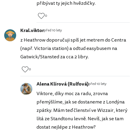
přibývat ty jejich hvězdičky.
0
Kral.viktor
před 10 lety
z Heathrow doporučuji spíš jet metrem do Centra
(např. Victoria station) a odtud easybusem na
Gatwick/Stansted za cca 2 libry.
0
Alena Klírová (Rulfová)
před 10 lety
Viktore, díky moc za radu, zrovna
přemýšlíme, jak se dostaneme z Londýna
zpátky. Mám teď členství ve Wizzair, který
lítá ze Standtonu levně. Nevíš, jak se tam
dostat nejlépe z Heathrow?