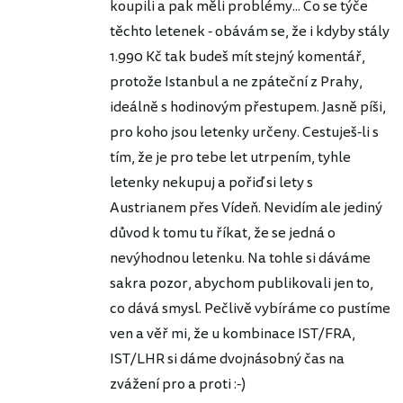
koupili a pak měli problémy... Co se týče
těchto letenek - obávám se, že i kdyby stály
1.990 Kč tak budeš mít stejný komentář,
protože Istanbul a ne zpáteční z Prahy,
ideálně s hodinovým přestupem. Jasně píši,
pro koho jsou letenky určeny. Cestuješ-li s
tím, že je pro tebe let utrpením, tyhle
letenky nekupuj a pořiď si lety s
Austrianem přes Vídeň. Nevidím ale jediný
důvod k tomu tu říkat, že se jedná o
nevýhodnou letenku. Na tohle si dáváme
sakra pozor, abychom publikovali jen to,
co dává smysl. Pečlivě vybíráme co pustíme
ven a věř mi, že u kombinace IST/FRA,
IST/LHR si dáme dvojnásobný čas na
zvážení pro a proti :-)