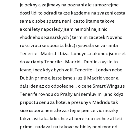
je pekny a zajimavy na poznani ale samozrejme
dostl lidi to odradi takze kazdemu na zvazeni cesta
sama o sobe spatna neni ..casto litame takove
akcni lety naposledy jsem nemohl najit nic
vhodneho s Kanarskych ( termim zacetek Noveho
roku vraci se spousta lidi ..) rysovala se varianta
Tenerife - Madrid -Ibiza- Londyn ...nakonec jsem sel
do varianty Tenerife - Madrid - Dublin a vyslo to
levneji nez kdyz bych volil Tenerife - Londyn nebo
Dublin primo a jeste jsme si uzili Madrid vecer a
dalsi den az do odpoledne ... o cene Smart Wingsu s
Tenerife rovnou do Prahy ani nemluvim ,,ano kdyz
pripoctu cenu za hotel a presuny v Madridu tak
sice uspora neni ale za stejne penize vic muziky
takze asi tak....kdo chce at bere kdo nechce at leti
primo ..nadavat na takove nabidky neni moc od