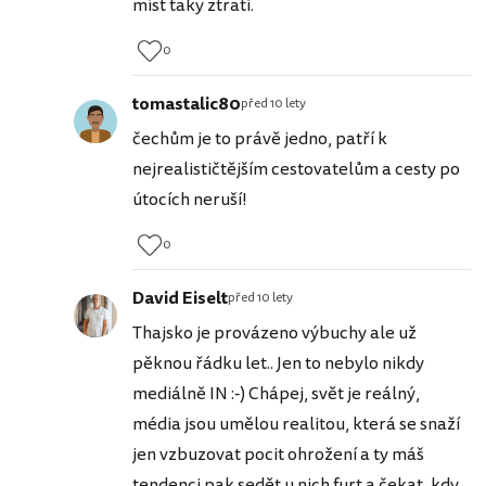
míst taky ztratí.
0
tomastalic80
před 10 lety
čechům je to právě jedno, patří k
nejrealističtějším cestovatelům a cesty po
útocích neruší!
0
David Eiselt
před 10 lety
Thajsko je provázeno výbuchy ale už
pěknou řádku let.. Jen to nebylo nikdy
mediálně IN :-) Chápej, svět je reálný,
média jsou umělou realitou, která se snaží
jen vzbuzovat pocit ohrožení a ty máš
tendenci pak sedět u nich furt a čekat, kdy