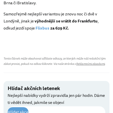
Brna či Bratislavy.
Samozřejmě nejlepší variantou je znovu noc či dvě v
Londýně, jinak je
výhodnější se vrátit do Frankfurtu
,
odkud jezdí spoje
Flixbus
za 629 Kč.
Tento článek může obsahovat affiliate odkazy, ze kterých může náš redakční tým
získat provizi, pokud na odkaz kliknete. Viz naše stránka s
Reklamními zásadami
.
Hlídač akčních letenek
Nejlepší nabídky vydrží zpravidla jen pár hodin. Dáme
ti vědět ihned, jakmile se objeví
Hlídat akce