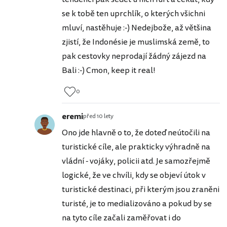
se k tobě ten uprchlík, o kterých všichni
mluví, nastěhuje :-) Nedejbože, až většina
zjistí, že Indonésie je muslimská země, to
pak cestovky neprodají žádný zájezd na
Bali :-) Cmon, keep it real!
0
eremi
před 10 lety
Ono jde hlavně o to, že doteď neútočili na
turistické cíle, ale prakticky výhradně na
vládní - vojáky, policii atd. Je samozřejmě
logické, že ve chvíli, kdy se objeví útok v
turistické destinaci, při kterým jsou zraněni
turisté, je to medializováno a pokud by se
na tyto cíle začali zaměřovat i do