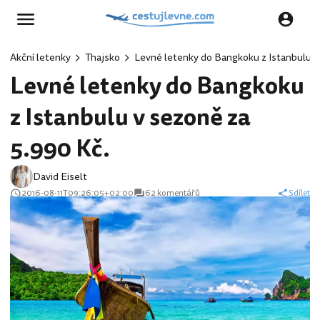
Akční letenky
Thajsko
Levné letenky do Bangkoku z Istanbulu v
Levné letenky do Bangkoku
z Istanbulu v sezoně za
5.990 Kč.
David Eiselt
2016-08-11T09:26:05+02:00
62 komentářů
Sdílet