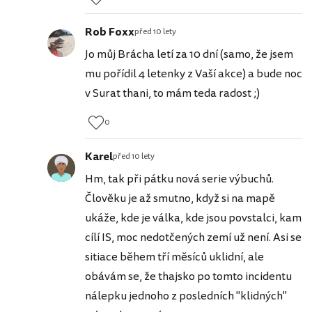
Rob Foxx
před 10 lety
Jo můj Brácha letí za 10 dní (samo, že jsem
mu pořídil 4 letenky z Vaší akce) a bude noc
v Surat thani, to mám teda radost ;)
0
Karel
před 10 lety
Hm, tak při pátku nová serie výbuchů.
Člověku je až smutno, když si na mapě
ukáže, kde je válka, kde jsou povstalci, kam
cílí IS, moc nedotčených zemí už není. Asi se
sitiace během tří měsíců uklidní, ale
obávám se, že thajsko po tomto incidentu
nálepku jednoho z posledních "klidných"