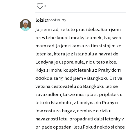
0
lojzic1
před 10 lety
Ja jsem rad, ze tuto praci delas. Sam jsem
pres tebe koupil mraky letenek, tvuj web
mam rad. Ja jen rikam a za tim si stojim ze
letenka, ktera je z Istanbulu a navrat do
Londyna je uspora nula, nic u teto akce.
Kdyz si mohu koupit letenku z Prahy do 11
000kc a za 15 hod jsem v Bangkoku.Drtiva
vetsina cestovatelu do Bangkoku leti se
zavazadlem, takze musi platit priplatek u
letu do Istanbulu , z Londyna do Prahy o
low costu za bagaz, nemluve o riziku
navaznosti letu, propadnuti dalsi letenky v
pripade opozdeni letu.Pokud nekdo si chce