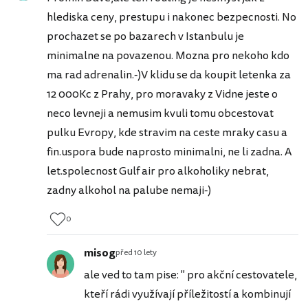
hlediska ceny, prestupu i nakonec bezpecnosti. No
prochazet se po bazarech v Istanbulu je
minimalne na povazenou. Mozna pro nekoho kdo
ma rad adrenalin.-)V klidu se da koupit letenka za
12 000Kc z Prahy, pro moravaky z Vidne jeste o
neco levneji a nemusim kvuli tomu obcestovat
pulku Evropy, kde stravim na ceste mraky casu a
fin.uspora bude naprosto minimalni, ne li zadna. A
let.spolecnost Gulf air pro alkoholiky nebrat,
zadny alkohol na palube nemaji-)
0
misog
před 10 lety
ale ved to tam pise: " pro akční cestovatele,
kteří rádi využívají příležitostí a kombinují