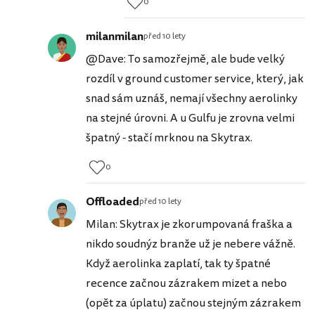
0
milanmilan
před 10 lety
@Dave: To samozřejmě, ale bude velký
rozdíl v ground customer service, který, jak
snad sám uznáš, nemají všechny aerolinky
na stejné úrovni. A u Gulfu je zrovna velmi
špatný - stačí mrknou na Skytrax.
0
Offloaded
před 10 lety
Milan: Skytrax je zkorumpovaná fraška a
nikdo soudnýz branže už je nebere vážně.
Když aerolinka zaplatí, tak ty špatné
recence začnou zázrakem mizet a nebo
(opět za úplatu) začnou stejným zázrakem