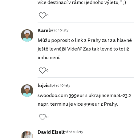
více destinací v rámci jednoho výletu, " ;)
0
Karel
před 10 lety
Můžu poprosit o link z Prahy za 12 a hlavně
ještě levnější Vídeň? Zas tak levné to totiž
imho není.
0
lojzic1
před 10 lety
swoodoo.com 399eur s ukrajincema.8.-23.2
napr. terminu je vice 399eur z Prahy.
0
David Eiselt
před 10 lety