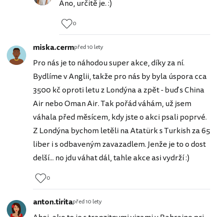
Ano, určitě je. :)
0
miska.cerm
před 10 lety
Pro nás je to náhodou super akce, díky za ní.
Bydlíme v Anglii, takže pro nás by byla úspora cca
3500 kč oproti letu z Londýna a zpět - buď s China
Air nebo Oman Air. Tak pořád váhám, už jsem
váhala před měsícem, kdy jste o akci psali poprvé.
Z Londýna bychom letěli na Atatürk s Turkish za 65
liber i s odbaveným zavazadlem. Jenže je to o dost
delší... no jdu váhat dál, tahle akce asi vydrží :)
0
anton.tirita
před 10 lety