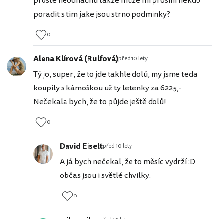
proste neodhadnu takze muze mi prosim nekdo
poradit s tim jake jsou strno podminky?
0
Alena Klírová (Rulfová)
před 10 lety
Tý jo, super, že to jde takhle dolů, my jsme teda
koupily s kámoškou už ty letenky za 6225,-
Nečekala bych, že to půjde ještě dolů!
0
David Eiselt
před 10 lety
A já bych nečekal, že to měsíc vydrží :D
občas jsou i světlé chvilky.
0