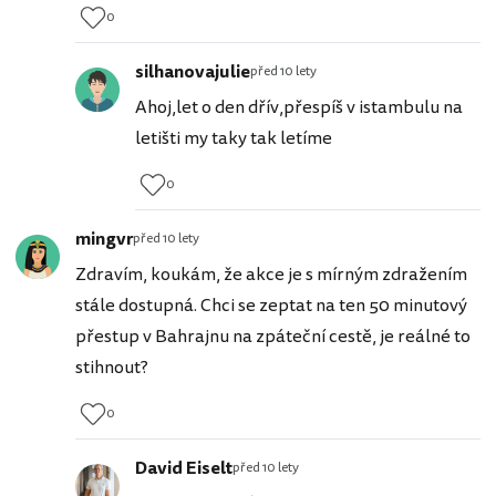
0
silhanovajulie
před 10 lety
Ahoj,let o den dřív,přespíš v istambulu na
letišti my taky tak letíme
0
mingvr
před 10 lety
Zdravím, koukám, že akce je s mírným zdražením
stále dostupná. Chci se zeptat na ten 50 minutový
přestup v Bahrajnu na zpáteční cestě, je reálné to
stihnout?
0
David Eiselt
před 10 lety