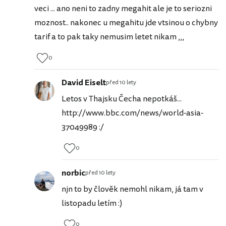
veci ... ano neni to zadny megahit ale je to seriozni
moznost.. nakonec u megahitu jde vtsinou o chybny
tarif a to pak taky nemusim letet nikam ,,,
0
David Eiselt
před 10 lety
Letos v Thajsku Čecha nepotkáš...
http://www.bbc.com/news/world-asia-
37049989 :/
0
norbic
před 10 lety
njn to by člověk nemohl nikam, já tam v
listopadu letím :)
0