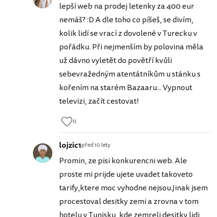
lepší web na prodej letenky za 400 eur
nemáš? :D A dle toho co píšeš, se divím,
kolik lidí se vrací z dovolené v Turecku v
pořádku. Při nejmenším by polovina měla
už dávno vyletět do povětří kvůli
sebevražedným atentátníkům u stánku s
kořením na starém Bazaaru... Vypnout
televizi, začít cestovat!
0
lojzic1
před 10 lety
Promin, ze pisi konkurencni web. Ale
proste mi prijde ujete uvadet takoveto
tarify,ktere moc vyhodne nejsou.Jinak jsem
procestoval desitky zemi a zrovna v tom
hotelu v Tunisku, kde zemreli desitky lidi