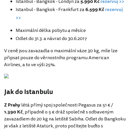
Istanbul - Bangkok - Londýn za
5.990 Kč
rezervuj >>
Istanbul - Bangkok - Frankfurt za
6.599 Kč
rezervuj
>>
Maximální délka pobytu 4 měsíce
Odlet do 31.3. a návrat do 30.6.2017
V ceně jsou zavazadla o maximální váze 30 kg, míle lze
připsat pouze do věrnostního programu American
Airlines, a to ve výši 25%.
Jak do Istanbulu
Z Prahy
létá přímý spoj společnosti Pegasus za 51 € /
1.390 Kč
, případně o 5 € dráž společně s odbaveným
zavazadlem do 20 kg na letiště Sabiha. Odlet do Bangkoku
je však z letiště Atatürk, proto počítejte buďto s