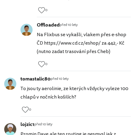
0
Offloaded
před 10 lety
Na Flixbus se vykašli, vlakem přes e-shop
ČD https://www.cd.cz/eshop/ za 442,- Kč
(nutno zadat trasování přes Cheb)
0
tomastalic80
před 10 lety
To jsou ty aerolinie, ze kterých vždycky vyleze 100
chlapů v nočních košilích?
0
lojzic1
před 10 lety
Promin Dave,ale ten routing je nesmysl jak z