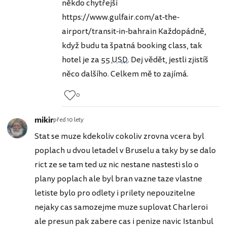
někdo chytřejší
https://www.gulfair.com/at-the-
airport/transit-in-bahrain Každopádně,
když budu ta špatná booking class, tak
hotel je za
55 USD
. Dej vědět, jestli zjistíš
něco dalšího. Celkem mě to zajímá.
0
mikir
před 10 lety
Stat se muze kdekoliv cokoliv zrovna vcera byl
poplach u dvou letadel v Bruselu a taky by se dalo
rict ze se tam ted uz nic nestane nastesti slo o
plany poplach ale byl bran vazne taze vlastne
letiste bylo pro odlety i prilety nepouzitelne
nejaky cas samozejme muze suplovat Charleroi
ale presun pak zabere cas i penize navic Istanbul