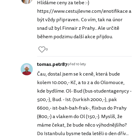
Hlídáme ceny za tebe :-)
https://www.cestujlevne.com/#notifikace a
být vždy připraven.. Co vím, tak na únor
snad už byl Finnair z Prahy.. Ale určitě
během podzimu další akce přijdou.
0
tomas.petr87
před 10 lety
Čau, dostal jsem se k ceně, která bude
kolem 10.000,- Kč, a to z a do Olomouce,
kde bydlíme. Ol- Bud (bus-studentagenycy -
500,-), Bud. - Ist. (turkish 2000,-), pak
6600,- ist-bah-bah-frak-, flixbus do Prahy
(800,-) a vlakem do Ol (150,-). Myslíš, že
máme čekat, že bude něco výhodnějšího?
Do Istanbulu bysme teda letěli o den dřív...