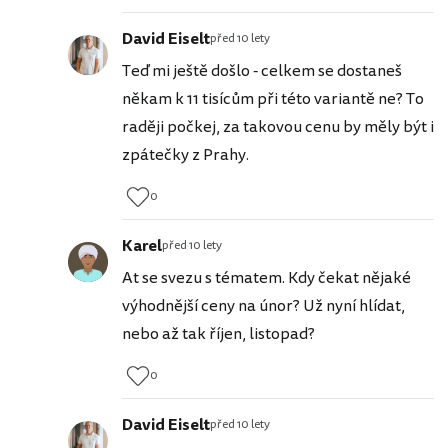
David Eiselt
před 10 lety
Teď mi ještě došlo - celkem se dostaneš
někam k 11 tisícům při této variantě ne? To
raději počkej, za takovou cenu by měly být i
zpátečky z Prahy.
0
Karel
před 10 lety
At se svezu s tématem. Kdy čekat nějaké
výhodnější ceny na únor? Už nyní hlídat,
nebo až tak říjen, listopad?
0
David Eiselt
před 10 lety