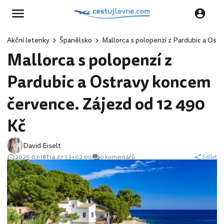
Akční letenky
Španělsko
Mallorca s polopenzí z Pardubic a Ost
Mallorca s polopenzí z
Pardubic a Ostravy koncem
července. Zájezd od 12 490
Kč
David Eiselt
2025-07-18T14:27:53+02:00
0 komentářů
Sdílet