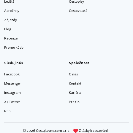
Letiště
Cestopisy
Aerolinky
Cestovatelé
Zájezdy
Blog
Recenze
Promo kódy
Sleduj nás
Společnost
Facebook
O nás
Messenger
Kontakt
Instagram
Kariéra
X / Twitter
Pro CK
RSS
© 2026 Cestujlevne.com s.r.o.
Z lásky k cestování