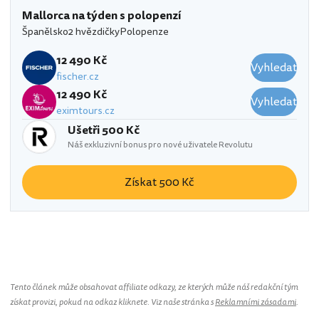
Mallorca na týden s polopenzí
Španělsko
2 hvězdičky
Polopenze
12 490 Kč
Vyhledat
fischer.cz
12 490 Kč
Vyhledat
eximtours.cz
Ušetři 500 Kč
Náš exkluzivní bonus pro nové uživatele Revolutu
Získat 500 Kč
Tento článek může obsahovat affiliate odkazy, ze kterých může náš redakční tým
získat provizi, pokud na odkaz kliknete. Viz naše stránka s
Reklamními zásadami
.