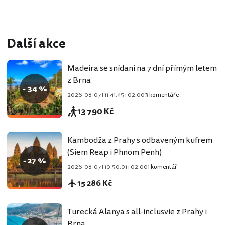
Další akce
Madeira se snídaní na 7 dní přímým letem
z Brna
- 34 %
2026-08-07T11:41:45+02:00
3 komentáře
13 790 Kč
Kambodža z Prahy s odbaveným kufrem
(Siem Reap i Phnom Penh)
- 27 %
2026-08-07T10:50:01+02:00
1 komentář
15 286 Kč
Turecká Alanya s all-inclusvie z Prahy i
Brna