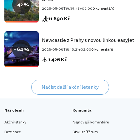
- 42 %
2026-08-06T19:35:48+02:00
0 komentářů
11 690 Kč
Newcastle z Prahy s novou linkou easyJet
- 64 %
2026-08-06T16:16:21+02:00
0 komentářů
1 426 Kč
Načíst další akční letenky
Náš obsah
Komunita
Akční letenky
Nejnovější komentáře
Destinace
Diskuzní fórum