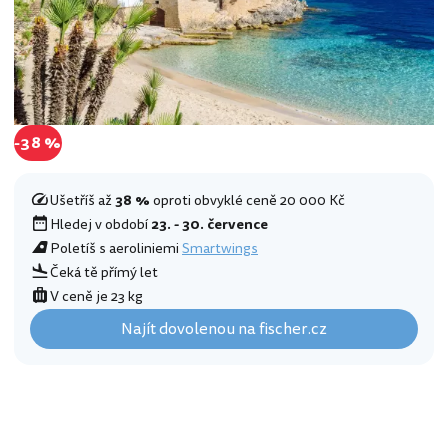
-38 %
Ušetříš až
38 %
oproti obvyklé ceně 20 000 Kč
Hledej v období
23. - 30. července
Poletíš s aeroliniemi
Smartwings
Čeká tě přímý let
V ceně je 23 kg
Najít dovolenou na fischer.cz