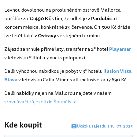
Levnou dovolenou na prosluněném ostrově Mallorca
pořídíte za
12 490 Kč
s tím, že odlet je
z Pardubic
až
koncem měsíce, konkrétně 23. července. O 1 500 Kč dráže
lze letět také
z Ostravy
ve stejném termínu.
Zájezd zahrnuje přímé lety, transfer na 2* hotel
Playamar
v letovisku S'Illot a 7 nocí s polopenzí.
Další výhodnou nabídkou je pobyt v 3* hotelu
Ilusion Vista
Blava
v letovisku Calla Minor s all-inclusive za 17 690 Kč.
Další nabídky nejen na Mallorcu najdete v našem
srovnávači zájezdů do Španělska
.
Kde koupit
Ukázka zájezdu z 18. 07. 2025