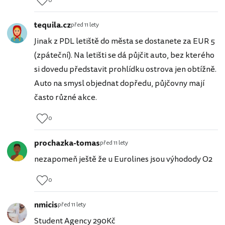
0
tequila.cz
před 11 lety
Jinak z PDL letiště do města se dostanete za EUR 5
(zpáteční). Na letišti se dá půjčit auto, bez kterého
si dovedu představit prohlídku ostrova jen obtížně.
Auto na smysl objednat dopředu, půjčovny mají
často různé akce.
0
prochazka-tomas
před 11 lety
nezapomeň ještě že u Eurolines jsou výhodody O2
0
nmicis
před 11 lety
Student Agency 290Kč