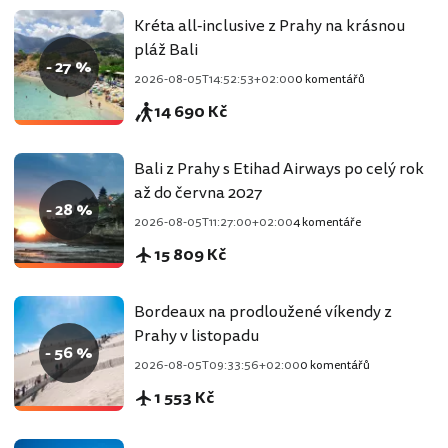
Kréta all-inclusive z Prahy na krásnou
pláž Bali
- 27 %
2026-08-05T14:52:53+02:00
0 komentářů
14 690 Kč
Bali z Prahy s Etihad Airways po celý rok
až do června 2027
- 28 %
2026-08-05T11:27:00+02:00
4 komentáře
15 809 Kč
Bordeaux na prodloužené víkendy z
Prahy v listopadu
- 56 %
2026-08-05T09:33:56+02:00
0 komentářů
1 553 Kč