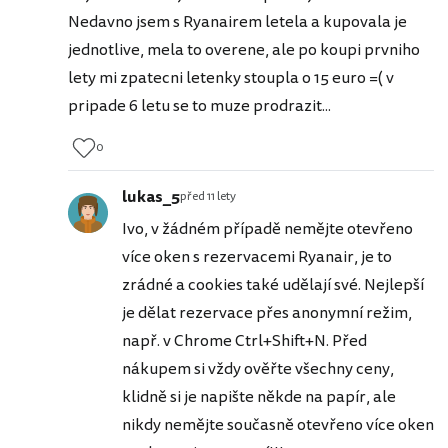
Nedavno jsem s Ryanairem letela a kupovala je
jednotlive, mela to overene, ale po koupi prvniho
lety mi zpatecni letenky stoupla o 15 euro =( v
pripade 6 letu se to muze prodrazit...
0
lukas_5
před 11 lety
Ivo, v žádném případě nemějte otevřeno
více oken s rezervacemi Ryanair, je to
zrádné a cookies také udělají své. Nejlepší
je dělat rezervace přes anonymní režim,
např. v Chrome Ctrl+Shift+N. Před
nákupem si vždy ověřte všechny ceny,
klidně si je napište někde na papír, ale
nikdy nemějte současně otevřeno více oken