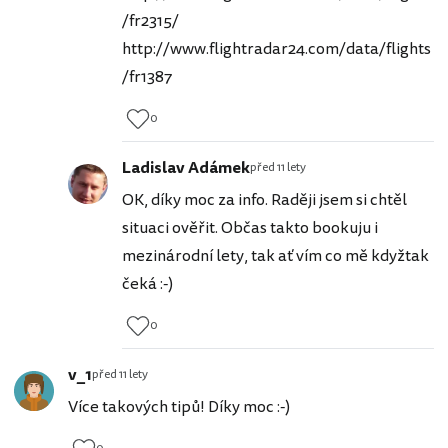
/fr2315/
http://www.flightradar24.com/data/flights
/fr1387
0
Ladislav Adámek
před 11 lety
OK, díky moc za info. Raději jsem si chtěl
situaci ověřit. Občas takto bookuju i
mezinárodní lety, tak ať vím co mě kdyžtak
čeká :-)
0
v_1
před 11 lety
Více takových tipů! Díky moc :-)