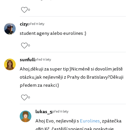
0
cizy
před 11 lety
student ageny alebo eurolines :)
0
sunfull
před 11 lety
Ahoj,děkuji za super tip:)Nicméně si dovolím ještě
otázku,jak nejlevněji z Prahy do Bratislavy?Děkuji
předem za reakci:)
0
lukas_5
před 11 lety
Ahoj Evo, nejlevněji s
Eurolines
, zpátečka
480 Kč, častější spojení pak poskytuje