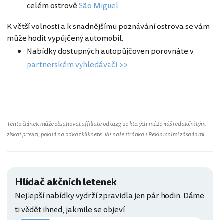
celém ostrově
São Miguel
K větší volnosti a k snadnějšímu poznávání ostrova se vám
může hodit vypůjčený automobil.
Nabídky dostupných autopůjčoven porovnáte v
partnerském vyhledávači >>
Portugalsko
Tento článek může obsahovat affiliate odkazy, ze kterých může náš redakční tým
získat provizi, pokud na odkaz kliknete. Viz naše stránka s
Reklamními zásadami
.
Hlídač akčních letenek
Nejlepší nabídky vydrží zpravidla jen pár hodin. Dáme
ti vědět ihned, jakmile se objeví