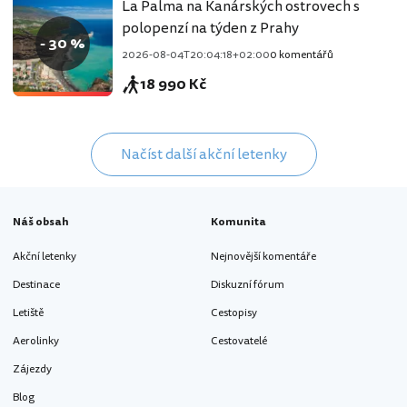
La Palma na Kanárských ostrovech s
polopenzí na týden z Prahy
- 30 %
2026-08-04T20:04:18+02:00
0 komentářů
18 990 Kč
Načíst další akční letenky
Náš obsah
Komunita
Akční letenky
Nejnovější komentáře
Destinace
Diskuzní fórum
Letiště
Cestopisy
Aerolinky
Cestovatelé
Zájezdy
Blog