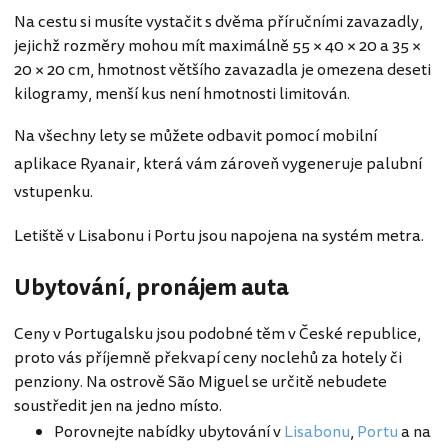
Na cestu si musíte vystačit s dvěma příručními zavazadly,
jejichž rozměry mohou mít maximálně 55 × 40 × 20 a 35 ×
20 × 20 cm, hmotnost většího zavazadla je omezena deseti
kilogramy, menší kus není hmotnosti limitován.
Na všechny lety se můžete odbavit pomocí mobilní
aplikace Ryanair, která vám zároveň vygeneruje palubní
vstupenku.
Letiště v Lisabonu i Portu jsou napojena na systém metra.
Ubytování, pronájem auta
Ceny v Portugalsku jsou podobné těm v České republice,
proto vás příjemně překvapí ceny noclehů za hotely či
penziony. Na ostrově São Miguel se určitě nebudete
soustředit jen na jedno místo.
Porovnejte nabídky ubytování v
Lisabonu
,
Portu
a na