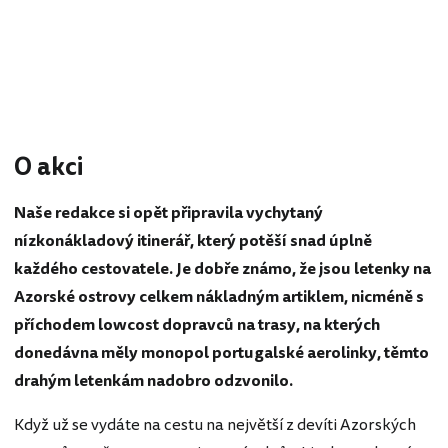
O akci
Naše redakce si opět připravila vychytaný
nízkonákladový itinerář, který potěší snad úplně
každého cestovatele. Je dobře známo, že jsou letenky na
Azorské ostrovy celkem nákladným artiklem, nicméně s
příchodem lowcost dopravců na trasy, na kterých
donedávna měly monopol portugalské aerolinky, těmto
drahým letenkám nadobro odzvonilo.
Když už se vydáte na cestu na největší z devíti Azorských