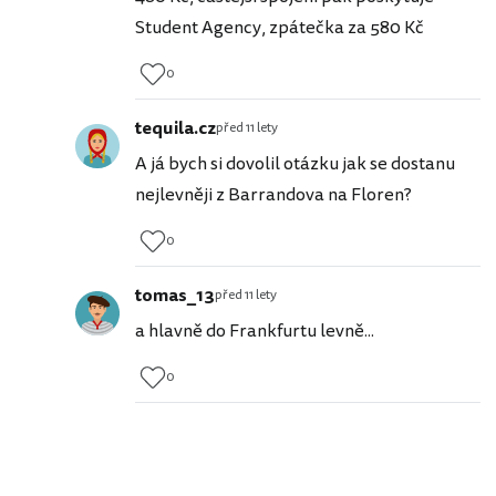
Student Agency, zpátečka za 580 Kč
0
tequila.cz
před 11 lety
A já bych si dovolil otázku jak se dostanu
nejlevněji z Barrandova na Floren?
0
tomas_13
před 11 lety
a hlavně do Frankfurtu levně...
0