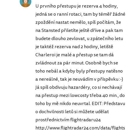
U prvního přestupu je rezerva 4 hodiny,
jedná se o ranní rotaci, tam by téměř žádné
zpoždění nastat nemělo, spíš počítám, že
na Stansted přiletíte ještě dříve a pak tam
budete dlouho zevlovat, u zpátečního letu
je taktéž rezerva nad 2 hodiny, letiště
Charleroi je malé a přestup se tam dá
zvládnout za pár minut. Osobně bych se
toho nebál a kdyby byly přestupy natěsno
a nereálné, tak je neuvádím v příspěvku :-)
Já spíš obdivuju hazardéry, co si nechávají
na přestup mezi lowcosty třeba 40 min., do
toho by mě nikdo neuvrtal. EDIT: Představu
o dochvilnosti letů si můžete udělat
prostřednictvím flightradaru24
http://www.flightradar24.com/data/flights