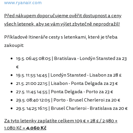
www.ryanair.com
Před nákupem doporučujeme ověřit dostupnost a ceny
všech letenek, aby se vám výlet zbytečně neprodražil!
Příkladové Itineráře cesty s letenkami, které je třeba
zakoupit:
19.5. 06:45 08:05 | Bratislava - Londýn Stansted za 23
€
19.5. 11:55 14:45 | Londýn Stansted - Lisabon za 28 £
21.5. 21:00 22:15 | Lisabon - Ponta Delgada za 23 €
27.5. 11:45 14:55 | Ponta Delgada - Porto za 23 €
29.5. 08:40 12:05 | Porto - Brusel Cherleroi za 20 €
29.5. 14:25 16:15 | Brusel Charleroi - Bratislava za 20 €
Za tyto letenky zaplatíte celkem 109 € + 28 £ / 2.980 +
1.080 Kč =
4.060 Kč