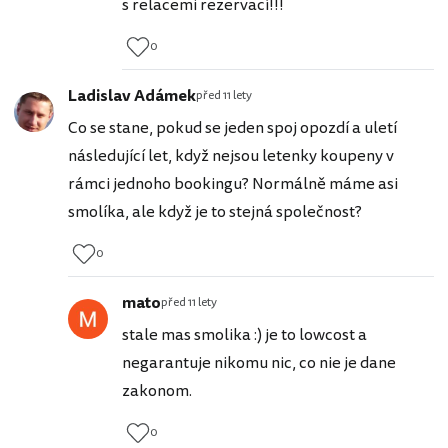
s relacemi rezervací!!!
0
Ladislav Adámek
před 11 lety
Co se stane, pokud se jeden spoj opozdí a uletí
následující let, když nejsou letenky koupeny v
rámci jednoho bookingu? Normálně máme asi
smolíka, ale když je to stejná společnost?
0
mato
před 11 lety
stale mas smolika :) je to lowcost a
negarantuje nikomu nic, co nie je dane
zakonom.
0