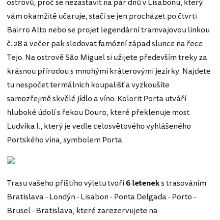
ostrovů, proč se nezastavit na pár dnů v Lisabonu, který
vám okamžitě učaruje, stačí se jen procházet po čtvrti
Bairro Alto nebo se projet legendární tramvajovou linkou
č. 28 a večer pak sledovat famózní západ slunce na řece
Tejo. Na ostrově São Miguel si užijete především treky za
krásnou přírodou s mnohými kráterovými jezírky. Najdete
tu nespočet termálních koupališť a vyzkoušíte
samozřejmě skvělé jídlo a víno. Kolorit Porta utváří
hluboké údolí s řekou Douro, které překlenuje most
Ludvíka I., který je vedle celosvětového vyhlášeného
Portského vína, symbolem Porta.
Trasu vašeho příštího výletu tvoří
6 letenek
s trasováním
Bratislava - Londýn - Lisabon - Ponta Delgada - Porto -
Brusel - Bratislava, které zarezervujete na