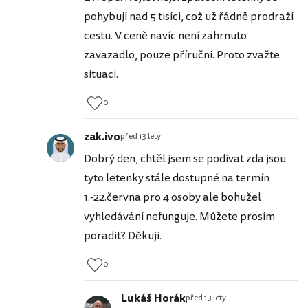
pohybují nad 5 tisíci, což už řádně prodraží
cestu. V ceně navíc není zahrnuto
zavazadlo, pouze příruční. Proto zvažte
situaci.
0
zak.ivo
před 13 lety
Dobrý den, chtěl jsem se podívat zda jsou
tyto letenky stále dostupné na termín
1.-22.června pro 4 osoby ale bohužel
vyhledávání nefunguje. Můžete prosím
poradit? Děkuji.
0
Lukáš Horák
před 13 lety