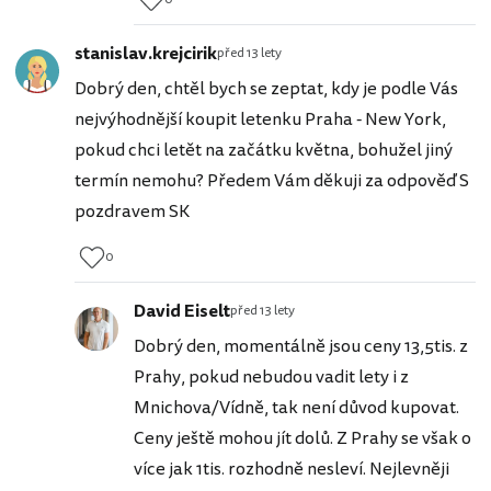
stanislav.krejcirik
před 13 lety
Dobrý den, chtěl bych se zeptat, kdy je podle Vás
nejvýhodnější koupit letenku Praha - New York,
pokud chci letět na začátku května, bohužel jiný
termín nemohu? Předem Vám děkuji za odpověď S
pozdravem SK
0
David Eiselt
před 13 lety
Dobrý den, momentálně jsou ceny 13,5tis. z
Prahy, pokud nebudou vadit lety i z
Mnichova/Vídně, tak není důvod kupovat.
Ceny ještě mohou jít dolů. Z Prahy se však o
více jak 1tis. rozhodně nesleví. Nejlevněji