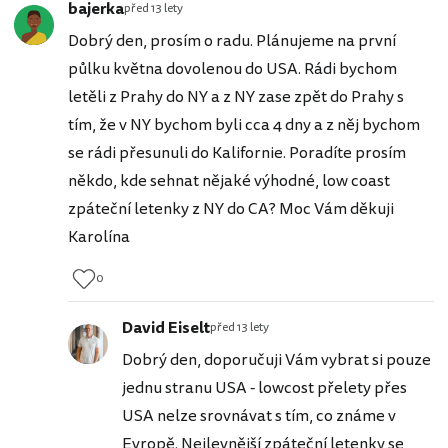
bajerka
před 13 lety
Dobrý den, prosím o radu. Plánujeme na první
půlku května dovolenou do USA. Rádi bychom
letěli z Prahy do NY a z NY zase zpět do Prahy s
tím, že v NY bychom byli cca 4 dny a z něj bychom
se rádi přesunuli do Kalifornie. Poradíte prosím
někdo, kde sehnat nějaké výhodné, low coast
zpáteční letenky z NY do CA? Moc Vám děkuji
Karolína
0
David Eiselt
před 13 lety
Dobrý den, doporučuji Vám vybrat si pouze
jednu stranu USA - lowcost přelety přes
USA nelze srovnávat s tím, co známe v
Evropě. Nejlevnější zpáteční letenky se