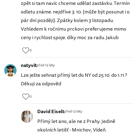
zpět si tam navíc chceme udělat zastávku. Termín
odletu známe. nejdříve 3. 10. (může být posunut i o
pár dní později). Zpátky kolem 3 listopadu.
Vzhledem k ročnímu prckovi preferujeme mimo
ceny i rychlost spoje. díky moc za radu. Jakub
0
natyvit
před 12 lety
Lze ješte sehnat přímý let do NY od 25.10. do 1.11.?
Děkuji za odpověd
0
David Eiselt
před 12 lety
Přímý let ano, ale ne z Prahy. Jedině
okolních letišť - Mnichov, Vídeň.