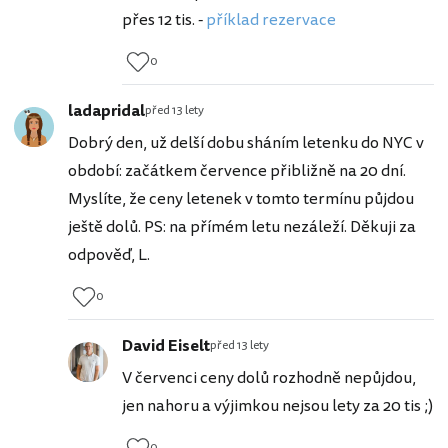
přes 12 tis. -
příklad rezervace
0
ladapridal
před 13 lety
Dobrý den, už delší dobu sháním letenku do NYC v
období: začátkem července přibližně na 20 dní.
Myslíte, že ceny letenek v tomto termínu půjdou
ještě dolů. PS: na přímém letu nezáleží. Děkuji za
odpověď, L.
0
David Eiselt
před 13 lety
V červenci ceny dolů rozhodně nepůjdou,
jen nahoru a výjimkou nejsou lety za 20 tis ;)
0