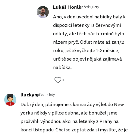
Lukáš Horák
před 13 lety
Ano, v den uvedení nabídky byly k
dispozici letenky i s červnovými
odlety, ale těch pár termínů bylo
rázem pryč. Odlet máte až za 1/2
roku, ještě vyčkejte 1-2 měsíce,
určitě se objeví nějaká zajímavá
nabídka.
0
lluckyn
před 13 lety
Dobrý den, plánujeme s kamarády výlet do New
yorku někdy v půlce dubna, ale bohužel jsme
prošvihli výhodnou akci na letenky z Prahy na
konci listopadu. Chci se zeptat zda si myslíte, že je