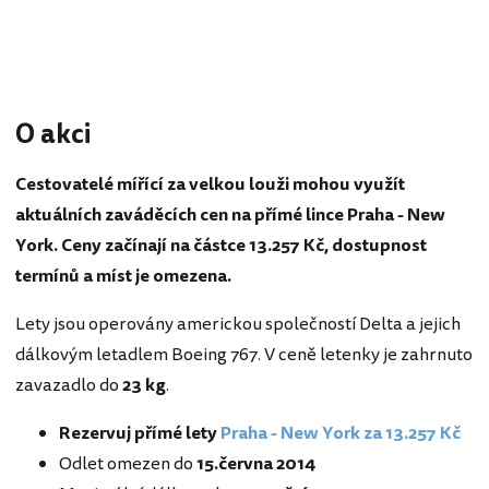
O akci
Cestovatelé mířící za velkou louži mohou využít
aktuálních zaváděcích cen na přímé lince Praha - New
York. Ceny začínají na částce 13.257 Kč, dostupnost
termínů a míst je omezena.
Lety jsou operovány americkou společností Delta a jejich
dálkovým letadlem Boeing 767. V ceně letenky je zahrnuto
zavazadlo do
23 kg
.
Rezervuj přímé lety
Praha - New York za 13.257 Kč
Odlet omezen do
15.června 2014