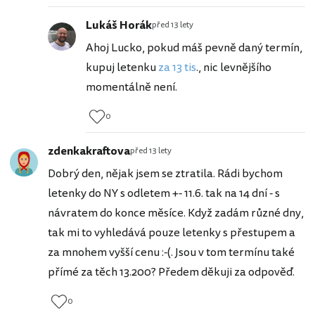
Lukáš Horák
před 13 lety
Ahoj Lucko, pokud máš pevně daný termín,
kupuj letenku
za 13 tis
., nic levnějšího
momentálně není.
0
zdenkakraftova
před 13 lety
Dobrý den, nějak jsem se ztratila. Rádi bychom
letenky do NY s odletem +- 11.6. tak na 14 dní - s
návratem do konce měsíce. Když zadám různé dny,
tak mi to vyhledává pouze letenky s přestupem a
za mnohem vyšší cenu :-(. Jsou v tom termínu také
přímé za těch 13.200? Předem děkuji za odpověď.
0