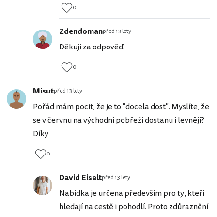
0
Zdendoman
před 13 lety
Děkuji za odpověď.
0
Misut
před 13 lety
Pořád mám pocit, že je to "docela dost". Myslíte, že
se v červnu na východní pobřeží dostanu i levněji?
Díky
0
David Eiselt
před 13 lety
Nabídka je určena především pro ty, kteří
hledají na cestě i pohodlí. Proto zdůraznění