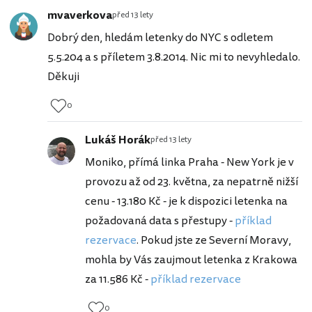
mvaverkova
před 13 lety
Dobrý den, hledám letenky do NYC s odletem
5.5.204 a s příletem 3.8.2014. Nic mi to nevyhledalo.
Děkuji
0
Lukáš Horák
před 13 lety
Moniko, přímá linka Praha - New York je v
provozu až od 23. května, za nepatrně nižší
cenu - 13.180 Kč - je k dispozici letenka na
požadovaná data s přestupy -
příklad
rezervace
. Pokud jste ze Severní Moravy,
mohla by Vás zaujmout letenka z Krakowa
za 11.586 Kč -
příklad rezervace
0