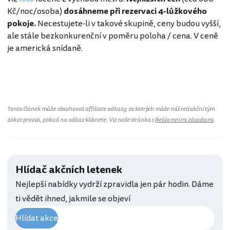
Kč/noc/osoba)
dosáhneme při rezervaci 4-lůžkového
pokoje.
Necestujete-li v takové skupině, ceny budou vyšší,
ale stále bezkonkurenční v poměru poloha / cena. V ceně
je americká snídaně.
Spojené státy americké
Tento článek může obsahovat affiliate odkazy, ze kterých může náš redakční tým
získat provizi, pokud na odkaz kliknete. Viz naše stránka s
Reklamními zásadami
.
Hlídač akčních letenek
Nejlepší nabídky vydrží zpravidla jen pár hodin. Dáme
ti vědět ihned, jakmile se objeví
Hlídat akce