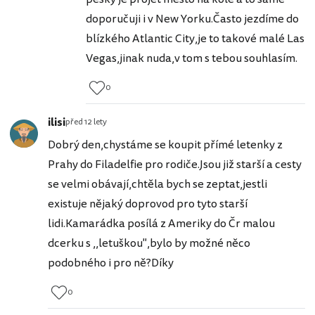
doporučuji i v New Yorku.Často jezdíme do
blízkého Atlantic City,je to takové malé Las
Vegas,jinak nuda,v tom s tebou souhlasím.
0
ilisi
před 12 lety
Dobrý den,chystáme se koupit přímé letenky z
Prahy do Filadelfie pro rodiče.Jsou již starší a cesty
se velmi obávají,chtěla bych se zeptat,jestli
existuje nějaký doprovod pro tyto starší
lidi.Kamarádka posílá z Ameriky do Čr malou
dcerku s ,,letuškou",bylo by možné něco
podobného i pro ně?Díky
0