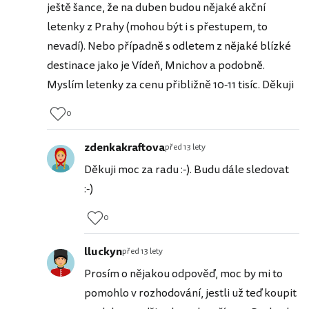
ještě šance, že na duben budou nějaké akční
letenky z Prahy (mohou být i s přestupem, to
nevadí). Nebo případně s odletem z nějaké blízké
destinace jako je Vídeň, Mnichov a podobně.
Myslím letenky za cenu přibližně 10-11 tisíc. Děkuji
0
zdenkakraftova
před 13 lety
Děkuji moc za radu :-). Budu dále sledovat
:-)
0
lluckyn
před 13 lety
Prosím o nějakou odpověď, moc by mi to
pomohlo v rozhodování, jestli už teď koupit