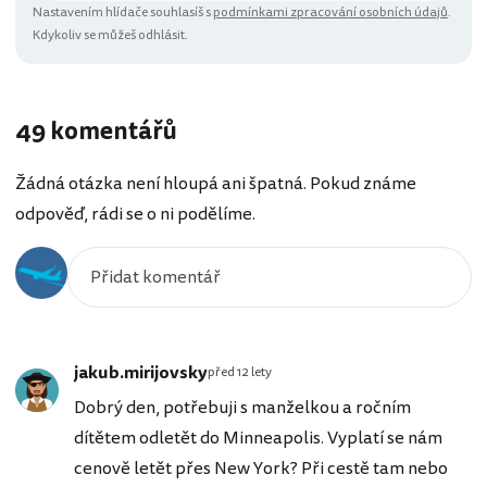
Nastavením hlídače souhlasíš s
podmínkami zpracování osobních údajů
.
Kdykoliv se můžeš odhlásit.
49 komentářů
Žádná otázka není hloupá ani špatná. Pokud známe
odpověď, rádi se o ni podělíme.
jakub.mirijovsky
před 12 lety
Dobrý den, potřebuji s manželkou a ročním
dítětem odletět do Minneapolis. Vyplatí se nám
cenově letět přes New York? Při cestě tam nebo