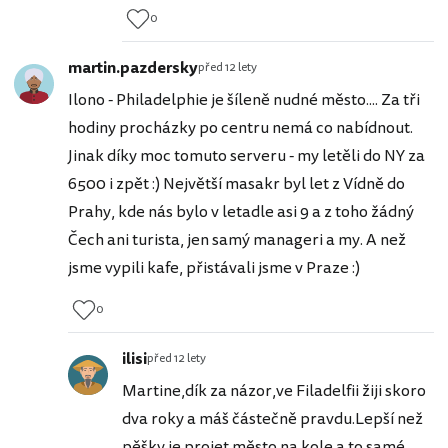
0
martin.pazdersky
před 12 lety
Ilono - Philadelphie je šíleně nudné město.... Za tři
hodiny procházky po centru nemá co nabídnout.
Jinak díky moc tomuto serveru - my letěli do NY za
6500 i zpět :) Největší masakr byl let z Vídně do
Prahy, kde nás bylo v letadle asi 9 a z toho žádný
Čech ani turista, jen samý manageri a my. A než
jsme vypili kafe, přistávali jsme v Praze :)
0
ilisi
před 12 lety
Martine,dík za názor,ve Filadelfii žiji skoro
dva roky a máš částečně pravdu.Lepší než
pěšky je projet město na kole a to samé