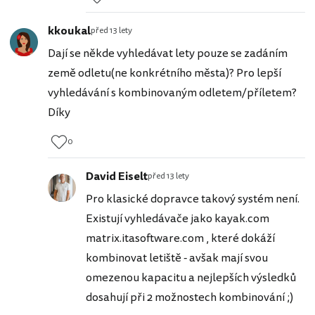
kkoukal
před 13 lety
Dají se někde vyhledávat lety pouze se zadáním
země odletu(ne konkrétního města)? Pro lepší
vyhledávání s kombinovaným odletem/příletem?
Díky
0
David Eiselt
před 13 lety
Pro klasické dopravce takový systém není.
Existují vyhledávače jako kayak.com
matrix.itasoftware.com , které dokáží
kombinovat letiště - avšak mají svou
omezenou kapacitu a nejlepších výsledků
dosahují při 2 možnostech kombinování ;)