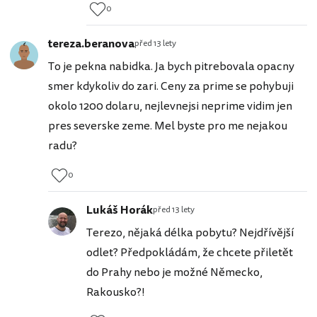
0
tereza.beranova
před 13 lety
To je pekna nabidka. Ja bych pitrebovala opacny
smer kdykoliv do zari. Ceny za prime se pohybuji
okolo 1200 dolaru, nejlevnejsi neprime vidim jen
pres severske zeme. Mel byste pro me nejakou
radu?
0
Lukáš Horák
před 13 lety
Terezo, nějaká délka pobytu? Nejdřívější
odlet? Předpokládám, že chcete přiletět
do Prahy nebo je možné Německo,
Rakousko?!