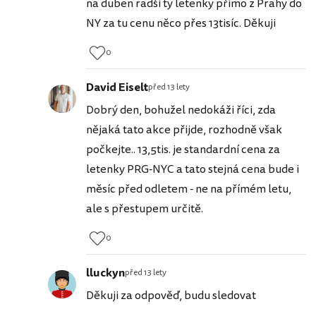
na duben radši ty letenky přímo z Prahy do
NY za tu cenu něco přes 13tisíc. Děkuji
0
David Eiselt
před 13 lety
Dobrý den, bohužel nedokáži říci, zda
nějaká tato akce přijde, rozhodně však
počkejte.. 13,5tis. je standardní cena za
letenky PRG-NYC a tato stejná cena bude i
měsíc před odletem - ne na přímém letu,
ale s přestupem určitě.
0
lluckyn
před 13 lety
Děkuji za odpověď, budu sledovat