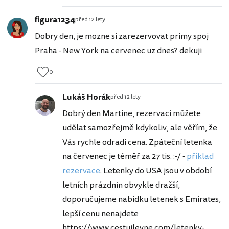
figura1234
před 12 lety
Dobry den, je mozne si zarezervovat primy spoj
Praha - New York na cervenec uz dnes? dekuji
0
Lukáš Horák
před 12 lety
Dobrý den Martine, rezervaci můžete
udělat samozřejmě kdykoliv, ale věřím, že
Vás rychle odradí cena. Zpáteční letenka
na červenec je téměř za 27 tis. :-/ -
příklad
rezervace
. Letenky do USA jsou v období
letních prázdnin obvykle dražší,
doporučujeme nabídku letenek s Emirates,
lepší cenu nenajdete
https://www.cestujlevne.com/letenky-