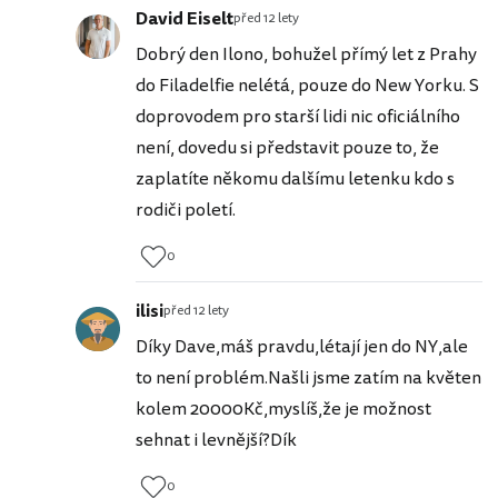
David Eiselt
před 12 lety
Dobrý den Ilono, bohužel přímý let z Prahy
do Filadelfie nelétá, pouze do New Yorku. S
doprovodem pro starší lidi nic oficiálního
není, dovedu si představit pouze to, že
zaplatíte někomu dalšímu letenku kdo s
rodiči poletí.
0
ilisi
před 12 lety
Díky Dave,máš pravdu,létají jen do NY,ale
to není problém.Našli jsme zatím na květen
kolem 20000Kč,myslíš,že je možnost
sehnat i levnější?Dík
0