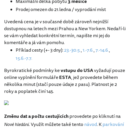
Maximální délka pobytu
3 měsíce
Prodej omezen do 21.ledna / vyprodání míst
Uvedená cena je v současné době zároveň nejnižší
dostupnou na letech mezi Prahou a New Yorkem. Nedaří-li
se vám vyhledat konkrétní termín, napište mi jej do
komentáře a já vám pomohu.
Příklad cesty (+- 3 dny):
23.-30.5.
,
1.-7.6.
,
7.-14.6.
,
15.6.-7.7.
Byrokratické podmínky ke
vstupu do USA
vyžadují pouze
online vyplnění formuláře
ESTA
, jež provedete během
několika minut (stačí pouze údaje z pasu). Platnost je 2
roky a poplatek činí 14$.
Změnu dat a počtu cestujících
provedete po kliknutí na
Nové hledání
. Využít můžete také tento
návod
. K
parkování