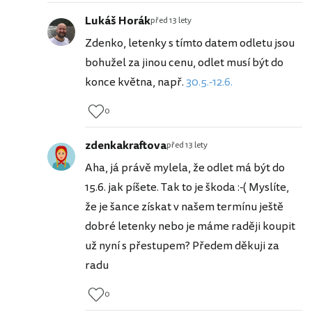
Lukáš Horák
před 13 lety
Zdenko, letenky s tímto datem odletu jsou
bohužel za jinou cenu, odlet musí být do
konce května, např.
30.5.-12.6.
0
zdenkakraftova
před 13 lety
Aha, já právě mylela, že odlet má být do
15.6. jak píšete. Tak to je škoda :-( Myslíte,
že je šance získat v našem termínu ještě
dobré letenky nebo je máme raději koupit
už nyní s přestupem? Předem děkuji za
radu
0