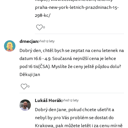
praha-new-york-letnich-prazdninach-15-
298-kc/
0
drnecjan
před 12 lety
Dobrý den, chtěl bych se zeptat na cenu letenek na
datum 16.6 - 4.9. Současná nejnižší cena je lehce
pod 16 tis(ČSA). Myslíte že ceny ještě půjdou dolu?
Děkuji Jan
0
Lukáš Horák
před 12 lety
Dobrý den Jane, pokud chcete ušetřit a
nebyl by pro Vás problém se dostat do
Krakowa, pak můžete letět i za cenu mírně