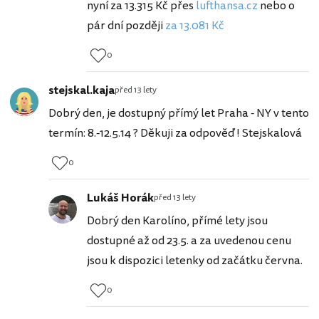
nyní za 13.315 Kč přes
lufthansa.cz
nebo o
pár dní později
za 13.081 Kč
0
stejskal.kaja
před 13 lety
Dobrý den, je dostupný přímý let Praha - NY v tento
termín: 8.-12.5.14 ? Děkuji za odpověď ! Stejskalová
0
Lukáš Horák
před 13 lety
Dobrý den Karolíno, přímé lety jsou
dostupné až od 23.5. a za uvedenou cenu
jsou k dispozici letenky od začátku června.
0