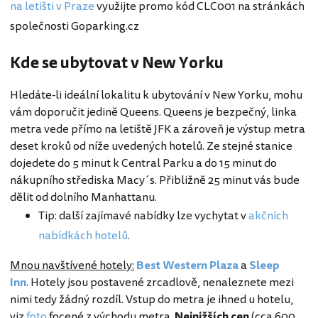
na letišti v Praze
využijte promo kód CLC001 na stránkách
společnosti Goparking.cz
Kde se ubytovat v New Yorku
Hledáte-li ideální lokalitu k ubytování v New Yorku, mohu
vám doporučit jedině Queens. Queens je bezpečný, linka
metra vede přímo na letiště JFK a zároveň je výstup metra
deset kroků od níže uvedených hotelů. Ze stejné stanice
dojedete do 5 minut k Central Parku a do 15 minut do
nákupního střediska Macy´s. Přibližně 25 minut vás bude
dělit od dolního Manhattanu.
Tip: další zajímavé nabídky lze vychytat v
akčních
nabídkách hotelů
.
Mnou navštívené hotely:
Best Western Plaza
a
Sleep
Inn
. Hotely jsou postavené zrcadlově, nenaleznete mezi
nimi tedy žádný rozdíl. Vstup do metra je ihned u hotelu,
viz
foto
focené z východu metra.
Nejnižších cen
(cca 600