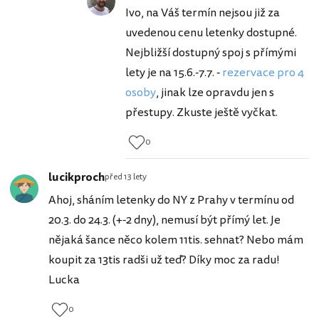
Ivo, na Váš termín nejsou již za
uvedenou cenu letenky dostupné.
Nejbližší dostupný spoj s přímými
lety je na 15.6.-7.7. -
rezervace pro 4
osoby
, jinak lze opravdu jen s
přestupy. Zkuste ještě vyčkat.
0
lucikproch
před 13 lety
Ahoj, sháním letenky do NY z Prahy v termínu od
20.3. do 24.3. (+-2 dny), nemusí být přímý let. Je
nějaká šance něco kolem 11tis. sehnat? Nebo mám
koupit za 13tis radši už teď? Díky moc za radu!
Lucka
0