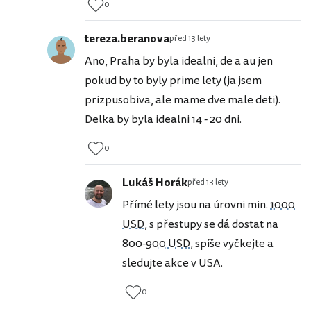
0
tereza.beranova
před 13 lety
Ano, Praha by byla idealni, de a au jen
pokud by to byly prime lety (ja jsem
prizpusobiva, ale mame dve male deti).
Delka by byla idealni 14 - 20 dni.
0
Lukáš Horák
před 13 lety
Přímé lety jsou na úrovni min.
1000
USD
, s přestupy se dá dostat na
800-
900 USD
, spíše vyčkejte a
sledujte akce v USA.
0