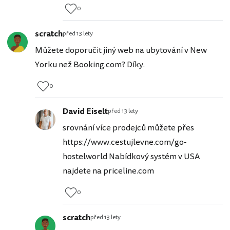
0
scratch
před 13 lety
Můžete doporučit jiný web na ubytování v New
Yorku než Booking.com? Díky.
0
David Eiselt
před 13 lety
srovnání více prodejců můžete přes
https://www.cestujlevne.com/go-
hostelworld Nabídkový systém v USA
najdete na priceline.com
0
scratch
před 13 lety