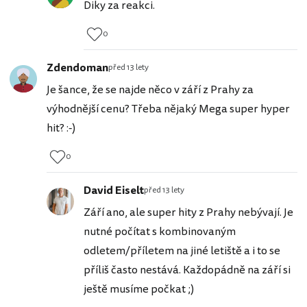
Diky za reakci.
0
Zdendoman
před 13 lety
Je šance, že se najde něco v září z Prahy za
výhodnější cenu? Třeba nějaký Mega super hyper
hit? :-)
0
David Eiselt
před 13 lety
Září ano, ale super hity z Prahy nebývají. Je
nutné počítat s kombinovaným
odletem/příletem na jiné letiště a i to se
příliš často nestává. Každopádně na září si
ještě musíme počkat ;)