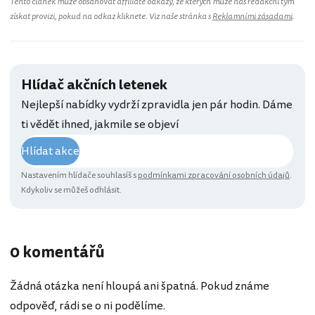
Tento článek může obsahovat affiliate odkazy, ze kterých může náš redakční tým
získat provizi, pokud na odkaz kliknete. Viz naše stránka s
Reklamními zásadami
.
Hlídač akčních letenek
Nejlepší nabídky vydrží zpravidla jen pár hodin. Dáme
ti vědět ihned, jakmile se objeví
Hlídat akce
Nastavením hlídače souhlasíš s
podmínkami zpracování osobních údajů
.
Kdykoliv se můžeš odhlásit.
0 komentářů
Žádná otázka není hloupá ani špatná. Pokud známe
odpověď, rádi se o ni podělíme.