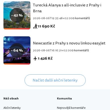
Turecká Alanya s all-inclusvie z Prahy i
Brna
- 42 %
2026-08-06T19:35:48+02:00
0 komentářů
11 690 Kč
Newcastle z Prahy s novou linkou easyJet
- 64 %
2026-08-06T16:16:21+02:00
0 komentářů
1 426 Kč
Načíst další akční letenky
Náš obsah
Komunita
Akční letenky
Nejnovější komentáře