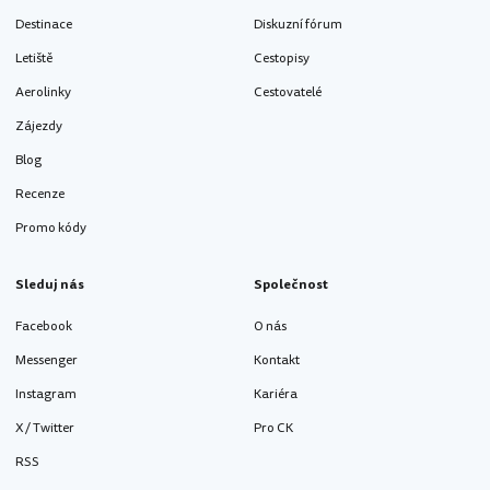
Destinace
Diskuzní fórum
Letiště
Cestopisy
Aerolinky
Cestovatelé
Zájezdy
Blog
Recenze
Promo kódy
Sleduj nás
Společnost
Facebook
O nás
Messenger
Kontakt
Instagram
Kariéra
X / Twitter
Pro CK
RSS