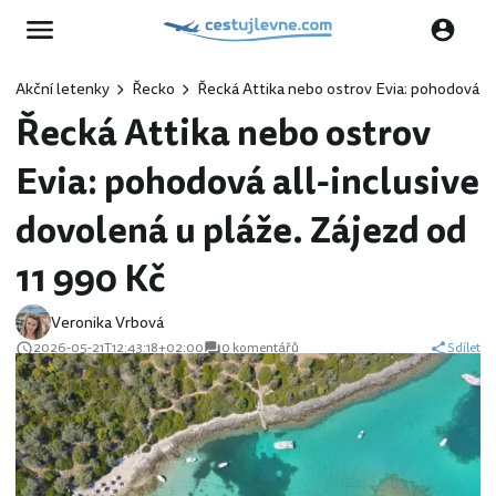
Akční letenky
Řecko
Řecká Attika nebo ostrov Evia: pohodová al
Řecká Attika nebo ostrov
Evia: pohodová all-inclusive
dovolená u pláže. Zájezd od
11 990 Kč
Veronika Vrbová
2026-05-21T12:43:18+02:00
0 komentářů
Sdílet