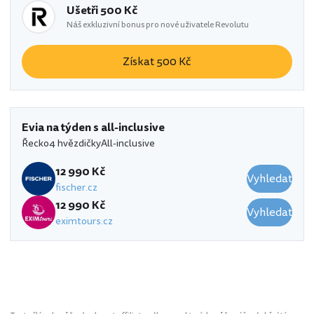
Ušetři 500 Kč
Náš exkluzivní bonus pro nové uživatele Revolutu
Získat 500 Kč
Evia na týden s all-inclusive
Řecko
4 hvězdičky
All-inclusive
12 990 Kč
Vyhledat
fischer.cz
12 990 Kč
Vyhledat
eximtours.cz