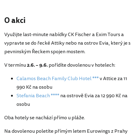
O akci
Využijte last-minute nabídky CK Fischer a Exim Tours a
vypravte se do řecké Attiky nebo na ostrov Evia, který je s
pevninským Řeckem spojen mostem.
V termínu
2.6. – 9.6.
pořídíte dovolenou v hotelech:
Calamos Beach Family Club Hotel ***
v Attice za 11
990 Kč na osobu
Stefania Beach ****
na ostrově Evia za 12 990 Kč na
osobu
Oba hotely se nachází přímo u pláže.
Na dovolenou poletíte přímým letem Eurowings z Prahy