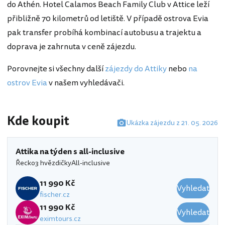
do Athén. Hotel Calamos Beach Family Club v Attice leží
přibližně 70 kilometrů od letiště. V případě ostrova Evia
pak transfer probíhá kombinací autobusu a trajektu a
doprava je zahrnuta v ceně zájezdu.
Porovnejte si všechny další
zájezdy do Attiky
nebo
na
ostrov Evia
v našem vyhledávači.
Kde koupit
Ukázka zájezdu z 21. 05. 2026
Attika na týden s all-inclusive
Řecko
3 hvězdičky
All-inclusive
11 990 Kč
Vyhledat
fischer.cz
11 990 Kč
Vyhledat
eximtours.cz