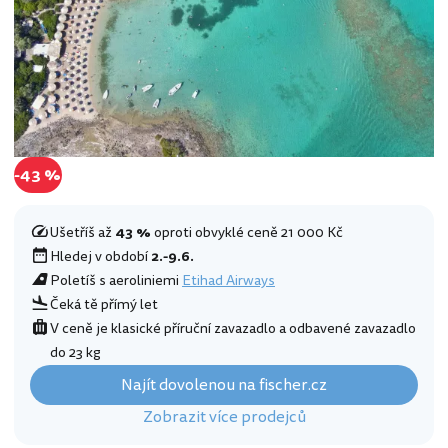
-43 %
Ušetříš až
43 %
oproti obvyklé ceně 21 000 Kč
Hledej v období
2.-9.6.
Poletíš s aeroliniemi
Etihad Airways
Čeká tě přímý let
V ceně je klasické příruční zavazadlo a odbavené zavazadlo
do 23 kg
Najít dovolenou na fischer.cz
Zobrazit více prodejců