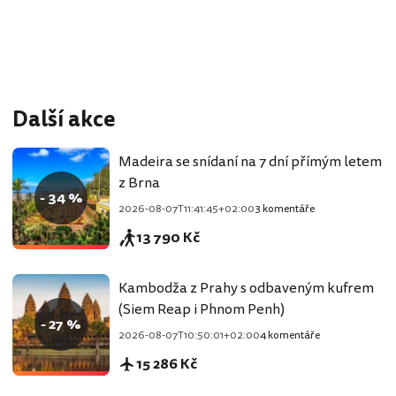
Další akce
Madeira se snídaní na 7 dní přímým letem
z Brna
- 34 %
2026-08-07T11:41:45+02:00
3 komentáře
13 790 Kč
Kambodža z Prahy s odbaveným kufrem
(Siem Reap i Phnom Penh)
- 27 %
2026-08-07T10:50:01+02:00
4 komentáře
15 286 Kč