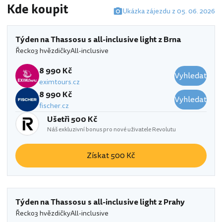
Kde koupit
Ukázka zájezdu z 05. 06. 2026
Týden na Thassosu s all-inclusive light z Brna
Řecko
3 hvězdičky
All-inclusive
8 990 Kč
Vyhledat
eximtours.cz
8 990 Kč
Vyhledat
fischer.cz
Ušetři 500 Kč
Náš exkluzivní bonus pro nové uživatele Revolutu
Získat 500 Kč
Týden na Thassosu s all-inclusive light z Prahy
Řecko
3 hvězdičky
All-inclusive