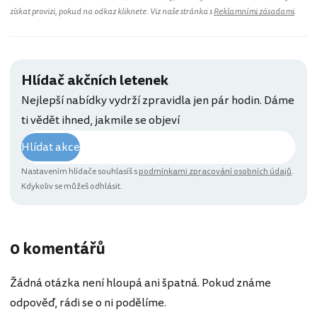
získat provizi, pokud na odkaz kliknete. Viz naše stránka s
Reklamními zásadami
.
Hlídač akčních letenek
Nejlepší nabídky vydrží zpravidla jen pár hodin. Dáme
ti vědět ihned, jakmile se objeví
Hlídat akce
Nastavením hlídače souhlasíš s
podmínkami zpracování osobních údajů
.
Kdykoliv se můžeš odhlásit.
0 komentářů
Žádná otázka není hloupá ani špatná. Pokud známe
odpověď, rádi se o ni podělíme.