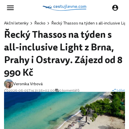
Akční letenky
Řecko
Řecký Thassos na týden s all-inclusive Ligh
Řecký Thassos na týden s
all-inclusive Light z Brna,
Prahy i Ostravy. Zájezd od 8
990 Kč
Veronika Vrbová
2026-06-05T14:31:56+02:00
0 komentářů
Sdílet