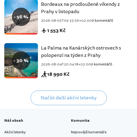
Bordeaux na prodloužené víkendy z
Prahy v listopadu
- 56 %
2026-08-05T09:33:56+02:00
0 komentářů
1 553 Kč
La Palma na Kanárských ostrovech s
polopenzí na týden z Prahy
- 30 %
2026-08-04T20:04:18+02:00
0 komentářů
18 990 Kč
Načíst další akční letenky
Náš obsah
Komunita
Akční letenky
Nejnovější komentáře