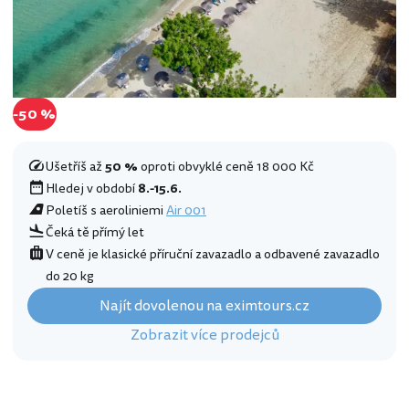
-50 %
Ušetříš až
50 %
oproti obvyklé ceně 18 000 Kč
Hledej v období
8.-15.6.
Poletíš s aeroliniemi
Air 001
Čeká tě přímý let
V ceně je klasické příruční zavazadlo a odbavené zavazadlo
do 20 kg
Najít dovolenou na eximtours.cz
Zobrazit více prodejců