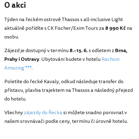
O akci
Týden na řeckém ostrově Thassos s all-inclusive Light
aktuálně pořídíte s CK Fischer/Exim Tours za
8 990 Kč
na
osobu.
Zájezd je dostupný v termínu
8.–15. 6.
s odletem z
Brna,
Prahy i Ostravy
. Ubytováni budete v hotelu
Rachoni
Amazing ***
.
Poletíte do řecké Kavaly, odkud následuje transfer do
přístavu, plavba trajektem na Thassos a následný přejezd
do hotelu.
Všechny
zájezdy do Řecka
si můžete snadno porovnat v
našem srovnávači podle ceny, termínu či úrovně hotelu.