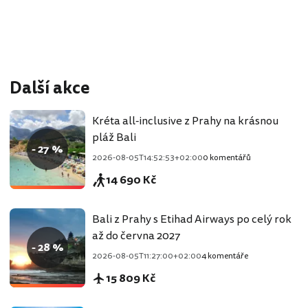
Další akce
Kréta all-inclusive z Prahy na krásnou
pláž Bali
- 27 %
2026-08-05T14:52:53+02:00
0 komentářů
14 690 Kč
Bali z Prahy s Etihad Airways po celý rok
až do června 2027
- 28 %
2026-08-05T11:27:00+02:00
4 komentáře
15 809 Kč