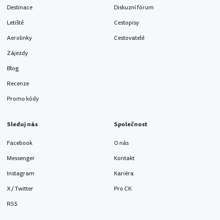
Destinace
Diskuzní fórum
Letiště
Cestopisy
Aerolinky
Cestovatelé
Zájezdy
Blog
Recenze
Promo kódy
Sleduj nás
Společnost
Facebook
O nás
Messenger
Kontakt
Instagram
Kariéra
X / Twitter
Pro CK
RSS