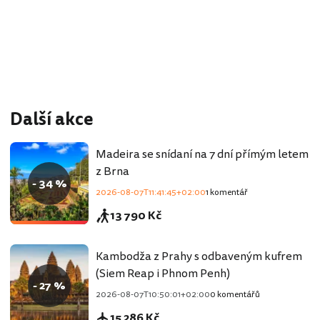
Další akce
Madeira se snídaní na 7 dní přímým letem
z Brna
- 34 %
2026-08-07T11:41:45+02:00
1 komentář
13 790 Kč
Kambodža z Prahy s odbaveným kufrem
(Siem Reap i Phnom Penh)
- 27 %
2026-08-07T10:50:01+02:00
0 komentářů
15 286 Kč