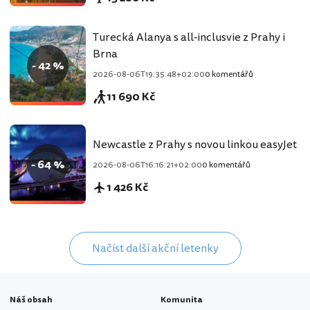
Turecká Alanya s all-inclusvie z Prahy i
Brna
- 42 %
2026-08-06T19:35:48+02:00
0 komentářů
11 690 Kč
Newcastle z Prahy s novou linkou easyJet
- 64 %
2026-08-06T16:16:21+02:00
0 komentářů
1 426 Kč
Načíst další akční letenky
Náš obsah
Komunita