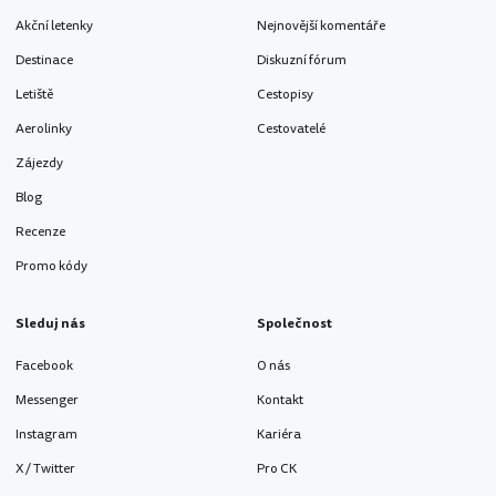
Akční letenky
Nejnovější komentáře
Destinace
Diskuzní fórum
Letiště
Cestopisy
Aerolinky
Cestovatelé
Zájezdy
Blog
Recenze
Promo kódy
Sleduj nás
Společnost
Facebook
O nás
Messenger
Kontakt
Instagram
Kariéra
X / Twitter
Pro CK