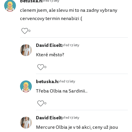
betuska.h
před 13 lety
clenem jsem, ale slevu mi to na zadny vybrany
cervencovy termin nenabizi :(
0
David Eiselt
před 13 lety
Které město?
0
betuska.h
před 13 lety
Třeba Olbia na Sardinii...
0
David Eiselt
před 13 lety
Mercure Olbia je v té akci, ceny už jsou