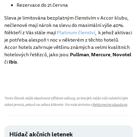
Rezervace do 21.června
Sleva je limitována bezplatným členstvím v Accor klubu,
nečlenové mají nárok na slevu do maximální výše 40%.
Někteří z Vás stále mají
Platinum členství
, k jehož aktivaci
je potřeba alespoň 1 noc v některém z těchto hotelů.
Accor hotels zahrnuje většinu známých a velmi kvalitních
hotelových řetězců, jako jsou:
Pullman
,
Mercure
,
Novotel
či
Ibis
.
Tento článek může obsahovat affiliate odkazy, ze kterých může náš redakční tým
získat provizi, pokud na odkaz kliknete. Viz naše stránka s
Reklamními zásadami
.
Hlídač akčních letenek