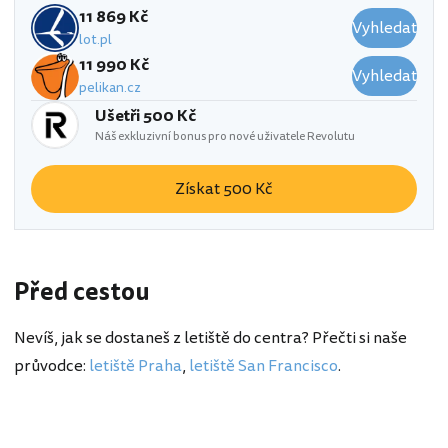
11 869 Kč
Vyhledat
lot.pl
11 990 Kč
Vyhledat
pelikan.cz
Ušetři 500 Kč
Náš exkluzivní bonus pro nové uživatele Revolutu
Získat 500 Kč
Před cestou
Nevíš, jak se dostaneš z letiště do centra? Přečti si naše
průvodce:
letiště Praha
,
letiště San Francisco
.