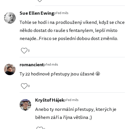
Sue Ellen Ewing
před měs
Tohle se hodí i na prodloužený víkend, když se chce
někdo dostat do rauše s fentanylem, lepší místo
nenajde...Frisco se poslední dobou dost změnilo.
3
romancient
před měs
Ty 22 hodinové přestupy jsou úžasné 🤩
0
Kryštof Hájek
před měs
Anebo ty normální přestupy, kterých je
během září a října většina ;)