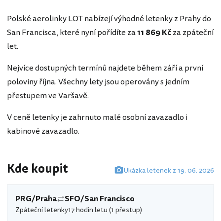
Polské aerolinky LOT nabízejí výhodné letenky z Prahy do
San Francisca, které nyní pořídíte za
11 869 Kč
za zpáteční
let.
Nejvíce dostupných termínů najdete během září a první
poloviny října. Všechny lety jsou operovány s jedním
přestupem ve Varšavě.
V ceně letenky je zahrnuto malé osobní zavazadlo i
kabinové zavazadlo.
Kde koupit
Ukázka letenek z 19. 06. 2026
PRG/Praha
SFO/San Francisco
Zpáteční letenky
17 hodin letu (1 přestup)