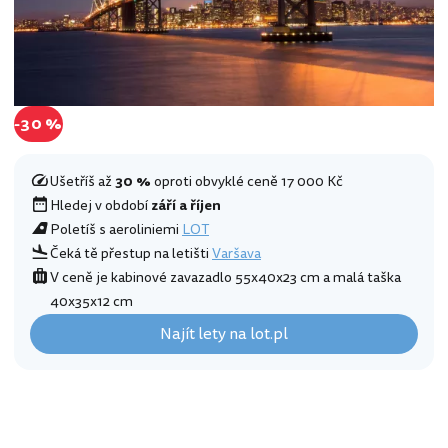
-30 %
Ušetříš až
30 %
oproti obvyklé ceně 17 000 Kč
Hledej v období
září a říjen
Poletíš s aeroliniemi
LOT
Čeká tě přestup na letišti
Varšava
V ceně je kabinové zavazadlo 55x40x23 cm a malá taška
40x35x12 cm
Najít lety na lot.pl