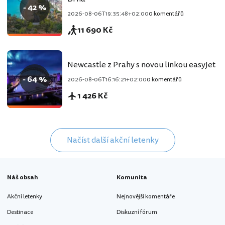
- 42 %
2026-08-06T19:35:48+02:00
0 komentářů
11 690 Kč
Newcastle z Prahy s novou linkou easyJet
- 64 %
2026-08-06T16:16:21+02:00
0 komentářů
1 426 Kč
Načíst další akční letenky
Náš obsah
Komunita
Akční letenky
Nejnovější komentáře
Destinace
Diskuzní fórum