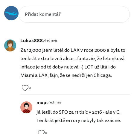
Lukas888
před měs
Za 12,000 jsem letěl do LAX v roce 2000 a byla to
tenkrát extra levná akce....fantazie, že letenková
inflace je od té doby nulová :-) LOT už lítá i do
Miami a LAX, fajn, že se nedrží jen Chicaga.
0
mxp
před měs
Já letěl do SFO za 11 tisíc v 2016 - ale v C.
Tenkrát ještě errory nebyly tak vzácné.
0