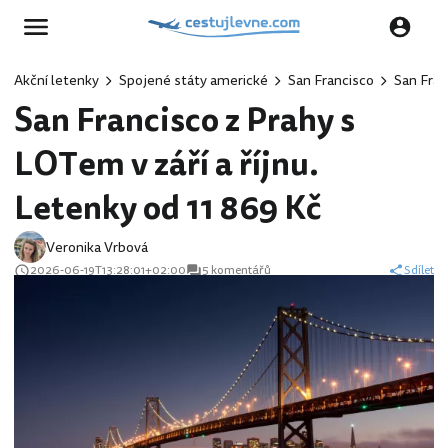
Akční letenky
Spojené státy americké
San Francisco
San Fran
San Francisco z Prahy s
LOTem v září a říjnu.
Letenky od 11 869 Kč
Veronika Vrbová
2026-06-19T13:28:01+02:00
5 komentářů
Sdílet