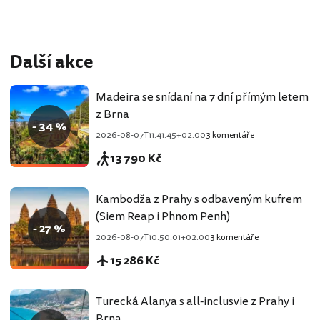
Další akce
Madeira se snídaní na 7 dní přímým letem
z Brna
- 34 %
2026-08-07T11:41:45+02:00
3 komentáře
13 790 Kč
Kambodža z Prahy s odbaveným kufrem
(Siem Reap i Phnom Penh)
- 27 %
2026-08-07T10:50:01+02:00
3 komentáře
15 286 Kč
Turecká Alanya s all-inclusvie z Prahy i
Brna