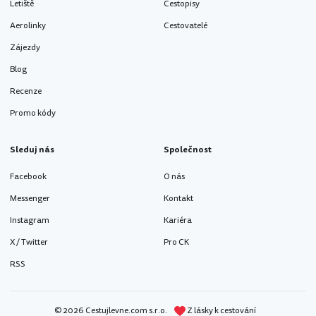
Letiště
Cestopisy
Aerolinky
Cestovatelé
Zájezdy
Blog
Recenze
Promo kódy
Sleduj nás
Společnost
Facebook
O nás
Messenger
Kontakt
Instagram
Kariéra
X / Twitter
Pro CK
RSS
© 2026 Cestujlevne.com s.r.o.
Z lásky k cestování