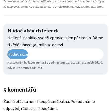
Tento článek může obsahovat affiliate odkazy, ze kterých může náš redakční tým
získat provizi, pokud na odkaz kliknete. Viz naše stránka s
Reklamními zásadami
.
Hlídač akčních letenek
Nejlepší nabídky vydrží zpravidla jen pár hodin. Dáme
ti vědět ihned, jakmile se objeví
Hlídat akce
Nastavením hlídače souhlasíš s
podmínkami zpracování osobních údajů
.
Kdykoliv se můžeš odhlásit.
5 komentářů
Žádná otázka není hloupá ani špatná. Pokud známe
odpověď, rádi se o ni podělíme.