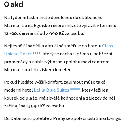
O akci
Na týdenní last minute dovolenou do oblíbeného
Marmarisu na Egejské riviéře můžete vyrazit v termínu
12.–20. června
už od
7 990 Kč
za osobu.
Nejlevnější nabídka aktuálně směřuje do hotelu
Class
Unique Beach****
, který se nachází přímo u pobřežní
promenády a nabízí výbornou polohu mezi centrem
Marmarisu a letoviskem Icmeler.
Pokud hledáte vyšší komfort, zaujmout může také
moderní hotel
Lalila Blue Suites *****,
který leží jen
kousek od pláže, má skvělé hodnocení a zájezdy do něj
začínají na 13 990 Kč za osobu.
Do Dalamanu poletíte z Prahy se společností Smartwings.