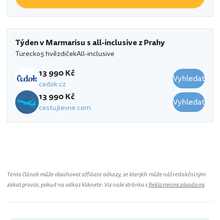
Týden v Marmarisu s all-inclusive z Prahy
Turecko
5 hvězdiček
All-inclusive
13 990 Kč
Vyhledat
cedok.cz
13 990 Kč
Vyhledat
cestujlevne.com
Tento článek může obsahovat affiliate odkazy, ze kterých může náš redakční tým
získat provizi, pokud na odkaz kliknete. Viz naše stránka s
Reklamními zásadami
.