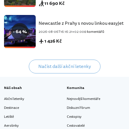
11 690 Kč
Newcastle z Prahy s novou linkou easyJet
- 64 %
2026-08-06T16:16:21+02:00
0 komentářů
1 426 Kč
Načíst další akční letenky
Náš obsah
Komunita
Akční letenky
Nejnovější komentáře
Destinace
Diskuzní fórum
Letiště
Cestopisy
Aerolinky
Cestovatelé