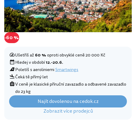
-60 %
Ušetříš až
60 %
oproti obvyklé ceně 20 000 Kč
Hledej v období
12.-20.6.
Poletíš s aeroliniemi
Smartwings
Čeká tě přímý let
V ceně je klasické příruční zavazadlo a odbavené zavazadlo
do 23 kg
Najít dovolenou na cedok.cz
Zobrazit více prodejců