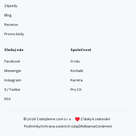
Zájezdy
Blog
Recenze
Promo kódy
Sleduj nás
Společnost
Facebook
O nás
Messenger
Kontakt
Instagram
Kariéra
X / Twitter
Pro CK
RSS
© 2026 Cestujlevne.com s.r.o.
Z lásky k cestování
Podmínky
Ochrana osobních údajů
Reklama
Oznámení