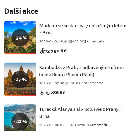
Další akce
Madeira se snídaní na 7 dní přímým letem
z Brna
- 34 %
2026-08-07T11:41:45+02:00
3 komentáře
13 790 Kč
Kambodža z Prahy s odbaveným kufrem
(Siem Reap i Phnom Penh)
- 27 %
2026-08-07T10:50:01+02:00
1 komentář
15 286 Kč
Turecká Alanya s all-inclusvie z Prahy i
Brna
- 42 %
2026-08-06T19:35:48+02:00
0 komentářů