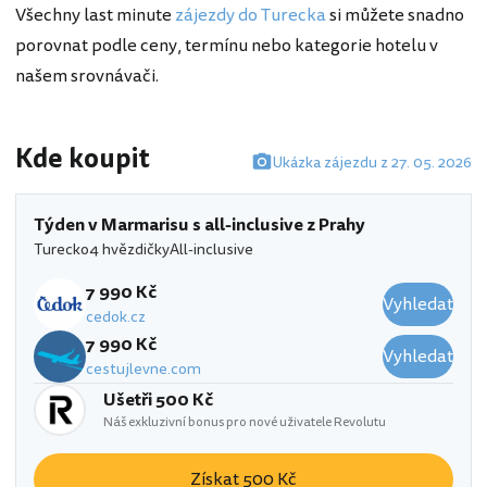
Všechny last minute
zájezdy do Turecka
si můžete snadno
porovnat podle ceny, termínu nebo kategorie hotelu v
našem srovnávači.
Kde koupit
Ukázka zájezdu z 27. 05. 2026
Týden v Marmarisu s all-inclusive z Prahy
Turecko
4 hvězdičky
All-inclusive
7 990 Kč
Vyhledat
cedok.cz
7 990 Kč
Vyhledat
cestujlevne.com
Ušetři 500 Kč
Náš exkluzivní bonus pro nové uživatele Revolutu
Získat 500 Kč