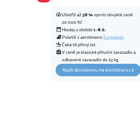
Ušetříš až
38 %
oproti obvyklé ceně
20 000 Kč
Hledej v období
1.-8.6.
Poletíš s aeroliniemi
Eurowings
Čeká tě přímý let
V ceně je klasické příruční zavazadlo a
odbavené zavazadlo do 23 kg
Najít dovolenou na eximtours.cz