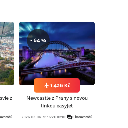
- 64 %
1 426 Kč
svie z
Newcastle z Prahy s novou
linkou easyJet
mentářů
2026-08-06T16:16:21+02:00
0 komentářů