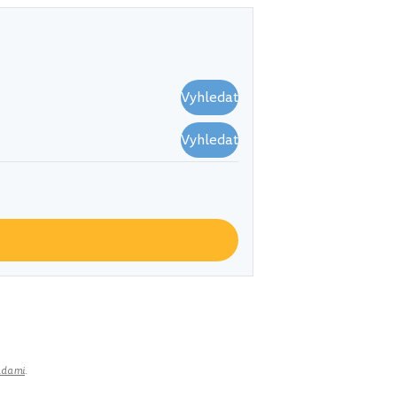
Vyhledat
Vyhledat
adami
.