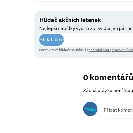
Hlídač akčních letenek
Nejlepší nabídky vydrží zpravidla jen pár ho
Hlídat akce
Nastavením hlídače souhlasíš s
podmínkami zpracování oso
0 komentář
Žádná otázka není hlou