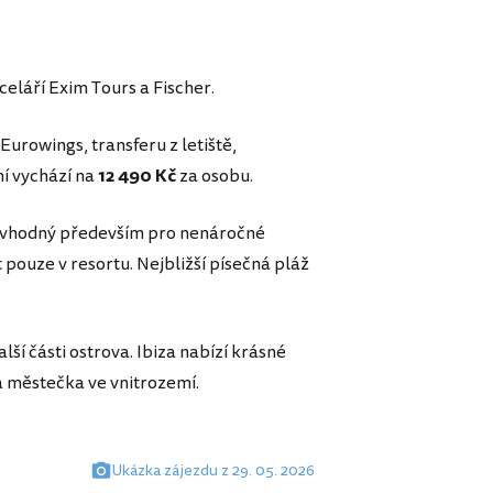
celáří Exim Tours a Fischer.
Eurowings, transferu z letiště,
ní vychází na
12 490 Kč
za osobu.
je vhodný především pro nenáročné
t pouze v resortu. Nejbližší písečná pláž
lší části ostrova. Ibiza nabízí krásné
á městečka ve vnitrozemí.
Ukázka zájezdu z 29. 05. 2026