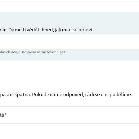
din. Dáme ti vědět ihned, jakmile se objeví
bních údajů
. Kdykoliv se můžeš odhlásit.
ů
pá ani špatná. Pokud známe odpověď, rádi se o ni podělíme.