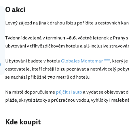
O akci
Levný zájezd na jinak drahou Ibizu pořídíte u cestovních kan
Týdenní dovolená v termínu
1.–8.6.
včetně letenek z Prahy s 
ubytování v tříhvězdičkovém hotelu a all-inclusive stravová
Ubytováni budete v hotelu
Globales Montemar ***
, který 
cestovatele, kteří chtějí Ibizu poznávat a netrávit celý poby
se nachází přibližně 750 metrů od hotelu.
Na místě doporučujeme
půjčit si auto
a vydat se objevovat da
pláže, skryté zátoky s průzračnou vodou, vyhlídky i malebn
Kde koupit