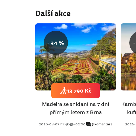
Další akce
- 34 %
-
13 790 Kč
Madeira se snídaní na 7 dní
Kambo
přímým letem z Brna
kuf
2026-08-07T11:41:45+02:00
3 komentáře
2026-