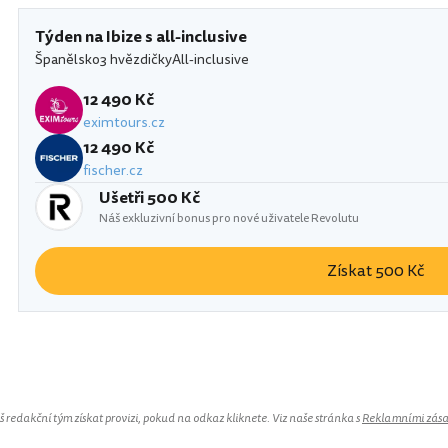
Týden na Ibize s all-inclusive
Španělsko
3 hvězdičky
All-inclusive
12 490 Kč
eximtours.cz
12 490 Kč
fischer.cz
Ušetři 500 Kč
Náš exkluzivní bonus pro nové uživatele Revolutu
Získat 500 Kč
Globales Montemar
redakční tým získat provizi, pokud na odkaz kliknete. Viz naše stránka s
Reklamními zás