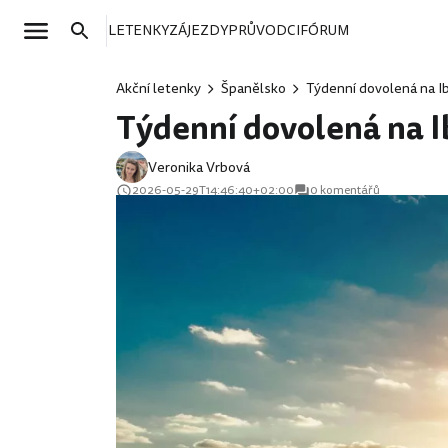
LETENKY
ZÁJEZDY
PRŮVODCI
FÓRUM
Akční letenky
Španělsko
Týdenní dovolená na Ibi
Týdenní dovolená na Ib
Veronika Vrbová
2026-05-29T14:46:40+02:00
0 komentářů