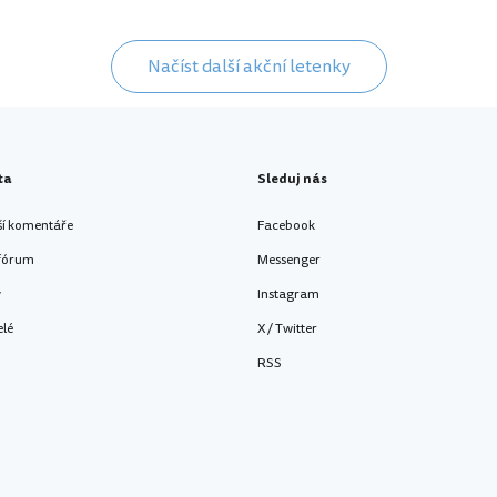
Načíst další akční letenky
ta
Sleduj nás
ší komentáře
Facebook
 fórum
Messenger
y
Instagram
elé
X / Twitter
RSS