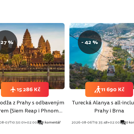
 27 %
- 42 %
15 286 Kč
11 690 Kč
dža z Prahy s odbaveným
Turecká Alanya s all-inclu
rem (Siem Reap i Phnom
Prahy i Brna
Penh)
08-07T10:50:01+02:00
1 komentář
2026-08-06T19:35:48+02:00
0 ko