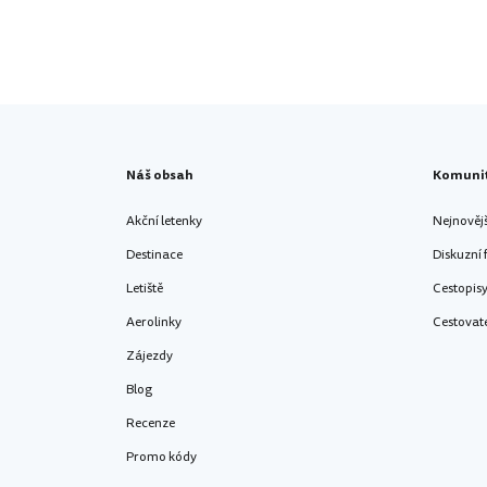
Náš obsah
Komuni
Akční letenky
Nejnověj
Destinace
Diskuzní
Letiště
Cestopis
Aerolinky
Cestovat
Zájezdy
Blog
Recenze
Promo kódy