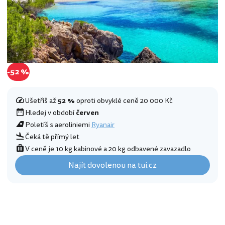
-52 %
Ušetříš až
52 %
oproti obvyklé ceně 20 000 Kč
Hledej v období
červen
Poletíš s aeroliniemi
Ryanair
Čeká tě přímý let
V ceně je 10 kg kabinové a 20 kg odbavené zavazadlo
Najít dovolenou na tui.cz