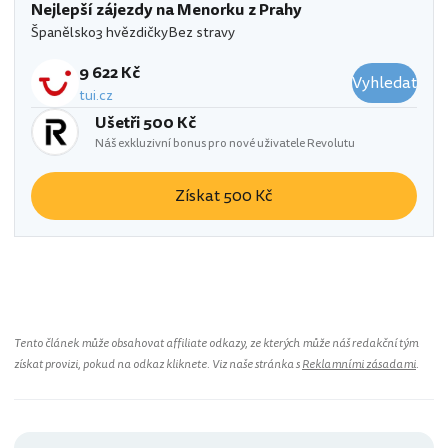
Nejlepší zájezdy na Menorku z Prahy
Španělsko
3 hvězdičky
Bez stravy
9 622 Kč
Vyhledat
tui.cz
Ušetři 500 Kč
Náš exkluzivní bonus pro nové uživatele Revolutu
Získat 500 Kč
Tento článek může obsahovat affiliate odkazy, ze kterých může náš redakční tým
získat provizi, pokud na odkaz kliknete. Viz naše stránka s
Reklamními zásadami
.