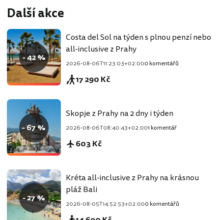
Další akce
Costa del Sol na týden s plnou penzí nebo
all-inclusive z Prahy
- 42 %
2026-08-06T11:23:03+02:00
0 komentářů
17 290 Kč
Skopje z Prahy na 2 dny i týden
- 67 %
2026-08-06T08:40:43+02:00
1 komentář
603 Kč
Kréta all-inclusive z Prahy na krásnou
pláž Bali
- 27 %
2026-08-05T14:52:53+02:00
0 komentářů
14 690 Kč