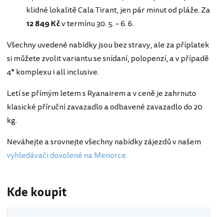
klidné lokalitě Cala Tirant, jen pár minut od pláže. Za
12 849 Kč
v termínu 30. 5. – 6. 6.
Všechny uvedené nabídky jsou bez stravy, ale za příplatek
si můžete zvolit variantu se snídaní, polopenzí, a v případě
4* komplexu i all inclusive.
Letí se přímým letem s Ryanairem a v ceně je zahrnuto
klasické příruční zavazadlo a odbavené zavazadlo do 20
kg.
Neváhejte a srovnejte všechny nabídky zájezdů v našem
vyhledávači dovolené na Menorce.
Kde koupit