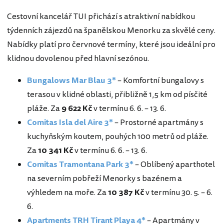
Cestovní kancelář TUI přichází s atraktivní nabídkou
týdenních zájezdů na španělskou Menorku za skvělé ceny.
Nabídky platí pro červnové termíny, které jsou ideální pro
klidnou dovolenou před hlavní sezónou.
Bungalows Mar Blau 3*
– Komfortní bungalovy s
terasou v klidné oblasti, přibližně 1,5 km od písčité
pláže. Za
9 622 Kč
v termínu 6. 6. – 13. 6.
Comitas Isla del Aire 3*
– Prostorné apartmány s
kuchyňským koutem, pouhých 100 metrů od pláže.
Za
10 341 Kč
v termínu 6. 6. – 13. 6.
Comitas Tramontana Park 3*
– Oblíbený aparthotel
na severním pobřeží Menorky s bazénem a
výhledem na moře. Za
10 387 Kč
v termínu 30. 5. – 6.
6.
Apartments TRH Tirant Playa 4*
– Apartmány v