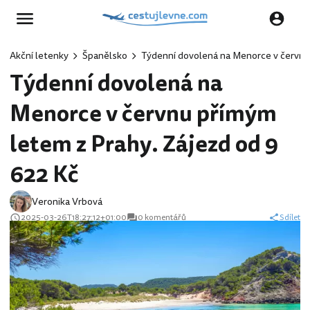
Akční letenky
Španělsko
Týdenní dovolená na Menorce v červnu
Týdenní dovolená na
Menorce v červnu přímým
letem z Prahy. Zájezd od 9
622 Kč
Veronika Vrbová
2025-03-26T18:27:12+01:00
0 komentářů
Sdílet