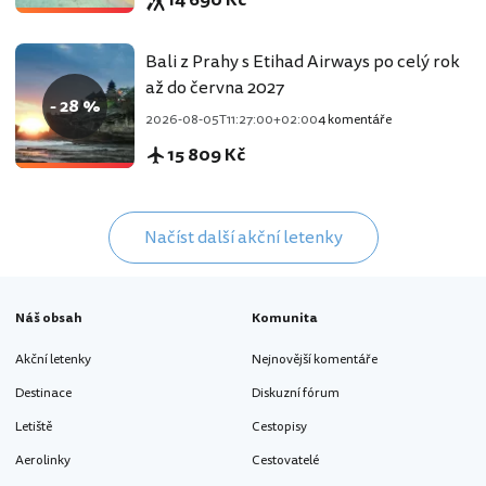
Bali z Prahy s Etihad Airways po celý rok
až do června 2027
- 28 %
2026-08-05T11:27:00+02:00
4 komentáře
15 809 Kč
Načíst další akční letenky
Náš obsah
Komunita
Akční letenky
Nejnovější komentáře
Destinace
Diskuzní fórum
Letiště
Cestopisy
Aerolinky
Cestovatelé