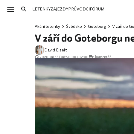
LETENKY
ZÁJEZDY
PRŮVODCI
FÓRUM
Akční letenky
Švédsko
Göteborg
V září do G
V září do Goteborgu ne
David Eiselt
2020-08-18T08:50:00+02:00
1 komentář