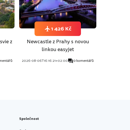
1 426 Kč
svie z
Newcastle z Prahy s novou
linkou easyJet
mentářů
2026-08-06T16:16:21+02:00
0 komentářů
Společnost