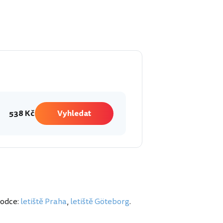
538 Kč
Vyhledat
vodce:
letiště Praha
,
letiště Göteborg
.