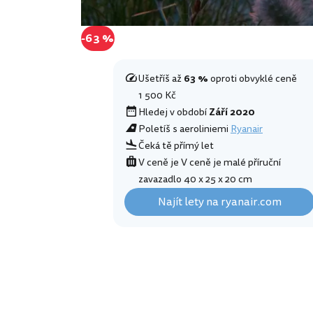
-63 %
Ušetříš až
63 %
oproti obvyklé ceně
1 500 Kč
Hledej v období
Září 2020
Poletíš s aeroliniemi
Ryanair
Čeká tě přímý let
V ceně je V ceně je malé příruční
zavazadlo 40 x 25 x 20 cm
Najít lety na ryanair.com