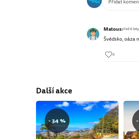
Matous
před 6 lety
Švédsko, oáza n
0
Další akce
- 34 %
-