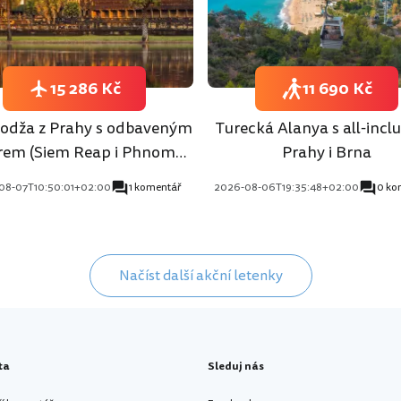
15 286 Kč
11 690 Kč
dža z Prahy s odbaveným
Turecká Alanya s all-inclu
rem (Siem Reap i Phnom
Prahy i Brna
Penh)
08-07T10:50:01+02:00
1 komentář
2026-08-06T19:35:48+02:00
0 ko
Načíst další akční letenky
ta
Sleduj nás