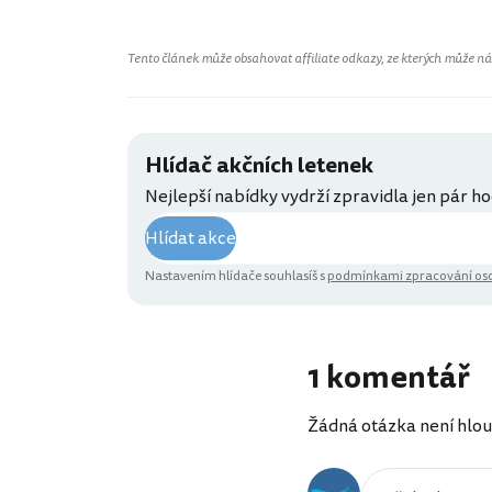
Tento článek může obsahovat affiliate odkazy, ze kterých může náš 
Hlídač akčních letenek
Nejlepší nabídky vydrží zpravidla jen pár ho
Hlídat akce
Nastavením hlídače souhlasíš s
podmínkami zpracování oso
1 komentář
Žádná otázka není hlou