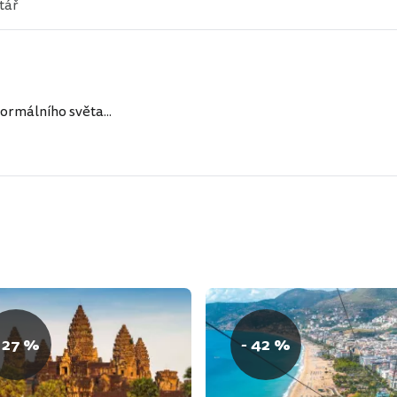
ormálního světa...
 27 %
- 42 %