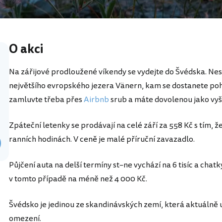
O akci
Na zářijové prodloužené víkendy se vydejte do Švédska. Nes
největšího evropského jezera Vänern, kam se dostanete po
zamluvte třeba přes
Airbnb
srub a máte dovolenou jako vyš
Zpáteční letenky se prodávají na celé září za 558 Kč s tím, že
ranních hodinách. V ceně je malé příruční zavazadlo.
Půjčení auta na delší termíny st–ne vychází na 6 tisíc a chatk
v tomto případě na méně než 4 000 Kč.
Švédsko je jedinou ze skandinávských zemí, která aktuáln
omezení.