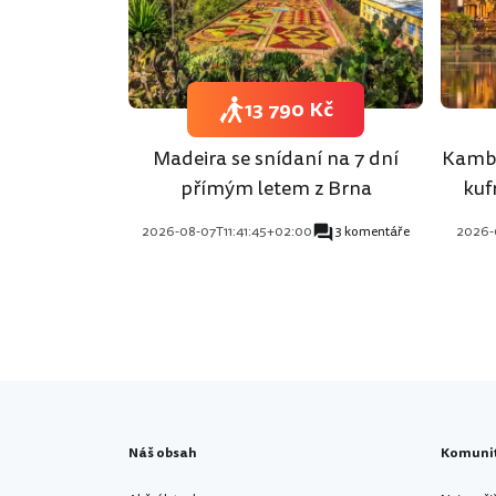
13 790 Kč
Madeira se snídaní na 7 dní
Kambo
přímým letem z Brna
kuf
2026-08-07T11:41:45+02:00
3 komentáře
2026-
Náš obsah
Komuni