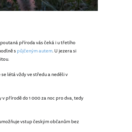
poutaná příroda vás čeká i u třetího
hodlně s
půjčeným autem
. U jezera si
itou.
 se létá vždy ve středu a neděli v
y v přírodě do 1 000 za noc pro dva, tedy
ě umožňuje vstup českým občanům bez