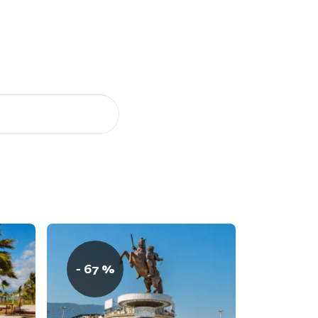
- 67 %