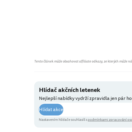
Tento článek může obsahovat affiliate odkazy, ze kterých může náš 
Hlídač akčních letenek
Nejlepší nabídky vydrží zpravidla jen pár ho
Hlídat akce
Nastavením hlídače souhlasíš s
podmínkami zpracování oso