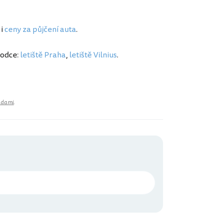
 i
ceny za půjčení auta
.
vodce:
letiště Praha
,
letiště Vilnius
.
adami
.