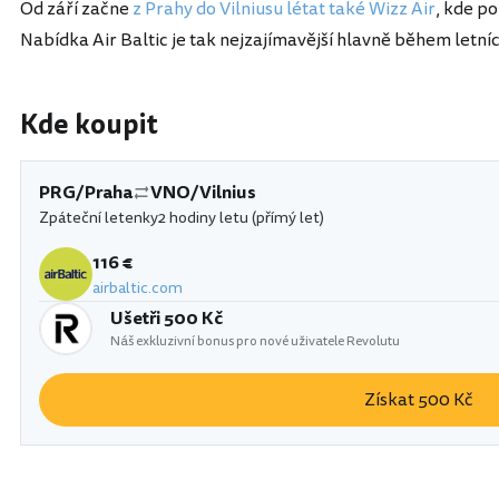
Od září začne
z Prahy do Vilniusu létat také Wizz Air
, kde po
Nabídka Air Baltic je tak nejzajímavější hlavně během letní
Kde koupit
PRG/Praha
VNO/Vilnius
Zpáteční letenky
2 hodiny letu (přímý let)
116 €
airbaltic.com
Ušetři 500 Kč
Náš exkluzivní bonus pro nové uživatele Revolutu
Získat 500 Kč