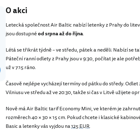
O akci
Letecká společnost Air Baltic nabízí letenky z Prahy do lite
jsou dostupné
od srpna až do října
.
Létá se třikrát týdně – ve středu, pátek a neděli. Nabízí se 
Páteční ranní odlety z Prahy jsou v 9:30, počítat je ale potřeb
už v 7:15 ráno.
Časově nejlépe vycházejí termíny od pátku do středy. Odlet z
Vilniusu ve středu až ve 20:30, takže si čas v Litvě užijete o
Nově má Air Baltic tarif Economy Mini, ve kterém je zahrn
rozměrech 40 × 30 × 15 cm. Pokud chcete i klasické kabinové
Basic a letenky vás vyjdou na
125 EUR
.