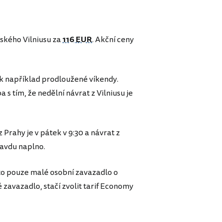
vského Vilniusu za
116 EUR
. Akční ceny
tak například prodloužené víkendy.
a s tím, že nedělní návrat z Vilniusu je
 Prahy je v pátek v 9:30 a návrat z
pravdu naplno.
uto pouze malé osobní zavazadlo o
 zavazadlo, stačí zvolit tarif Economy