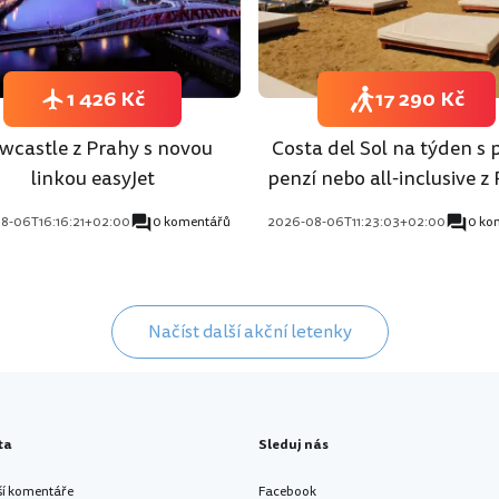
1 426 Kč
17 290 Kč
wcastle z Prahy s novou
Costa del Sol na týden s 
linkou easyJet
penzí nebo all-inclusive z
8-06T16:16:21+02:00
0 komentářů
2026-08-06T11:23:03+02:00
0 ko
Načíst další akční letenky
ta
Sleduj nás
ší komentáře
Facebook