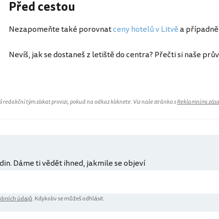
Před cestou
Nezapomeňte také porovnat
ceny hotelů v Litvě
a případně
Nevíš, jak se dostaneš z letiště do centra? Přečti si naše prů
redakční tým získat provizi, pokud na odkaz kliknete. Viz naše stránka s
Reklamními zás
din. Dáme ti vědět ihned, jakmile se objeví
bních údajů
. Kdykoliv se můžeš odhlásit.