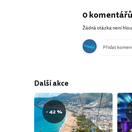
0 komentář
Žádná otázka není hlou
Další akce
- 42 %
-