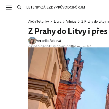
LETENKY
ZÁJEZDY
PRŮVODCI
FÓRUM
Akční letenky
Litva
Vilnius
Z Prahy do Litvy i 
Z Prahy do Litvy i přes
Veronika Vrbová
2026-05-20T11:13:06+02:00
0 komentářů