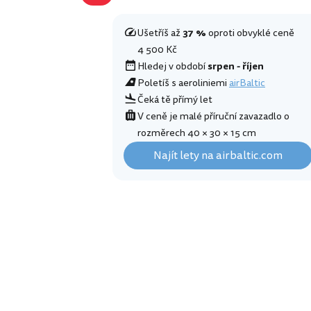
Ušetříš až
37 %
oproti obvyklé ceně
4 500 Kč
Hledej v období
srpen - říjen
Poletíš s aeroliniemi
airBaltic
Čeká tě přímý let
V ceně je malé příruční zavazadlo o
rozměrech 40 × 30 × 15 cm
Najít lety na airbaltic.com