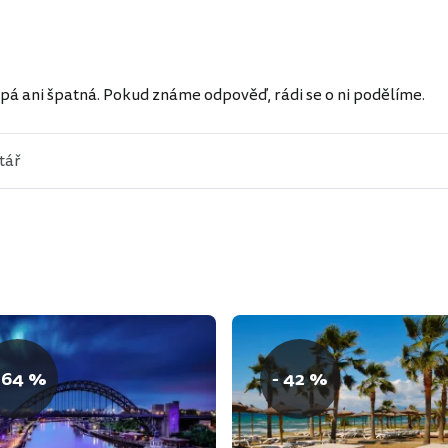
ů
pá ani špatná. Pokud známe odpověď, rádi se o ni podělíme.
 64 %
- 42 %