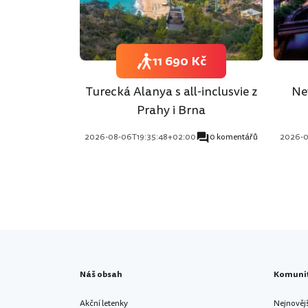
11 690 Kč
Turecká Alanya s all-inclusvie z
Ne
Prahy i Brna
2026-08-06T19:35:48+02:00
0 komentářů
2026-0
Náš obsah
Komuni
Akční letenky
Nejnověj