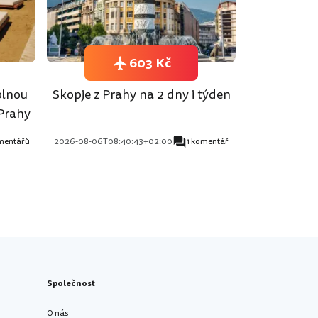
603 Kč
plnou
Skopje z Prahy na 2 dny i týden
 Prahy
mentářů
2026-08-06T08:40:43+02:00
1 komentář
Společnost
O nás