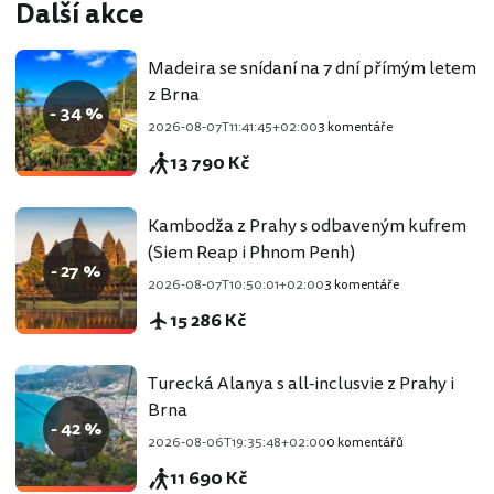
Další akce
Madeira se snídaní na 7 dní přímým letem
z Brna
- 34 %
2026-08-07T11:41:45+02:00
3 komentáře
13 790 Kč
Kambodža z Prahy s odbaveným kufrem
(Siem Reap i Phnom Penh)
- 27 %
2026-08-07T10:50:01+02:00
3 komentáře
15 286 Kč
Turecká Alanya s all-inclusvie z Prahy i
Brna
- 42 %
2026-08-06T19:35:48+02:00
0 komentářů
11 690 Kč