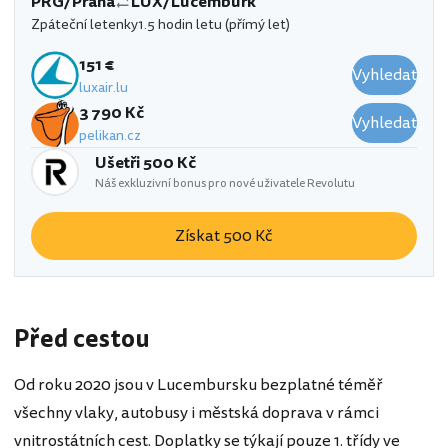
PRG/Praha
LUX/Lucemburk
Zpáteční letenky
1.5 hodin letu (přímý let)
151 €
Vyhledat
luxair.lu
3 790 Kč
Vyhledat
pelikan.cz
Ušetři 500 Kč
Náš exkluzivní bonus pro nové uživatele Revolutu
Získat 500 Kč
Před cestou
Od roku 2020 jsou v Lucembursku bezplatné téměř
všechny vlaky, autobusy i městská doprava v rámci
vnitrostátních cest. Doplatky se týkají pouze 1. třídy ve