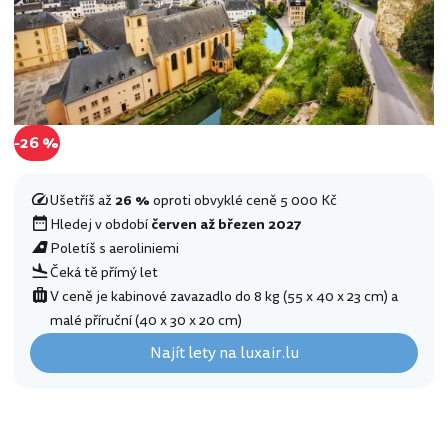
-26 %
Ušetříš až
26 %
oproti obvyklé ceně 5 000 Kč
Hledej v období
červen až březen 2027
Poletíš s aeroliniemi
Čeká tě přímý let
V ceně je kabinové zavazadlo do 8 kg (55 x 40 x 23 cm) a
malé příruční (40 x 30 x 20 cm)
Najít lety na luxair.lu