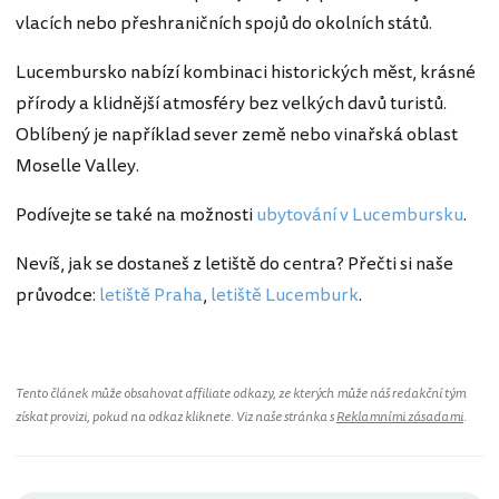
vlacích nebo přeshraničních spojů do okolních států.
Lucembursko nabízí kombinaci historických měst, krásné
přírody a klidnější atmosféry bez velkých davů turistů.
Oblíbený je například sever země nebo vinařská oblast
Moselle Valley.
Podívejte se také na možnosti
ubytování v Lucembursku
.
Nevíš, jak se dostaneš z letiště do centra? Přečti si naše
průvodce:
letiště Praha
,
letiště Lucemburk
.
Tento článek může obsahovat affiliate odkazy, ze kterých může náš redakční tým
získat provizi, pokud na odkaz kliknete. Viz naše stránka s
Reklamními zásadami
.