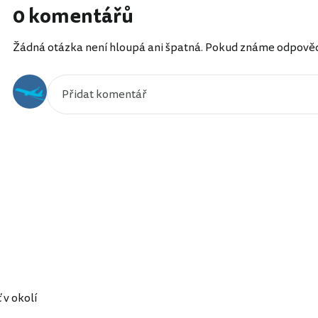
0 komentářů
Žádná otázka není hloupá ani špatná. Pokud známe odpověď, 
 v okolí