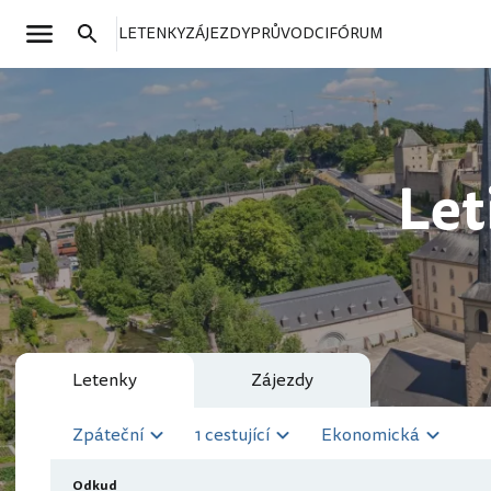
LETENKY
ZÁJEZDY
PRŮVODCI
FÓRUM
Let
Letenky
Zájezdy
Zpáteční
1 cestující
Ekonomická
Odkud