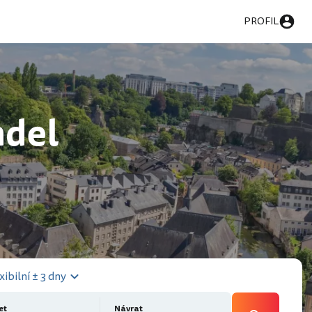
PROFIL
ndel
xibilní ± 3 dny
et
Návrat