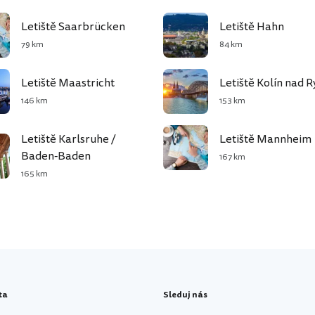
Letiště Saarbrücken
Letiště Hahn
79 km
84 km
Letiště Maastricht
Letiště Kolín nad 
146 km
153 km
Letiště Karlsruhe /
Letiště Mannheim
Baden-Baden
167 km
165 km
ta
Sleduj nás