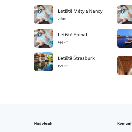
Letiště Méty a Nancy
71 km
Letiště Epinal
144 km
Letiště Štrasburk
159 km
Náš obsah
Komuni