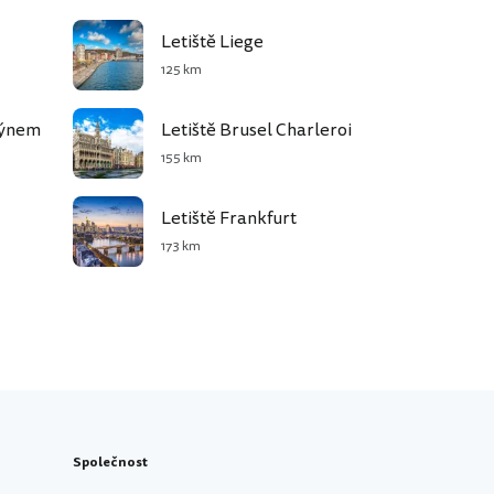
Letiště Liege
125 km
Rýnem
Letiště Brusel Charleroi
155 km
Letiště Frankfurt
173 km
Společnost