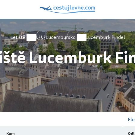
Letiště
🇱🇺 Lucembursko
Lucemburk Findel
iště Lucemburk Fi
Fle
Kam
Odl