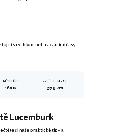
stující s rychlými odbavovacími časy.
Místní čas
Vzdálenost z ČR
16:02
579 km
tiště Lucemburk
ečtěte si naše praktické tipy a