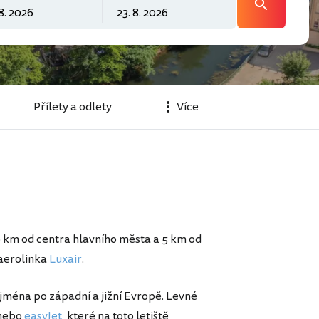
Přílety a odlety
Více
 9 km od centra hlavního města a 5 km od
 aerolinka
Luxair
.
ejména po západní a jižní Evropě. Levné
nebo
easyJet
, které na toto letiště