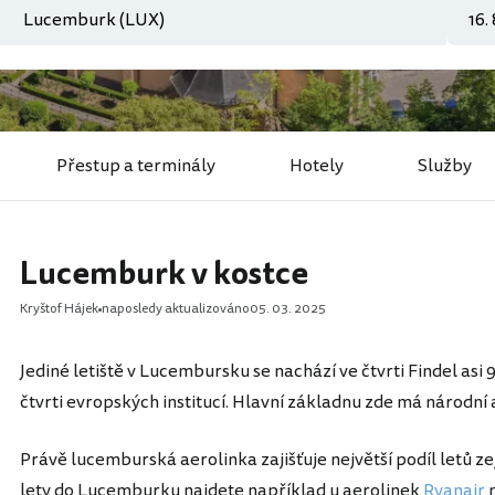
Přestup a terminály
Hotely
Služby
Lucemburk v kostce
Kryštof Hájek
naposledy aktualizováno
05. 03. 2025
Jediné letiště v Lucembursku se nachází ve čtvrti Findel asi
čtvrti evropských institucí. Hlavní základnu zde má národní
Právě lucemburská aerolinka zajišťuje největší podíl letů z
lety do Lucemburku najdete například u aerolinek
Ryanair