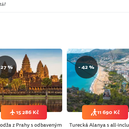
 27 %
- 42 %
15 286 Kč
11 690 Kč
dža z Prahy s odbaveným
Turecká Alanya s all-inclu