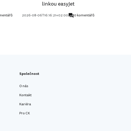
linkou easyJet
mentářů
2026-08-06T16:16:21+02:00
0 komentářů
Společnost
O nás
Kontakt
Kariéra
Pro CK