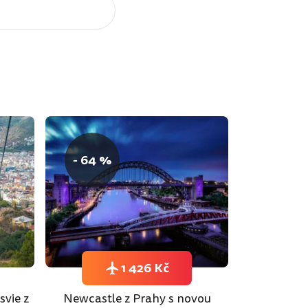
- 64 %
1 426 Kč
svie z
Newcastle z Prahy s novou