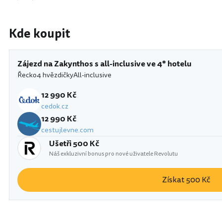
Kde koupit
Zájezd na Zakynthos s all-inclusive ve 4* hotelu
Řecko
4 hvězdičky
All-inclusive
12 990 Kč
cedok.cz
12 990 Kč
cestujlevne.com
Ušetři 500 Kč
Náš exkluzivní bonus pro nové uživatele Revolutu
Získat 500 Kč
Řecko