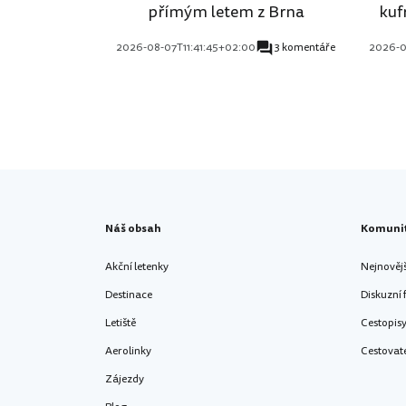
přímým letem z Brna
kuf
2026-08-07T11:41:45+02:00
3 komentáře
2026-0
Náš obsah
Komuni
Akční letenky
Nejnověj
Destinace
Diskuzní
Letiště
Cestopis
Aerolinky
Cestovat
Zájezdy