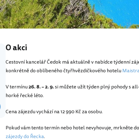
O akci
Cestovní kancelář Čedok má aktuálně v nabídce týdenní záj
konkrétně do oblíbeného čtyřhvězdičkového hotelu
Maistra
V termínu
26. 8. – 2. 9.
si můžete užít týden plný pohody s all-
horké řecké léto.
Cena zájezdu vychází na 12 990 Kč za osobu.
Pokud vám tento termín nebo hotel nevyhovuje, mrkněte do 
zájezdy do Řecka
.