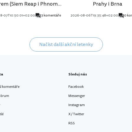
rem (Siem Reap i Phnom
Prahy i Brna
Penh)
8-07T10:50:01+02:00
3 komentáře
2026-08-06T19:35:48+02:00
0 ko
Načíst další akční letenky
ta
Sleduj nás
ší komentáře
Facebook
 fórum
Messenger
y
Instagram
elé
X / Twitter
RSS