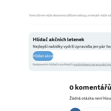
Tento článek může obsahovat affiliate odkazy, ze kterých může náš 
Hlídač akčních letenek
Nejlepší nabídky vydrží zpravidla jen pár ho
Hlídat akce
Nastavením hlídače souhlasíš s
podmínkami zpracování oso
0 komentář
Žádná otázka není hlou