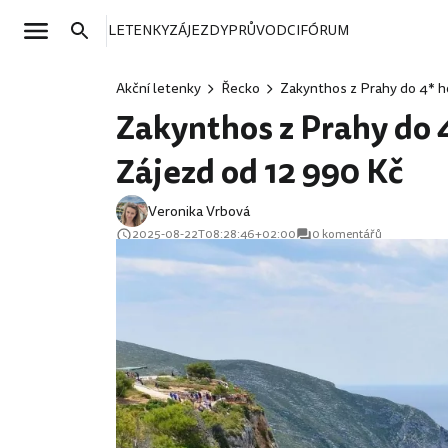
LETENKY
ZÁJEZDY
PRŮVODCI
FÓRUM
Akční letenky
Řecko
Zakynthos z Prahy do 4* ho
Zakynthos z Prahy do 4
Zájezd od 12 990 Kč
Veronika Vrbová
2025-08-22T08:28:46+02:00
0 komentářů