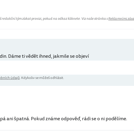
redakční tým získat provizi, pokud na odkaz kliknete. Viz naše stránka s
Reklamními zás
din. Dáme ti vědět ihned, jakmile se objeví
bních údajů
. Kdykoliv se můžeš odhlásit.
ů
pá ani špatná. Pokud známe odpověď, rádi se o ni podělíme.