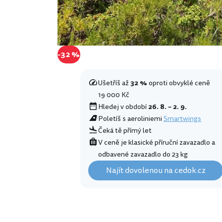
-32 %
Ušetříš až
32 %
oproti obvyklé ceně
19 000 Kč
Hledej v období
26. 8. – 2. 9.
Poletíš s aeroliniemi
Smartwings
Čeká tě přímý let
V ceně je klasické příruční zavazadlo a
odbavené zavazadlo do 23 kg
Najít dovolenou na cedok.cz