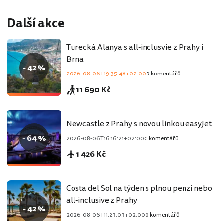
Další akce
Turecká Alanya s all-inclusvie z Prahy i
Brna
- 42 %
2026-08-06T19:35:48+02:00
0 komentářů
11 690 Kč
Newcastle z Prahy s novou linkou easyJet
- 64 %
2026-08-06T16:16:21+02:00
0 komentářů
1 426 Kč
Costa del Sol na týden s plnou penzí nebo
all-inclusive z Prahy
- 42 %
2026-08-06T11:23:03+02:00
0 komentářů