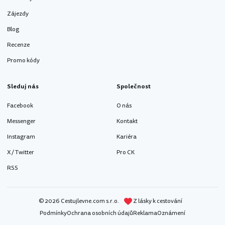
Zájezdy
Blog
Recenze
Promo kódy
Sleduj nás
Společnost
Facebook
O nás
Messenger
Kontakt
Instagram
Kariéra
X / Twitter
Pro CK
RSS
© 2026 Cestujlevne.com s.r.o.
Z lásky k cestování
Podmínky
Ochrana osobních údajů
Reklama
Oznámení