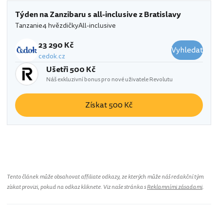
Týden na Zanzibaru s all-inclusive z Bratislavy
Tanzanie
4 hvězdičky
All-inclusive
23 290 Kč
Vyhledat
cedok.cz
Ušetři 500 Kč
Náš exkluzivní bonus pro nové uživatele Revolutu
Získat 500 Kč
Tanzanie
Tento článek může obsahovat affiliate odkazy, ze kterých může náš redakční tým
získat provizi, pokud na odkaz kliknete. Viz naše stránka s
Reklamními zásadami
.