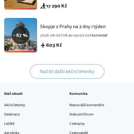
17 290 Kč
Skopje z Prahy na 2 dny i týden
- 67 %
2026-08-06T08:40:43+02:00
1 komentář
603 Kč
Načíst další akční letenky
Náš obsah
Komunita
Akční letenky
Nejnovější komentáře
Destinace
Diskuzní fórum
Letiště
Cestopisy
Aerolinky
Cestovatelé