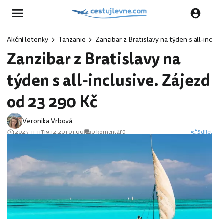
Akční letenky
Tanzanie
Zanzibar z Bratislavy na týden s all-incl
Zanzibar z Bratislavy na
týden s all-inclusive. Zájezd
od 23 290 Kč
Veronika Vrbová
2025-11-11T19:12:20+01:00
0 komentářů
Sdílet