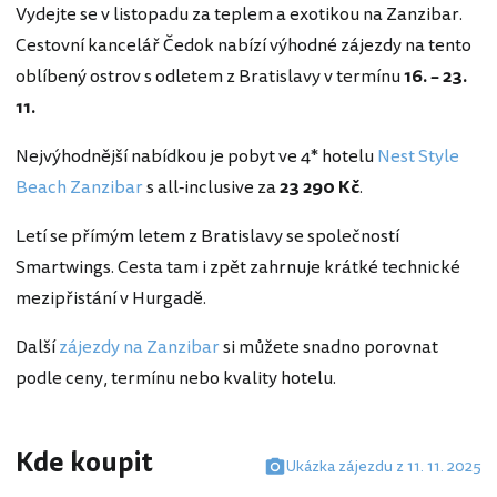
Vydejte se v listopadu za teplem a exotikou na Zanzibar.
Cestovní kancelář Čedok nabízí výhodné zájezdy na tento
oblíbený ostrov s odletem z Bratislavy v termínu
16. – 23.
11.
Nejvýhodnější nabídkou je pobyt ve 4* hotelu
Nest Style
Beach Zanzibar
s all-inclusive za
23 290 Kč
.
Letí se přímým letem z Bratislavy se společností
Smartwings. Cesta tam i zpět zahrnuje krátké technické
mezipřistání v Hurgadě.
Další
zájezdy na Zanzibar
si můžete snadno porovnat
podle ceny, termínu nebo kvality hotelu.
Kde koupit
Ukázka zájezdu z 11. 11. 2025