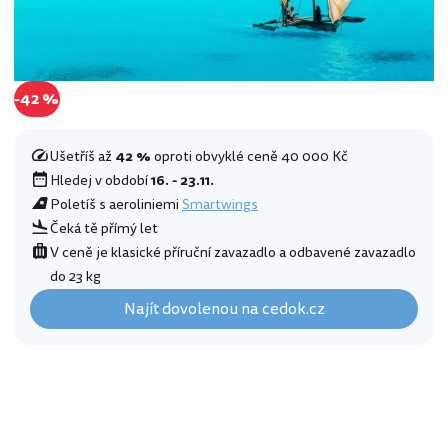
-42 %
Ušetříš až
42 %
oproti obvyklé ceně 40 000 Kč
Hledej v období
16. - 23.11.
Poletíš s aeroliniemi
Smartwings
Čeká tě přímý let
V ceně je klasické příruční zavazadlo a odbavené zavazadlo
do 23 kg
Najít dovolenou na cedok.cz