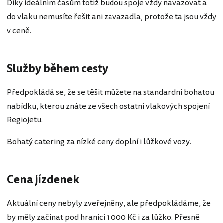
Díky ideálním časům totiž budou spoje vždy navazovat a
do vlaku nemusíte řešit ani zavazadla, protože ta jsou vždy
v ceně.
Služby během cesty
Předpokládá se, že se těšit můžete na standardní bohatou
nabídku, kterou znáte ze všech ostatní vlakových spojení
Regiojetu.
Bohatý catering za nízké ceny doplní i lůžkové vozy.
Cena jízdenek
Aktuální ceny nebyly zveřejněny, ale předpokládáme, že
by měly začínat pod hranicí 1 000 Kč i za lůžko. Přesně