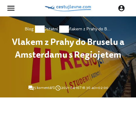
Blog
Ostatní
Vlakem z Prahy do Bruselu a Amsterdamu s Regiojetem
Vlakem z Prahy do Bruselu a
Amsterdamu s Regiojetem
5 komentářů
2021-04-16T18:36:40+02:00