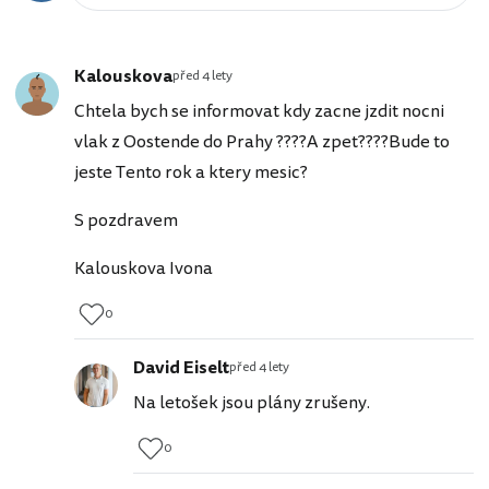
Kalouskova
před 4 lety
Chtela bych se informovat kdy zacne jzdit nocni
vlak z Oostende do Prahy ????A zpet????Bude to
jeste Tento rok a ktery mesic?
S pozdravem
Kalouskova Ivona
0
David Eiselt
před 4 lety
Na letošek jsou plány zrušeny.
0