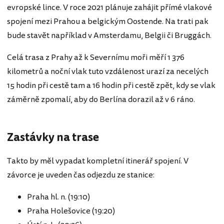
evropské lince. V roce 2021 plánuje zahájit přímé vlakové
spojení mezi Prahou a belgickým Oostende. Na trati pak
bude stavět například v Amsterdamu, Belgii či Bruggách.
Celá trasa z Prahy až k Severnímu moři měří 1 376
kilometrů a noční vlak tuto vzdálenost urazí za necelých
15 hodin při cestě tam a 16 hodin při cestě zpět, kdy se vlak
záměrně zpomalí, aby do Berlína dorazil až v 6 ráno.
Zastávky na trase
Takto by měl vypadat kompletní itinerář spojení. V
závorce je uveden čas odjezdu ze stanice:
Praha hl. n. (19:10)
Praha Holešovice (19:20)