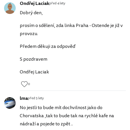
Ondřej Laciak
před 4 lety
Dobrý den,
prosím o sdělení, zda linka Praha - Ostende je již v
provozu.
Předem děkuji za odpověď
S pozdravem
Ondřej Laciak
0
lma
před 5 lety
No jestli to bude mít dochvilnost jako do
Chorvatska ,tak to bude tak na rychlé kafe na
nádraží a pojede to zpět ..