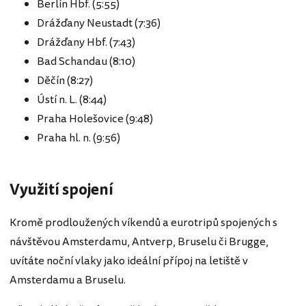
Berlín Hbf. (5:55)
Drážďany Neustadt (7:36)
Drážďany Hbf. (7:43)
Bad Schandau (8:10)
Děčín (8:27)
Ústí n. L. (8:44)
Praha Holešovice (9:48)
Praha hl. n. (9:56)
Využití spojení
Kromě prodloužených víkendů a eurotripů spojených s
návštěvou Amsterdamu, Antverp, Bruselu či Brugge,
uvítáte noční vlaky jako ideální přípoj na letiště v
Amsterdamu a Bruselu.