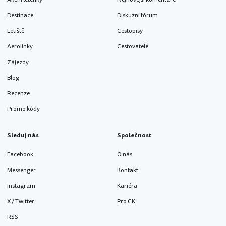
Destinace
Diskuzní fórum
Letiště
Cestopisy
Aerolinky
Cestovatelé
Zájezdy
Blog
Recenze
Promo kódy
Sleduj nás
Společnost
Facebook
O nás
Messenger
Kontakt
Instagram
Kariéra
X / Twitter
Pro CK
RSS