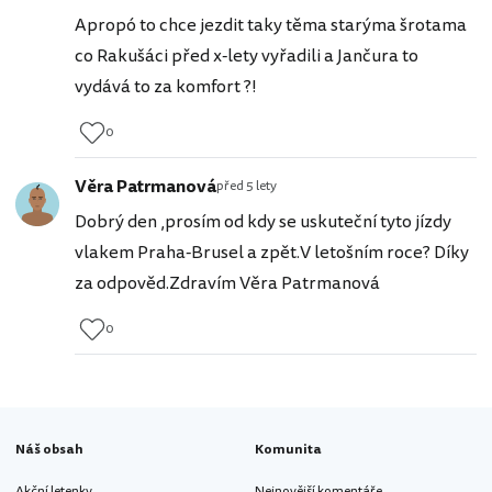
Apropó to chce jezdit taky těma starýma šrotama
co Rakušáci před x-lety vyřadili a Jančura to
vydává to za komfort ?!
0
Věra Patrmanová
před 5 lety
Dobrý den ,prosím od kdy se uskuteční tyto jízdy
vlakem Praha-Brusel a zpět.V letošním roce? Díky
za odpověd.Zdravím Věra Patrmanová
0
Náš obsah
Komunita
Akční letenky
Nejnovější komentáře