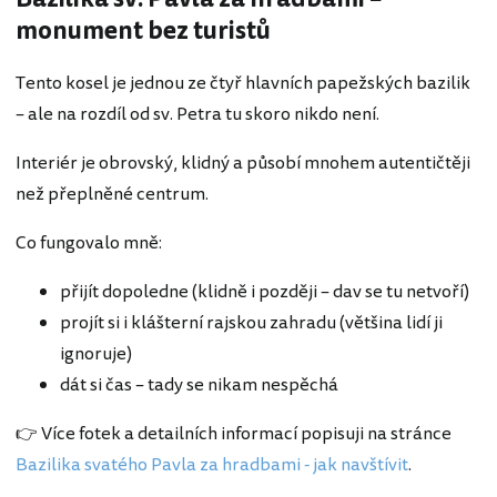
monument bez turistů
Tento kosel je jednou ze čtyř hlavních papežských bazilik
– ale na rozdíl od sv. Petra tu skoro nikdo není.
Interiér je obrovský, klidný a působí mnohem autentičtěji
než přeplněné centrum.
Co fungovalo mně:
přijít dopoledne (klidně i později – dav se tu netvoří)
projít si i klášterní rajskou zahradu (většina lidí ji
ignoruje)
dát si čas – tady se nikam nespěchá
👉 Více fotek a detailních informací popisuji na stránce
Bazilika svatého Pavla za hradbami - jak navštívit
.