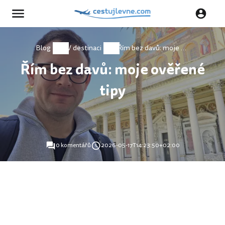
Blog
V destinaci
Řím bez davů: moje ověřené tipy
Řím bez davů: moje ověřené
tipy
0 komentářů
2026-05-17T14:23:50+02:00