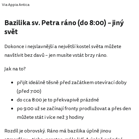
Via Appia Antica
Bazilika sv. Petra ráno (do 8:00) – jiný
svět
Dokonce i nejslavnější a největší kostel světa můžete
navštívit bez davů – jen musíte vstát brzy ráno.
Jak na to?
přijít ideálně těsně před začátkem otevírací doby
(před 7:00)
do cca 8:00 je to překvapivě prázdné
po 9:00 už se začínají fronty prodlužovat a přes den
můžete stát i více než 3 hodiny
Rozdíl je obrovský. Ráno má bazilika úplně jinou