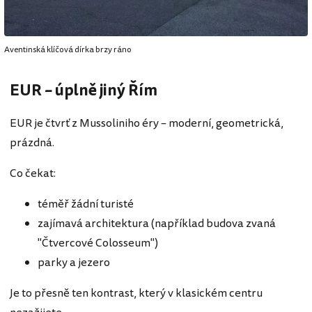
Aventinská klíčová dírka brzy ráno
EUR – úplně jiný Řím
EUR je čtvrť z Mussoliniho éry – moderní, geometrická,
prázdná.
Co čekat:
téměř žádní turisté
zajímavá architektura (například budova zvaná
"Čtvercové Colosseum")
parky a jezero
Je to přesně ten kontrast, který v klasickém centru