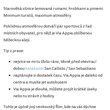
Starověká silnice lemovaná ruinami, hrobkami a piniemi.
Minimum turistů, maximum atmosféry.
Poklidnou atmosférou dotváří pár sportovců z řad
místních obyvatel, pro nějž je Via Appia oblíbenou
běžeckou alejí.
Tip z praxe:
nejvíce se mi tu líbilo ráno, těsně před otevírací
dobou
katakomb
San Callisto / San Sebastiano
naplánujte si dostatek času, Via Appia je daleko od
centra a musíte jet autobusem
Via Appia je dlouhá, můžete projít krátké úseky
nebo tu strávit 2 hodiny
Tohle je úplně jiný venkovský Řím, kde na vás dýchne