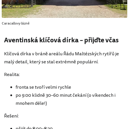
Caracallovy lázně
Aventinská klíčová dírka – přijďte včas
Klíčová dírka v bráně areálu Řádu Maltézských rytířů je
malý detail, který se stal extrémně populární.
Realita:
fronta se tvoří velmi rychle
po 9:00 klidně 30–60 minut čekání (o víkendech i
mnohem déle!)
Řešení:
přijít do 8:00–8:30