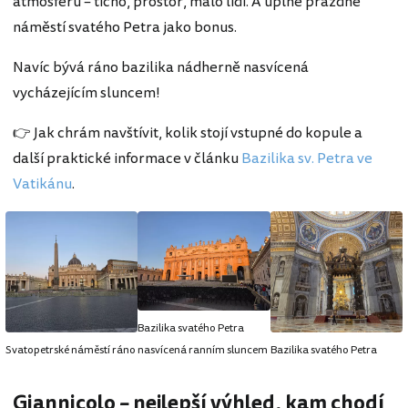
atmosféru – ticho, prostor, málo lidí. A úplně prázdné
náměstí svatého Petra jako bonus.
Navíc bývá ráno bazilika nádherně nasvícená
vycházejícím sluncem!
👉 Jak chrám navštívit, kolik stojí vstupné do kopule a
další praktické informace v článku
Bazilika sv. Petra ve
Vatikánu
.
Bazilika svatého Petra
Svatopetrské náměstí ráno
nasvícená ranním sluncem
Bazilika svatého Petra
Giannicolo – nejlepší výhled, kam chodí