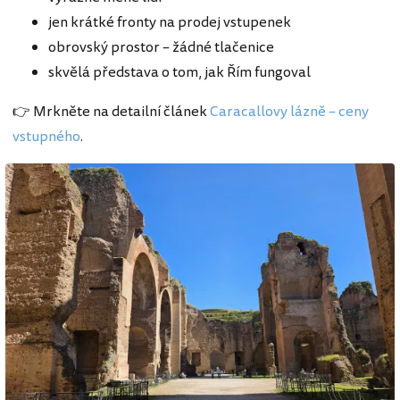
jen krátké fronty na prodej vstupenek
obrovský prostor – žádné tlačenice
skvělá představa o tom, jak Řím fungoval
👉 Mrkněte na detailní článek
Caracallovy lázně – ceny
vstupného
.