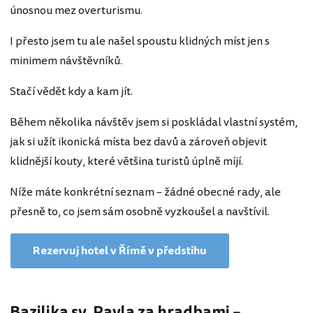
únosnou mez overturismu.
I přesto jsem tu ale našel spoustu klidných míst jen s
minimem návštěvníků.
Stačí vědět kdy a kam jít.
Během několika návštěv jsem si poskládal vlastní systém,
jak si užít ikonická místa bez davů a zároveň objevit
klidnější kouty, které většina turistů úplně míjí.
Níže máte konkrétní seznam – žádné obecné rady, ale
přesně to, co jsem sám osobně vyzkoušel a navštívil.
Rezervuj hotel v Římě v předstihu
Bazilika sv. Pavla za hradbami –