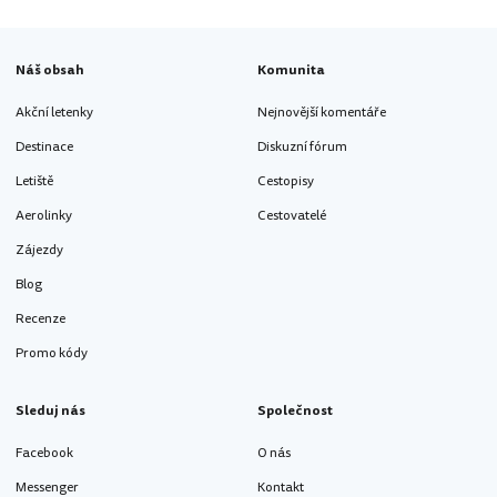
Náš obsah
Komunita
Akční letenky
Nejnovější komentáře
Destinace
Diskuzní fórum
Letiště
Cestopisy
Aerolinky
Cestovatelé
Zájezdy
Blog
Recenze
Promo kódy
Sleduj nás
Společnost
Facebook
O nás
Messenger
Kontakt