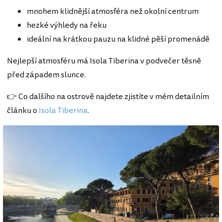
mnohem klidnější atmosféra než okolní centrum
hezké výhledy na řeku
ideální na krátkou pauzu na klidné pěší promenádě
Nejlepší atmosféru má Isola Tiberina v podvečer těsně
před západem slunce.
👉 Co dalšího na ostrově najdete zjistíte v mém detailním
článku o
Isola Tiberina
.