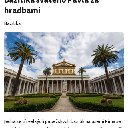
Bazilika svatého Pavla za
hradbami
Bazilika
Jedna ze tří velkých papežských bazilik na území Říma se