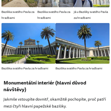
Bazilika svatého Pavla za
Bazilika svatého Pavla za
Já u Baziliky svatého Pavla
hradbami
hradbami
za hradbami
Bazilika svatého Pavla za hradbami
Bazilika svatého Pavla za hradbami
Monumentální interiér (hlavní důvod
návštěvy)
Jakmile vstoupíte dovnitř, okamžitě pochopíte, proč patří
mezi čtyři hlavní papežské baziliky.