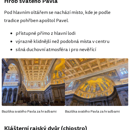
Hrob svatého Pavla
Pod hlavním oltářem se nachází místo, kde je podle
tradice pohřben apoštol Pavel.
přístupné přímo z hlavní lodi
výrazně klidnější než podobná místa v centru
silná duchovní atmosféra i pro nevěřící
Bazilika svatého Pavla za hradbami
Bazilika svatého Pavla za hradbami
Klášterní rajský dvůr (chiostro)