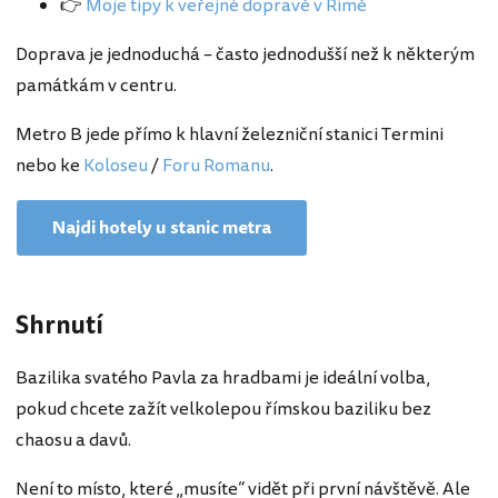
👉
Moje tipy k veřejné dopravě v Římě
Doprava je jednoduchá – často jednodušší než k některým
památkám v centru.
Metro B jede přímo k hlavní železniční stanici Termini
nebo ke
Koloseu
/
Foru Romanu
.
Najdi hotely u stanic metra
Shrnutí
Bazilika svatého Pavla za hradbami je ideální volba,
pokud chcete zažít velkolepou římskou baziliku bez
chaosu a davů.
Není to místo, které „musíte“ vidět při první návštěvě. Ale