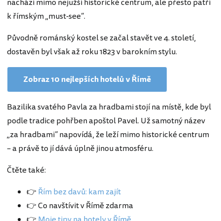
nachází mimo nejužší historické centrum, ale přesto patří
k římským „must-see“.
Původně románský kostel se začal stavět ve 4. století,
dostavěn byl však až roku 1823 v barokním stylu.
Zobraz 10 nejlepších hotelů v Římě
Bazilika svatého Pavla za hradbami stojí na místě, kde byl
podle tradice pohřben apoštol Pavel. Už samotný název
„za hradbami“ napovídá, že leží mimo historické centrum
– a právě to jí dává úplně jinou atmosféru.
Čtěte také:
👉
Řím bez davů: kam zajít
👉 Co navštívit v Římě zdarma
👉
Moje tipy na hotely v Římě