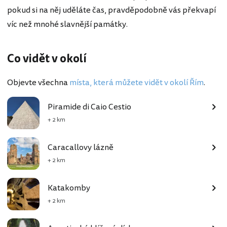
pokud si na něj uděláte čas, pravděpodobně vás překvapí
víc než mnohé slavnější památky.
Co vidět v okolí
Objevte všechna
místa, která můžete vidět v okolí Řím
.
Piramide di Caio Cestio
+ 2 km
Caracallovy lázně
+ 2 km
Katakomby
+ 2 km