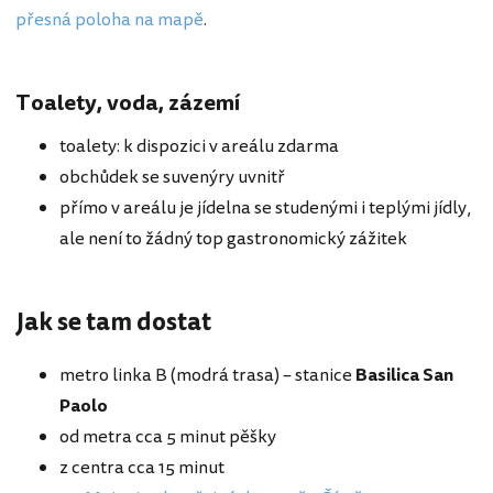
přesná poloha na mapě
.
Toalety, voda, zázemí
toalety: k dispozici v areálu zdarma
obchůdek se suvenýry uvnitř
přímo v areálu je jídelna se studenými i teplými jídly,
ale není to žádný top gastronomický zážitek
Jak se tam dostat
metro linka B (modrá trasa) – stanice
Basilica San
Paolo
od metra cca 5 minut pěšky
z centra cca 15 minut