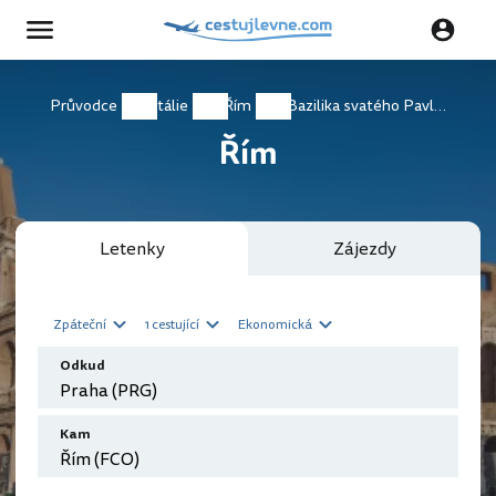
Průvodce
Itálie
Řím
Bazilika svatého Pavla za hradbami
Řím
Letenky
Zájezdy
Zpáteční
1 cestující
Ekonomická
Odkud
Kam