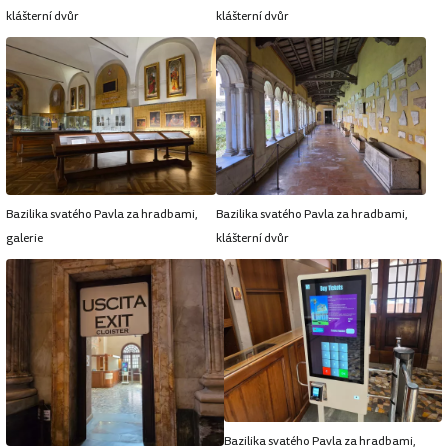
klášterní dvůr
klášterní dvůr
Bazilika svatého Pavla za hradbami,
Bazilika svatého Pavla za hradbami,
galerie
klášterní dvůr
Bazilika svatého Pavla za hradbami,