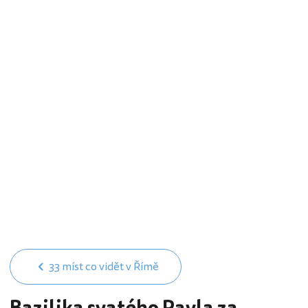
33 míst co vidět v Římě