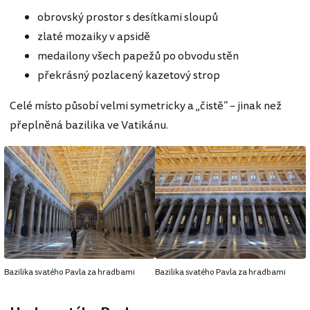
obrovský prostor s desítkami sloupů
zlaté mozaiky v apsidě
medailony všech papežů po obvodu stěn
překrásný pozlacený kazetový strop
Celé místo působí velmi symetricky a „čistě“ – jinak než
přeplněná bazilika ve Vatikánu.
Bazilika svatého Pavla za hradbami
Bazilika svatého Pavla za hradbami