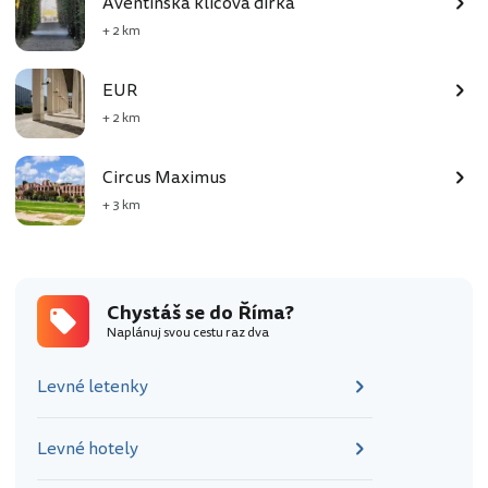
Aventinská klíčová dírka
+ 2 km
EUR
+ 2 km
Circus Maximus
+ 3 km
Chystáš se do Říma?
Naplánuj svou cestu raz dva
Levné letenky
Levné hotely