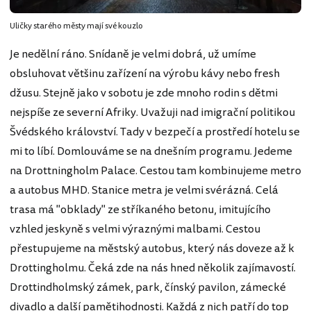
Uličky starého městy mají své kouzlo
Je nedělní ráno. Snídaně je velmi dobrá, už umíme
obsluhovat většinu zařízení na výrobu kávy nebo fresh
džusu. Stejně jako v sobotu je zde mnoho rodin s dětmi
nejspíše ze severní Afriky. Uvažuji nad imigrační politikou
Švédského království. Tady v bezpečí a prostředí hotelu se
mi to líbí. Domlouváme se na dnešním programu. Jedeme
na Drottningholm Palace. Cestou tam kombinujeme metro
a autobus MHD. Stanice metra je velmi svérázná. Celá
trasa má "obklady" ze stříkaného betonu, imitujícího
vzhled jeskyně s velmi výraznými malbami. Cestou
přestupujeme na městský autobus, který nás doveze až k
Drottingholmu. Čeká zde na nás hned několik zajímavostí.
Drottindholmský zámek, park, čínský pavilon, zámecké
divadlo a další pamětihodnosti. Každá z nich patří do top