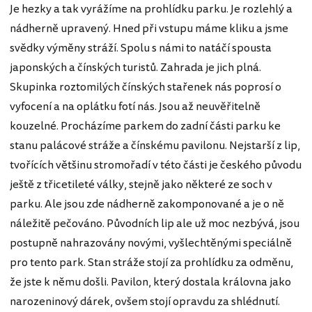
Je hezky a tak vyrážíme na prohlídku parku. Je rozlehlý a
nádherně upravený. Hned při vstupu máme kliku a jsme
svědky výměny stráží. Spolu s námi to natáčí spousta
japonských a čínských turistů. Zahrada je jich plná.
Skupinka roztomilých čínských stařenek nás poprosí o
vyfocení a na oplátku fotí nás. Jsou až neuvěřitelně
kouzelné. Procházíme parkem do zadní části parku ke
stanu palácové stráže a čínskému pavilonu. Nejstarší z lip,
tvořících většinu stromořadí v této části je českého původu
ještě z třicetileté války, stejně jako některé ze soch v
parku. Ale jsou zde nádherně zakomponované a je o ně
náležitě pečováno. Původních lip ale už moc nezbývá, jsou
postupně nahrazovány novými, vyšlechtěnými speciálně
pro tento park. Stan stráže stojí za prohlídku za odměnu,
že jste k němu došli. Pavilon, který dostala královna jako
narozeninový dárek, ovšem stojí opravdu za shlédnutí.