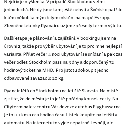
Nejdřív je myšlenka. V případě Stockholmu velmi
jednoduchá. Nikdy jsme tam ještě nebyli a Švédsko patřilo
k těm několika mým bílým místům na mapě Evropy.
Zlevněné letenky Ryanairu už jen zpřesnily termín výletu.
Další etapa je plánování a zajištění. V bookingu jsem na
úrovni 2, takže pro výběr ubytování je to pro mne nejlepší
varianta. Přílet večer 4 noci ubytování se snídaní a pak zas
večer odlet. Stockholm pass na 3 dny a doporučený 72
hodinový ticket na MHD. Pro jistotu dokoupit jedno
odbavované zavazadlo 20 kg.
Ryanair létá do Stockholmu na letiště Skavsta. Na místě
zjistíte, že do města je to ještě pořádný kousek cesty. Na
Cityterminale v centru Vás doveze autobus Flygbussarna.
Je to 110 km a cca hodina času. Lístek koupíte na letišti v
automatu. Na internetu to vyjde nepatrně levněji, ale