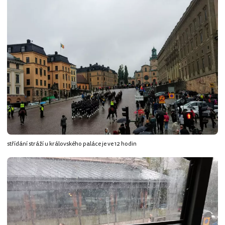
střídání stráží u královského paláce je ve 12 hodin