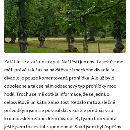
Zatáhlo se a začalo krápat. Naštěstí jen chvíli a ještě jsme
měli právě tak čas na návštěvu zámeckého divadla. V
divadle je pouze komentovaná prohlídka. Ale už bylo
odpoledne a tak se nám oddechový typ prohlídky moc
hodil. Trochu se mě dotkla informace, že se jedná o
celosvětově unikátní záležitost. Nedalo mi to a slečně
průvodkyni jsem se pokusil dát v kostce přednášku o
krumlovském zámeckém divadle. Byl jsem tam vloni a
ještě jsem to nestihl zapomenout. Snad jsem byl úspěšný.