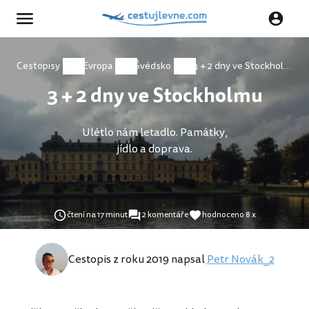
Cestopisy
Evropa
Švédsko
3 + 2 dny ve Stockholmu
3 + 2 dny ve Stockholmu
Ulétlo nám letadlo. Památky,
jídlo a doprava.
čtení na 17 minut
2 komentáře
hodnoceno 8 x
Cestopis z roku 2019 napsal
Petr Novák_2