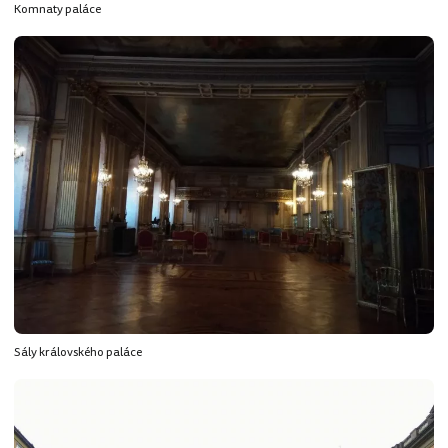
Komnaty paláce
Sály královského paláce