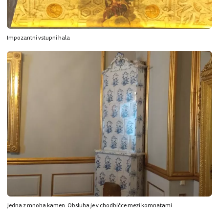
Impozantní vstupní hala
Jedna z mnoha kamen. Obsluha je v chodbičce mezi komnatami