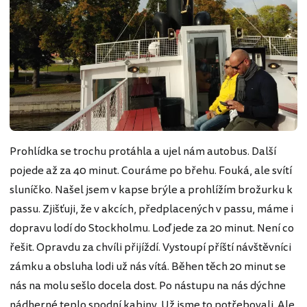
Prohlídka se trochu protáhla a ujel nám autobus. Další
pojede až za 40 minut. Couráme po břehu. Fouká, ale svítí
sluníčko. Našel jsem v kapse brýle a prohlížím brožurku k
passu. Zjišťuji, že v akcích, předplacených v passu, máme i
dopravu lodí do Stockholmu. Loď jede za 20 minut. Není co
řešit. Opravdu za chvíli přijíždí. Vystoupí příští návštěvníci
zámku a obsluha lodi už nás vítá. Běhen těch 20 minut se
nás na molu sešlo docela dost. Po nástupu na nás dýchne
nádherné teplo spodní kabiny. Už jsme to potřebovali. Ale