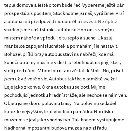
tepla domova a ještě o tom bude řeč. Vybereme ještě pár
prospektů a s pocitem, Stockholme jsi náš, vyrážíme. Prší
a obloha ani předpověď nic dobrého nevěstí. Ne úplně
snadno jsme našli stanici autobusu Hop on i s volným
místem nahoře a vpředu. Je tu teplo a sucho. Ukazuji
manželce zapojení sluchátek a pomáhám jí je nastavit.
Bohužel příliš brzy autobus staví na nábřeží, kde má
konečnou a my musíme v dešti přeběhnout na jiný, který
stojí před námi. V tom fofru tam zůstal deštník. No, přišel
jsem už v životě o víc. Autobus takřka okamžitě vyjíždí.
Leje jako z konve. Okna autobusu se potí. Míjíme
pochodující jednotku hradní stráže, ale nechce se nám ven.
Objeli jsme skoro polovinu trasy. Na polovinu sedadel
kape. Je nejvyšší vybrat vhodnou památku. Nordiska
muzeum se jeví jako vhodný typ. Tak honem vystupujeme.
Nádherná impozantní budova muzea nabízí řadu