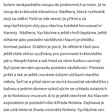
kolem nenápadného vstupu do podzemních prostor. Je to
vstup do královské klenotnice. Nádhera, která rozhodně
stojí za vidění. Fotit se zde nesmí. Je přítmí a za
neprůstřelnými skly jsou všechny švédské korunovační
klenoty. Nádhera. Vycházíme a ještě chvíli šeptáme. Ještě
stíháme jako poslední návštěvníci hlavní prohlídku
komnat paláce. Zvláštní je pocit, že některé části jsou
ještě stále občas využívány pro povinnosti královského
páru. Nespěcháme a tak hned za námi budovu zavírají.
Byli jsme ten den opravdu poslední návštěvníci. Přestalo
pršet a tak se ještě couráme úzkými uličkami starého
města. Šeří se a před námi se otvírá kouzelné náměstíčko s
kašnou a jedním domem vybočujícím ze vzhledu ostatních.
Je to Nobelovo muzeum. A to je ještě otevřené. Asi hlavním
exponátem je poslední vůle Alfreda Nobela. Zajímavá je
ale celá historie života vizionáře Nobela. Vycházíme ven