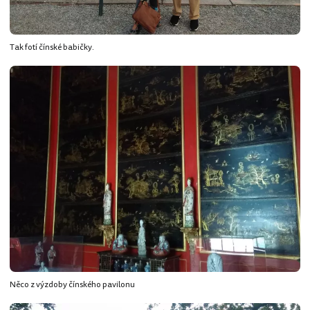
Tak fotí čínské babičky.
Něco z výzdoby čínského pavilonu