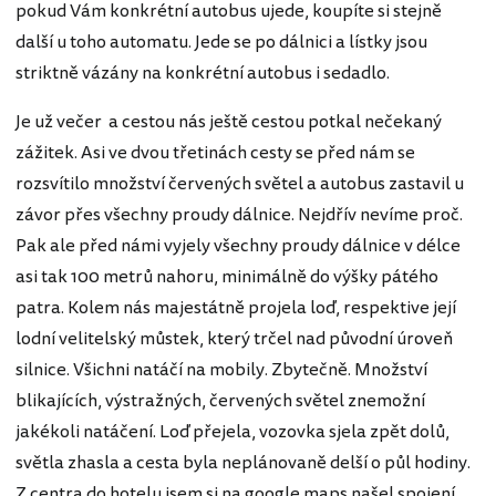
pokud Vám konkrétní autobus ujede, koupíte si stejně
další u toho automatu. Jede se po dálnici a lístky jsou
striktně vázány na konkrétní autobus i sedadlo.
Je už večer a cestou nás ještě cestou potkal nečekaný
zážitek. Asi ve dvou třetinách cesty se před nám se
rozsvítilo množství červených světel a autobus zastavil u
závor přes všechny proudy dálnice. Nejdřív nevíme proč.
Pak ale před námi vyjely všechny proudy dálnice v délce
asi tak 100 metrů nahoru, minimálně do výšky pátého
patra. Kolem nás majestátně projela loď, respektive její
lodní velitelský můstek, který trčel nad původní úroveň
silnice. Všichni natáčí na mobily. Zbytečně. Množství
blikajících, výstražných, červených světel znemožní
jakékoli natáčení. Loď přejela, vozovka sjela zpět dolů,
světla zhasla a cesta byla neplánovaně delší o půl hodiny.
Z centra do hotelu jsem si na google maps našel spojení