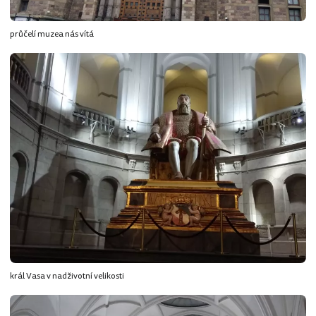
průčelí muzea nás vítá
král Vasa v nadživotní velikosti