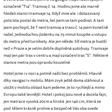
označené "T14". Tramvaj č. 14 . Hodinu jsme ale marně
hledali stanici tramvaje 14. Když mne ale i dotazovaný
policista poslal do metra, šel jsem se tam podívat. A tam
jsem pochopil, že T není tramvaj a trasu č. 14 jsem konečně
našel. Jednoduchou jízdenku na 75 minut koupíte u vstupu
do metra před turnikety. Ale jen někde. Síť metra je hustší
než v Praze a je velmi dobře doplněná autobusy. Tramvaje
mají jen pár tras v centru a mají označení tras "S". Některé
stanice metra jsou opravdu kouzelné.
Hotel jsme i v noci a potmě našli bez problémů. Hlavně
díky navigaci v mobilu. Mám zvyk ještě doma stáhnout a
uložit v mobilu oblast kam jedeme. Je to rychlejší a mimo
Evropu také levnější. Hotel i pokoj jsou nové a docela fajn,
jen matrace vysoká 20cm a široká jen 140 cm, která se
pod tělem krásně prohne a bezpečně Vás oba svede