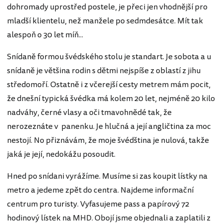
dohromady uprostřed postele, je přeci jen vhodnější pro
mladší klientelu, než manžele po sedmdesátce. Mít tak
alespoň o 30 let míň...
Snídaně formou švédského stolu je standart. Je sobota a u
snídaně je většina rodin s dětmi nejspíše z oblastí z jihu
středomoří. Ostatně i z včerejší cesty metrem mám pocit,
že dnešní typická švédka má kolem 20 let, nejméně 20 kilo
nadváhy, černé vlasy a oči tmavohnědé tak, že
nerozeznáte v panenku. Je hlučná a její angličtina za moc
nestojí. No přiznávám, že moje švédština je nulová, takže
jaká je její, nedokážu posoudit.
Hned po snídani vyrážíme. Musíme si zas koupit lístky na
metro a jedeme zpět do centra. Najdeme informační
centrum pro turisty. Vyfasujeme pass a papírový 72
hodinový lístek na MHD. Obojí jsme objednali a zaplatili z