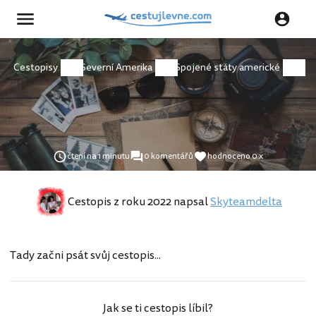
Cestopisy
Severní Amerika
Spojené státy americké
čtení na 1 minutu
0 komentářů
hodnoceno 0 x
Cestopis z roku 2022 napsal
Skyteamdelta
Tady začni psát svůj cestopis...
Jak se ti cestopis líbil?