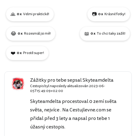
🙏
📷
0 x
Velmi praktické!
0 x
Krásné fotky!
😂
📖
0 x
Rozesmál jsi mě!
0 x
To chci taky zažít!
❤️
0 x
Prostě super!
Zážitky pro tebe sepsal Skyteamdelta
Cestopis byl naposledy aktualizován
2023-06-
05T15:49:09+02:00
Skyteamdelta procestoval 0 zemí světa
světa, nejvíce . Na Cestujlevne.com se
přidal před 3 lety a napsal pro tebe 1
úžasný cestopis.