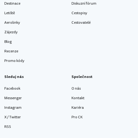
Destinace
Diskuzní fórum
Letiště
Cestopisy
Aerolinky
Cestovatelé
Zájezdy
Blog
Recenze
Promo kódy
Sleduj nás
Společnost
Facebook
O nás
Messenger
Kontakt
Instagram
Kariéra
X / Twitter
Pro CK
RSS