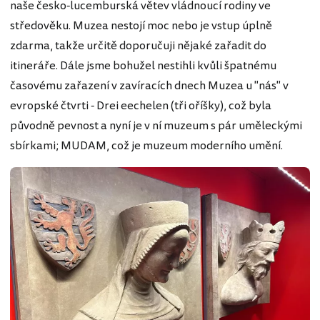
naše česko-lucemburská větev vládnoucí rodiny ve
středověku. Muzea nestojí moc nebo je vstup úplně
zdarma, takže určitě doporučuji nějaké zařadit do
itineráře. Dále jsme bohužel nestihli kvůli špatnému
časovému zařazení v zavíracích dnech Muzea u "nás" v
evropské čtvrti - Drei eechelen (tři oříšky), což byla
původně pevnost a nyní je v ní muzeum s pár uměleckými
sbírkami; MUDAM, což je muzeum moderního umění.