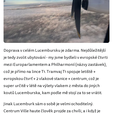
Doprava v celém Lucembursku je zdarma. Nejdůležitější
je tedy zvolit ubytování - my jsme bydleli v evropské čtvrti
mezi Europarlamentem a Philharmonií (názvy zastávek),
což je přímo na lince T1. Tramvaj T1 spojuje letiště +
evropskou čtvrť + 2 vlakové stanice + centrum, což je
super určitě v létě na výlety vlakem z města do jiných
koutů Lucemburska, kam podle mě stojí za to se vrátit.
Jinak Lucemburk sám o sobě je velmi ochoditelný.
Centrum Ville haute člověk projde za chvíli, a i když je