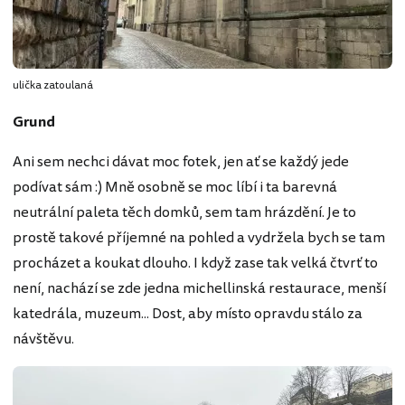
ulička zatoulaná
Grund
Ani sem nechci dávat moc fotek, jen ať se každý jede
podívat sám :) Mně osobně se moc líbí i ta barevná
neutrální paleta těch domků, sem tam hrázdění. Je to
prostě takové příjemné na pohled a vydržela bych se tam
procházet a koukat dlouho. I když zase tak velká čtvrť to
není, nachází se zde jedna michellinská restaurace, menší
katedrála, muzeum... Dost, aby místo opravdu stálo za
návštěvu.