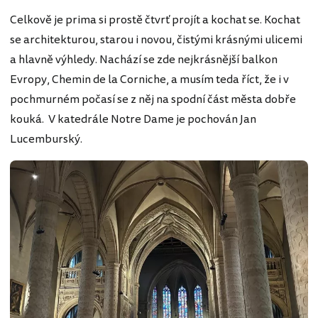
Celkově je prima si prostě čtvrť projít a kochat se. Kochat
se architekturou, starou i novou, čistými krásnými ulicemi
a hlavně výhledy. Nachází se zde nejkrásnější balkon
Evropy, Chemin de la Corniche, a musím teda říct, že i v
pochmurném počasí se z něj na spodní část města dobře
kouká. V katedrále Notre Dame je pochován Jan
Lucemburský.