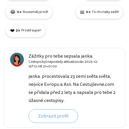
😂
📖
0 x
Rozesmál jsi mě!
0 x
To chci taky zažít!
❤️
3 x
Prostě super!
Zážitky pro tebe sepsala janka.
Cestopis byl naposledy aktualizován
2025-12-
19T13:08:21+01:00
janka. procestovala 23 zemí světa světa,
nejvíce Evropu a Asii. Na Cestujlevne.com
se přidala před 2 lety a napsala pro tebe 2
úžasné cestopisy.
Zobrazit profil