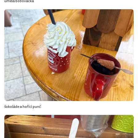
umělá bobovačka
šokoláde a hořící punč