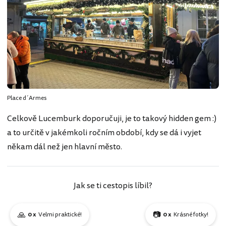
Place d´Armes
Celkově Lucemburk doporučuji, je to takový hidden gem :)
a to určitě v jakémkoli ročním období, kdy se dá i vyjet
někam dál než jen hlavní město.
Jak se ti cestopis líbil?
🙏
📷
0 x
Velmi praktické!
0 x
Krásné fotky!