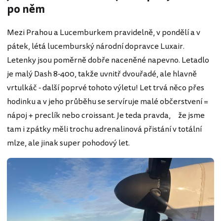
po něm
Mezi Prahou a Lucemburkem pravidelně, v pondělí a v
pátek, létá lucemburský národní dopravce Luxair.
Letenky jsou poměrně dobře naceněné napevno. Letadlo
je malý Dash 8-400, takže uvnitř dvouřadé, ale hlavně
vrtulkáč - další poprvé tohoto výletu! Let trvá něco přes
hodinku a v jeho průběhu se servíruje malé občerstvení =
nápoj + preclík nebo croissant. Je teda pravda, že jsme
tam i zpátky měli trochu adrenalinová přistání v totální
mlze, ale jinak super pohodový let.