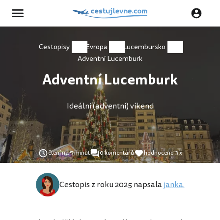
Cestopisy
Evropa
Lucembursko
Adventní Lucemburk
Adventní Lucemburk
Ideální (adventní) víkend
čtení na 5 minut
0 komentářů
hodnoceno 3 x
Cestopis z roku 2025 napsala
janka.