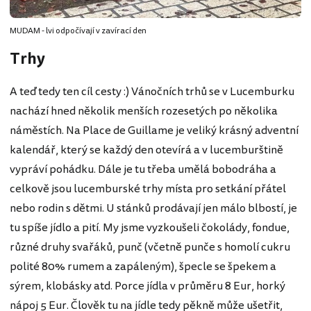
MUDAM - lvi odpočívají v zavírací den
Trhy
A teď tedy ten cíl cesty :) Vánočních trhů se v Lucemburku
nachází hned několik menších rozesetých po několika
náměstích. Na Place de Guillame je veliký krásný adventní
kalendář, který se každý den otevírá a v lucemburštině
vypráví pohádku. Dále je tu třeba umělá bobodráha a
celkově jsou lucemburské trhy místa pro setkání přátel
nebo rodin s dětmi. U stánků prodávají jen málo blbostí, je
tu spíše jídlo a pití. My jsme vyzkoušeli čokolády, fondue,
různé druhy svařáků, punč (včetně punče s homolí cukru
polité 80% rumem a zapáleným), špecle se špekem a
sýrem, klobásky atd. Porce jídla v průměru 8 Eur, horký
nápoj 5 Eur. Člověk tu na jídle tedy pěkně může ušetřit,