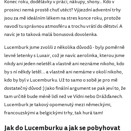
Konec roku, dodělávky v práci, nákupy, shony... Kdo v
prosinci nemá prostě chuť utéct? Výjezdní adventní trhy
jsou za mě ideálním lékem na stres konce roku, protože
navodí tu správnou atmosféru a trochu vrátí do dětství. A
navíc je to taková malá bonusová dovolenka.
Lucemburk jsme zvolili z několika důvodů - byly poměrně
levné letenky s Luxair, což je navíc aerolinka, kterou jsme
nikdy ani jeden neletěl a vlastně ani neznáme nikoho, kdo
by s ní někdy letěl ... a vlastně ani nemáme v okolí nikoho,
kdo by byl v Lucemburku. Už to samo o sobě je pro mě
dostatečný důvod :) Jako finální argument se pak jeví to, že
tam určitě bude méně lidí než ve Vídni nebo Drážďanech.
Lucemburk je takový opomenutý mezi německými,
francouzskými a belgickými trhy, tak hurá tam!
Jak do Lucemburku a jak se pobyhovat