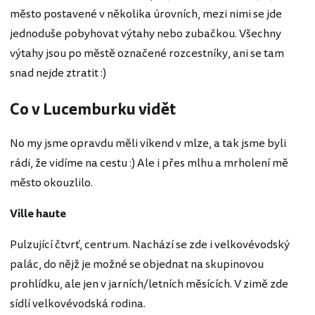
město postavené v několika úrovních, mezi nimi se jde
jednoduše pobyhovat výtahy nebo zubačkou. Všechny
výtahy jsou po městě označené rozcestníky, ani se tam
snad nejde ztratit :)
Co v Lucemburku vidět
No my jsme opravdu měli víkend v mlze, a tak jsme byli
rádi, že vidíme na cestu :) Ale i přes mlhu a mrholení mě
město okouzlilo.
Ville haute
Pulzující čtvrť, centrum. Nachází se zde i velkovévodský
palác, do nějž je možné se objednat na skupinovou
prohlídku, ale jen v jarních/letních měsících. V zimě zde
sídlí velkovévodská rodina.