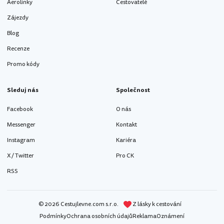
Aerolinky
Cestovatelé
Zájezdy
Blog
Recenze
Promo kódy
Sleduj nás
Společnost
Facebook
O nás
Messenger
Kontakt
Instagram
Kariéra
X / Twitter
Pro CK
RSS
© 2026 Cestujlevne.com s.r.o.
Z lásky k cestování
Podmínky
Ochrana osobních údajů
Reklama
Oznámení