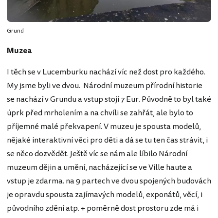
Grund
Muzea
I těch se v Lucemburku nachází víc než dost pro každého.
My jsme byli ve dvou. Národní muzeum přírodní historie
se nachází v Grundu a vstup stojí 7 Eur. Původně to byl také
úprk před mrholením a na chvíli se zahřát, ale bylo to
příjemné malé překvapení. V muzeu je spousta modelů,
nějaké interaktivní věci pro děti a dá se tu ten čas strávit, i
se něco dozvědět. Ještě víc se nám ale líbilo Národní
muzeum dějin a umění, nacházející se ve Ville haute a
vstup je zdarma. na 9 partech ve dvou spojených budovách
je opravdu spousta zajímavých modelů, exponátů, věcí, i
původního zdění atp. + poměrně dost prostoru zde má i